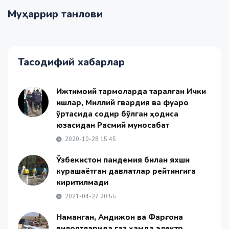
Муҳаррир танлови
Тасодифий хабарлар
Ижтимоий тармоқларда тарқалган Ички
ишлар, Миллий гвардия ва фуқаро
ўртасида содир бўлган ҳодиса
юзасидан Расмий муносабат
2020-10-28 15:45
Ўзбекистон пандемия билан яхши
курашаётган давлатлар рейтингига
киритилмади
2021-04-27 20:55
Наманган, Андижон ва Фарғона
вилоятларида газ ҳамда электр