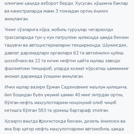
олингани ҳақида ахборот берди. Хусусан, қўшимча баклар
ва канистраларда жами 3 тоннадан ортиқ ёқилғи
аниқланган.
Унинг сўзларига кўра, мобиль гуруҳлар чегараолди
трассаларида тун-у кун патруллик қилмоқда ҳамда бензин
ташувчи ва автоцистерналарни текширмоқда. Шунингдек,
давлат даромадлари органлари 62 та автоёнилғи қуйиш
шохобчаси ва 22 та кичик нефтни қайта ишлаш заводи
фаолиятини текшириб, уларда хизмат кўрсатиш ҳажмининг
аномал даражада ўсишини аниқлаган.
Ички ишлар вазири Ержан Саденовнинг маълум қилишича,
йил бошидан буён умумий ҳажми 40 минг литрдан ортиқ
бўлган нефть маҳсулотларини ноқонуний олиб чиқиб
кетишга бўлган 593 та уриниш бартараф этилган.
Ҳозирги вақтда Қозоғистонда бензин, дизель ёнилғиси ва
яна бир қатор нефть маҳсулотларини автомобиль ҳамда