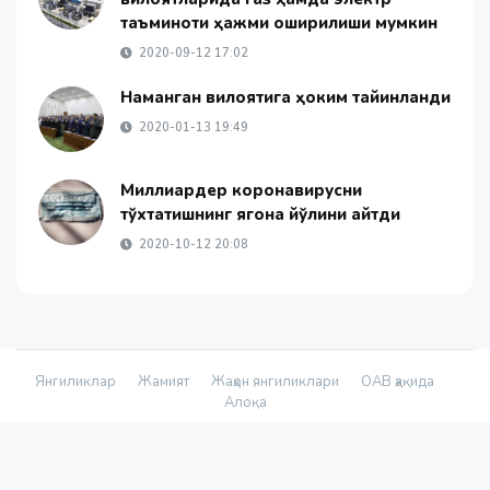
таъминоти ҳажми оширилиши мумкин
2020-09-12 17:02
Наманган вилоятига ҳоким тайинланди
2020-01-13 19:49
Миллиардер коронавирусни
тўхтатишнинг ягона йўлини айтди
2020-10-12 20:08
Янгиликлар
Жамият
Жаҳон янгиликлари
ОАВ ҳақида
Алоқа
© 2026 - «Namanganliklar Group» Х/К |
Developed by
@yetimdasturchi