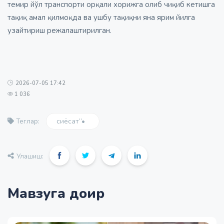
темир йўл транспорти орқали хорижга олиб чиқиб кетишга
тақиқ амал қилмоқда ва ушбу тақиқни яна ярим йилга
узайтириш режалаштирилган.
2026-07-05 17:42
1 036
сиёсат”•
Теглар:
Улашиш:
Мавзуга доир