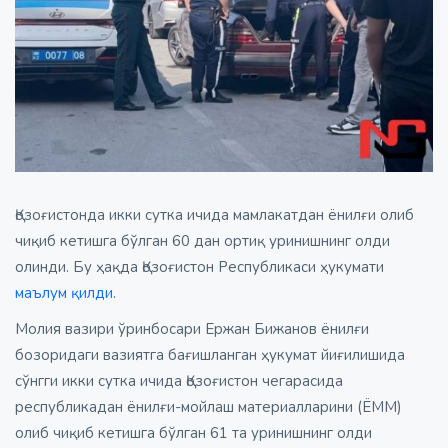
Қозоғистонда икки сутка ичида мамлакатдан ёнилғи олиб
чиқиб кетишга бўлган 60 дан ортиқ уринишнинг олди
олинди. Бу ҳақда Қозоғистон Республикаси ҳукумати
маълум қилди.
Молия вазири ўринбосари Ержан Бижанов ёнилғи
бозоридаги вазиятга бағишланган ҳукумат йиғилишида
сўнгги икки сутка ичида Қозоғистон чегарасида
республикадан ёнилғи-мойлаш материалларини (ЁММ)
олиб чиқиб кетишга бўлган 61 та уринишнинг олди