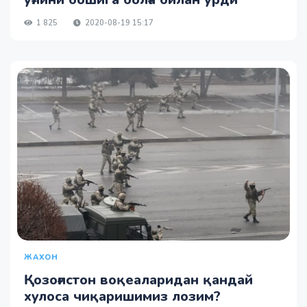
1 825
2020-08-19 15:17
ЖАХОН
Қозоғистон воқеаларидан қандай
хулоса чиқаришимиз лозим?