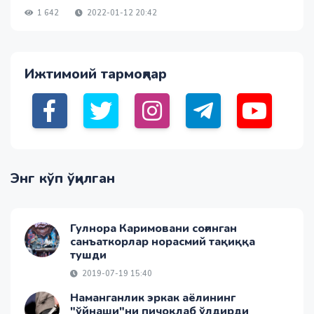
1 642
2022-01-12 20:42
Ижтимоий тармоқлар
Энг кўп ўқилган
Гулнора Каримовани соғинган
санъаткорлар норасмий тақиққа
тушди
2019-07-19 15:40
Наманганлик эркак аёлининг
"ўйнаши"ни пичоқлаб ўлдирди