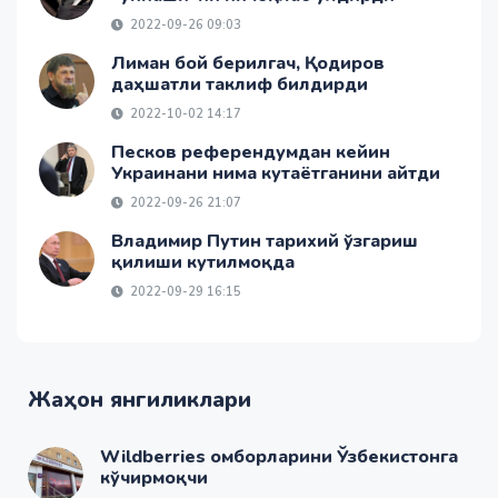
2022-09-26 09:03
Лиман бой берилгач, Қодиров
даҳшатли таклиф билдирди
2022-10-02 14:17
Песков референдумдан кейин
Украинани нима кутаётганини айтди
2022-09-26 21:07
Владимир Путин тарихий ўзгариш
қилиши кутилмоқда
2022-09-29 16:15
Жаҳон янгиликлари
Wildberries омборларини Ўзбекистонга
кўчирмоқчи