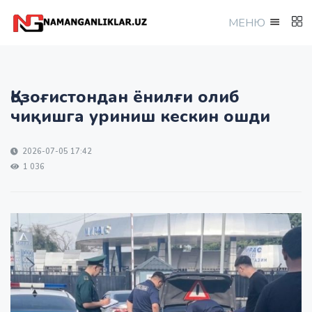
МEНЮ
Қозоғистондан ёнилғи олиб
чиқишга уриниш кескин ошди
2026-07-05 17:42
1 036