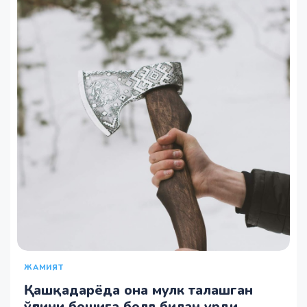
ЖАМИЯТ
Қашқадарёда она мулк талашган
ўғлини бошига болға билан урди