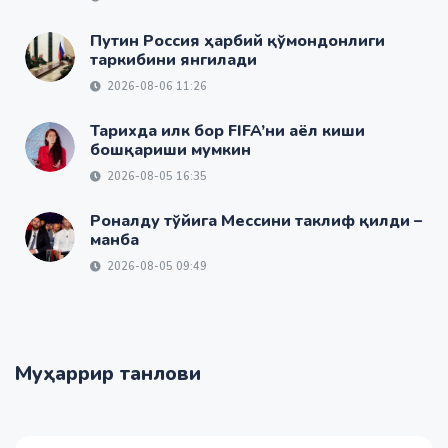
Путин Россия ҳарбий қўмондонлиги
таркибини янгилади
2026-08-06 11:26
Тарихда илк бор FIFA’ни аёл киши
бошқариши мумкин
2026-08-05 16:35
Роналду тўйига Мессини таклиф қилди –
манба
2026-08-05 09:49
Муҳаррир танлови