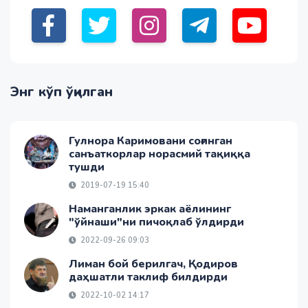
Энг кўп ўқилган
Гулнора Каримовани соғинган
санъаткорлар норасмий тақиққа
тушди
2019-07-19 15:40
Наманганлик эркак аёлининг
"ўйнаши"ни пичоқлаб ўлдирди
2022-09-26 09:03
Лиман бой берилгач, Қодиров
даҳшатли таклиф билдирди
2022-10-02 14:17