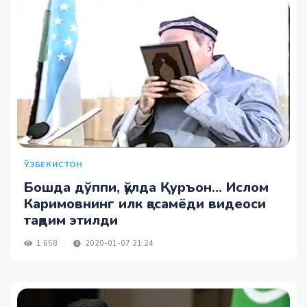
ЎЗБЕКИСТОН
Бошда дўппи, қўлда Қуръон... Ислом
Каримовнинг илк қасамёди видеоси
тақдим этилди
1 658
2020-01-07 21:24