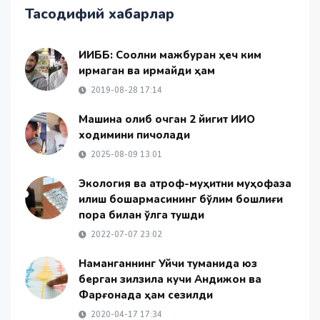
Тасодифий хабарлар
ИИББ: Соқолни мажбуран ҳеч ким
қирмаган ва қирмайди ҳам
2019-08-28 17:14
Машина олиб қочган 2 йигит ИИО
ходимини пичоқлади
2025-08-09 13:01
Экология ва атроф-муҳитни муҳофаза
қилиш бошқармасининг бўлим бошлиғи
пора билан қўлга тушди
2022-07-07 23:02
Наманганнинг Уйчи туманида юз
берган зилзила кучи Андижон ва
Фарғонада ҳам сезилди
2020-04-17 17:34