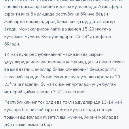
нам ҳаво массалари кириб келиши кутилмоқда. Атмосфера
фронти кириб келишида республика бўйича баъзи
жойларда момақалдироқ билан қисқа муддатли ёмғир
ёғади. Момақалдироқ пайтида шамол 15-20 м/с гача
кучайиши мумкин. Кундузи ҳарорат 23-28° атрофида
бўлади.
14 май куни республиканинг марказий ва шарқий
ҳудудларида момақалдироқли қисқа муддатли ёмғир ёғиши
ва шиддатли шамоллар билан об-ҳавонинг беқарорлиги
сақланиб туради. Ёмғир ёғганда кундузи ҳаво ҳарорати 20-
23° гача пасаяди, бу май ойининг ўрталари учун бўлган
меъёрий қийматлардан 3-4° га пастдир.
Республиканинг тоғ олди ва тоғли ҳудудларида 13-14 май
кунлари баъзи жойларда ёмғир кучли ёғади, сел-сув
тошқин ҳодисалари кузатилиши мумкин. Айрим жойларда
дўл ёғиши эҳтимоли бор.