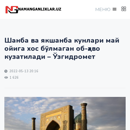
МEНЮ
Шанба ва якшанба кунлари май
ойига хос бўлмаган об-ҳаво
кузатилади – Ўзгидромет
2022-05-13 20:16
1 626