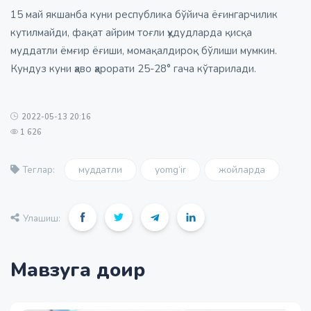
15 май якшанба куни республика бўйича ёғингарчилик
кутилмайди, фақат айрим тоғли ҳудудларда қисқа
муддатли ёмғир ёғиши, момақалдироқ бўлиши мумкин.
Кундуз куни ҳаво ҳарорати 25-28° гача кўтарилади.
2022-05-13 20:16
1 626
муддатли
yomg‘ir
жойларда
Теглар:
Улашиш:
Мавзуга доир