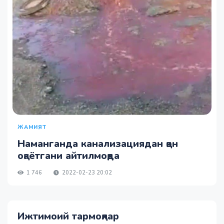
ЖАМИЯТ
Наманганда канализациядан қон
оқаётгани айтилмоқда
1 746
2022-02-23 20:02
Ижтимоий тармоқлар