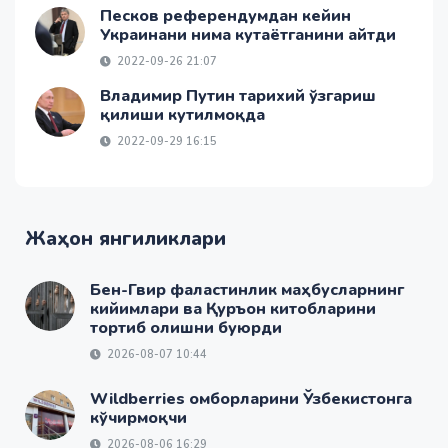
Песков референдумдан кейин
Украинани нима кутаётганини айтди
2022-09-26 21:07
Владимир Путин тарихий ўзгариш
қилиши кутилмоқда
2022-09-29 16:15
Жаҳон янгиликлари
Бен-Гвир фаластинлик маҳбусларнинг
кийимлари ва Қуръон китобларини
тортиб олишни буюрди
2026-08-07 10:44
Wildberries омборларини Ўзбекистонга
кўчирмоқчи
2026-08-06 16:29