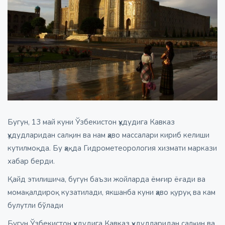
Бугун, 13 май куни Ўзбекистон ҳудудига Кавказ
ҳудудларидан салқин ва нам ҳаво массалари кириб келиши
кутилмоқда. Бу ҳақда Гидрометеорология хизмати маркази
хабар берди.
Қайд этилишича, бугун баъзи жойларда ёмғир ёғади ва
момақалдироқ кузатилади, якшанба куни ҳаво қуруқ ва кам
булутли бўлади
Бугун Ўзбекистон ҳудудига Кавказ ҳудудларидан салқин ва