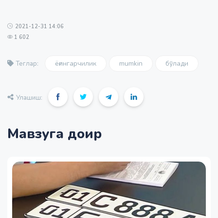
2021-12-31 14:06
1 602
ёғингарчилик
mumkin
бўлади
Теглар:
Улашиш:
Мавзуга доир