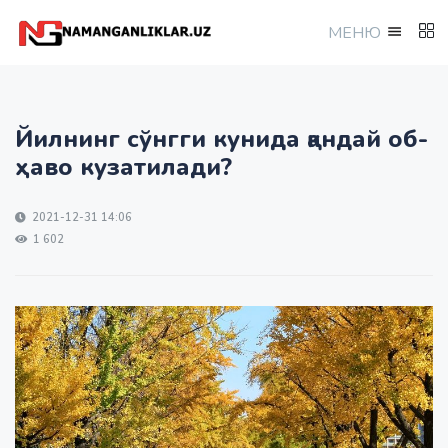
МEНЮ
Йилнинг сўнгги кунида қандай об-
ҳаво кузатилади?
2021-12-31 14:06
1 602