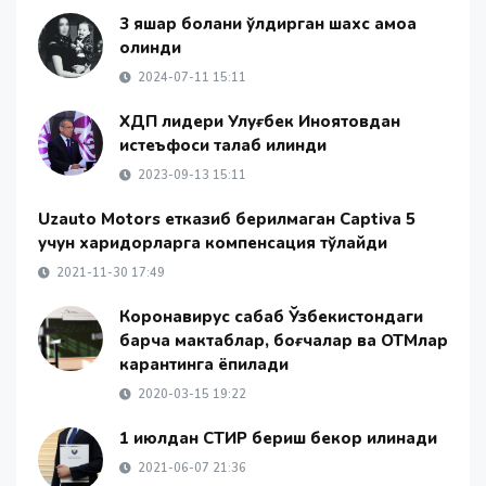
3 яшар болани ўлдирган шахс қамоққа
олинди
2024-07-11 15:11
ХДП лидери Улуғбек Иноятовдан
истеъфоси талаб қилинди
2023-09-13 15:11
Uzauto Motors етказиб берилмаган Captiva 5
учун харидорларга компенсация тўлайди
2021-11-30 17:49
Коронавирус сабаб Ўзбекистондаги
барча мактаблар, боғчалар ва ОТМлар
карантинга ёпилади
2020-03-15 19:22
1 июлдан СТИР бериш бекор қилинади
2021-06-07 21:36