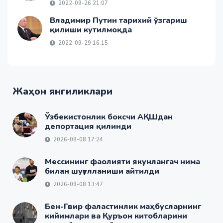
2022-09-26 21:07
Владимир Путин тарихий ўзгариш
қилиши кутилмоқда
2022-09-29 16:15
Жаҳон янгиликлари
Ўзбекистонлик боксчи АҚШдан
депортация қилинди
2026-08-08 17:24
Мессининг фаолияти якунлангач нима
билан шуғулланиши айтилди
2026-08-08 13:47
Бен-Гвир фаластинлик маҳбусларнинг
кийимлари ва Қуръон китобларини