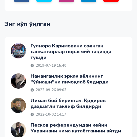
Энг кўп ўқилган
Гулнора Каримовани соғинган
санъаткорлар норасмий тақиққа
тушди
2019-07-19 15:40
Наманганлик эркак аёлининг
"ўйнаши"ни пичоқлаб ўлдирди
2022-09-26 09:03
Лиман бой берилгач, Қодиров
даҳшатли таклиф билдирди
2022-10-02 14:17
Песков референдумдан кейин
Украинани нима кутаётганини айтди