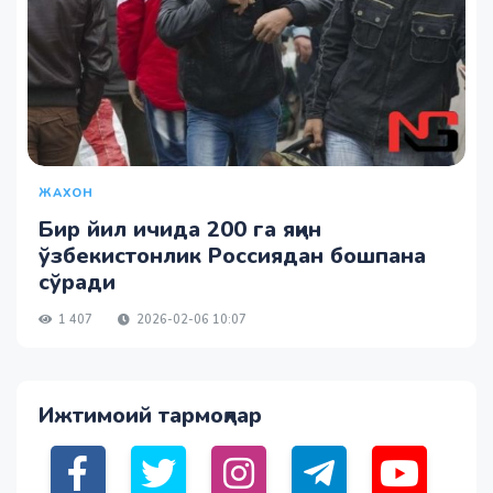
ЖАХОН
Бир йил ичида 200 га яқин
ўзбекистонлик Россиядан бошпана
сўради
1 407
2026-02-06 10:07
Ижтимоий тармоқлар