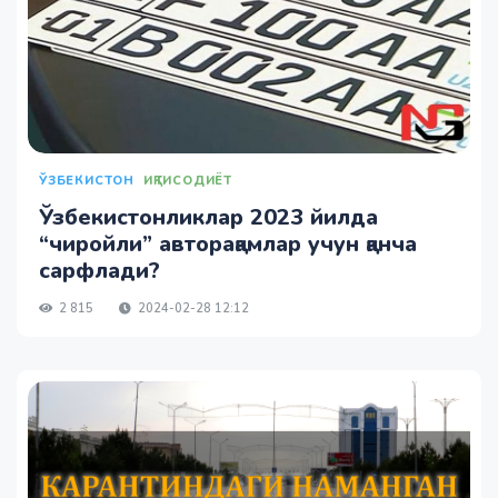
ЎЗБЕКИСТОН
ИҚТИСОДИЁТ
Ўзбекистонликлар 2023 йилда
“чиройли” авторақамлар учун қанча
сарфлади?
2 815
2024-02-28 12:12