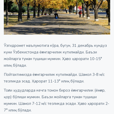
Ўзгидромет маълумотига кўра, бугун, 31 декабрь кундуз
куни Ўзбекистонда ёғингарчилик кутилмайди. Баъзи
жойларга туман тушиши мумкин. Ҳаво ҳарорати 10-15°
илиқ бўлади.
Пойтахтимизда ёғингарчилик кутилмайди. Шамол 3-8 м/с
тезликда эсад. Ҳарорат 11-13° илиқ бўлади.
Тоғли ҳудудларда кечга томон бироз ёғингарчилик (ёмғир,
қор) бўлиши мумкин. Баъзи жойларга туман тушиши
мумкин. Шамол 7-12 м/с тезликда эсади. Ҳаво ҳарорати 2-
7° илиқ бўлади.