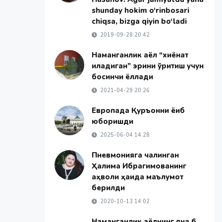
shunday hokim o‘rinbosari
chiqsa, bizga qiyin bo‘ladi
2019-09-28 20:42
Наманганлик аёл “хиёнат
қиладиган” эрини қўрқитиш учун
босқинчи ёллади
2021-04-29 20:26
Европада Қуръонни ёқиб
юборишди
2025-06-04 14:28
Пневмонияга чалинган
Ҳалима Ибрагимованинг
аҳволи ҳақида маълумот
берилди
2020-10-13 14:02
Наманганлик аёлнинг яна 6