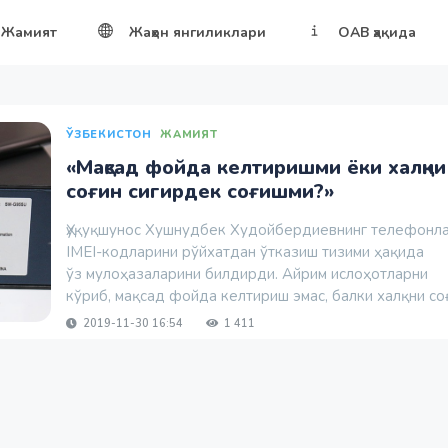
Жамият
Жаҳон янгиликлари
ОАВ ҳақида
ЎЗБЕКИСТОН
ЖАМИЯТ
«Мақсад фойда келтиришми ёки халқни
соғин сигирдек соғишми?»
Ҳуқуқшунос Хушнудбек Худойбердиевнинг телефонл
IMEI-кодларини рўйхатдан ўтказиш тизими ҳақида
ўз мулоҳазаларини билдирди. Айрим ислоҳотларни
кўриб, мақсад фойда келтириш эмас, балки халқни соғ
2019-11-30 16:54
1 411