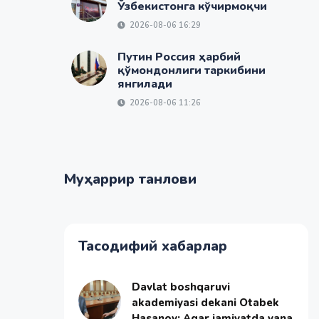
Ўзбекистонга кўчирмоқчи
2026-08-06 16:29
Путин Россия ҳарбий
қўмондонлиги таркибини
янгилади
2026-08-06 11:26
Муҳаррир танлови
Тасодифий хабарлар
Davlat boshqaruvi
akademiyasi dekani Otabek
Hasanov: Agar jamiyatda yana