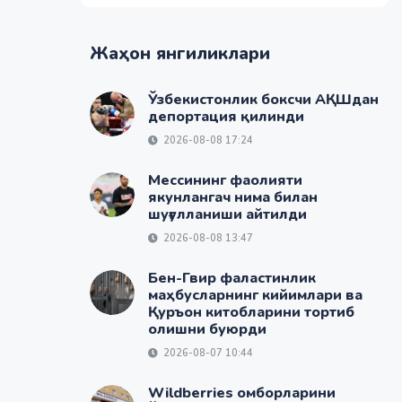
Жаҳон янгиликлари
Ўзбекистонлик боксчи АҚШдан
депортация қилинди
2026-08-08 17:24
Мессининг фаолияти
якунлангач нима билан
шуғулланиши айтилди
2026-08-08 13:47
Бен-Гвир фаластинлик
маҳбусларнинг кийимлари ва
Қуръон китобларини тортиб
олишни буюрди
2026-08-07 10:44
Wildberries омборларини