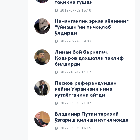
тақиққа тушди
2019-07-19 15:40
Наманганлик эркак аёлининг
"ўйнаши"ни пичоқлаб
ўлдирди
2022-09-26 09:03
Лиман бой берилгач,
Қодиров даҳшатли таклиф
билдирди
2022-10-02 14:17
Песков референдумдан
кейин Украинани нима
кутаётганини айтди
2022-09-26 21:07
Владимир Путин тарихий
ўзгариш қилиши кутилмоқда
2022-09-29 16:15