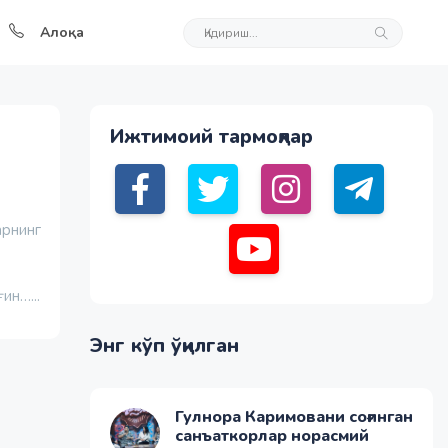
Алоқа
Ижтимоий тармоқлар
арнинг
ин…...
Энг кўп ўқилган
Гулнора Каримовани соғинган
санъаткорлар норасмий