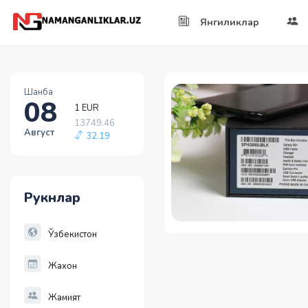
Янгиликлар
Шанба
1 EUR
08
13749.46
32.19
Август
1 RUB
146.19
-0.18
1 USD
11915.64
Рукнлар
28.92
1 EUR
Ўзбекистон
13749.46
32.19
Жахон
Жамият