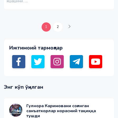
яшашини…...
1
2
Ижтимоий тармоқлар
Энг кўп ўқилган
Гулнора Каримовани соғинган
санъаткорлар норасмий тақиққа
тушди