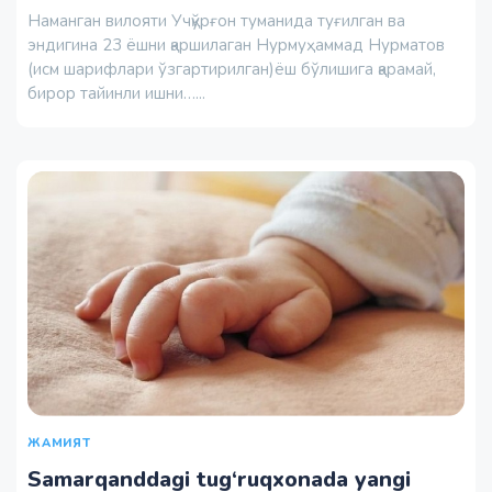
Наманган вилояти Учқўрғон туманида туғилган ва
эндигина 23 ёшни қаршилаган Нурмуҳаммад Нурматов
(исм шарифлари ўзгартирилган)ёш бўлишига қарамай,
бирор тайинли ишни…...
ЖАМИЯТ
Samarqanddagi tug‘ruqxonada yangi