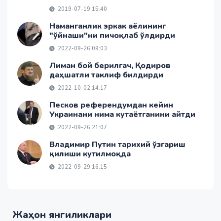
2019-07-19 15:40
Наманганлик эркак аёлининг
"ўйнаши"ни пичоқлаб ўлдирди
2022-09-26 09:03
Лиман бой берилгач, Қодиров
даҳшатли таклиф билдирди
2022-10-02 14:17
Песков референдумдан кейин
Украинани нима кутаётганини айтди
2022-09-26 21:07
Владимир Путин тарихий ўзгариш
қилиши кутилмоқда
2022-09-29 16:15
Жаҳон янгиликлари