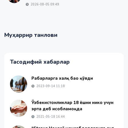
2026-08-05 09:49
Муҳаррир танлови
Тасодифий хабарлар
Раҳбарларга халқ баҳо қўяди
2023-09-14 11:18
Ўзбекистонликлар 18 ёшни никоҳ учун
эрта деб ҳисобламоқда
2021-05-18 16:44