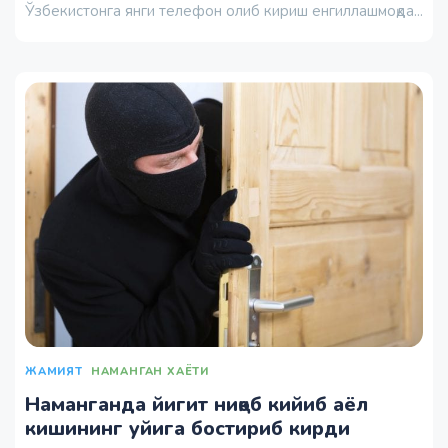
Ўзбекистонга янги телефон олиб кириш енгиллашмоқда...
ЖАМИЯТ
НАМАНГАН ХАЁТИ
Наманганда йигит ниқоб кийиб аёл
кишининг уйига бостириб кирди