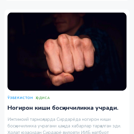
ЎЗБЕКИСТОН
ҲОДИСА
Ногирон киши босқинчиликка учради.
Ижтимоий тармоқларда Сирдарёда ногирон киши
босқинчиликка учрагани ҳақида хабарлар тарқалган эди.
Ҳолат юзасидан Сирдарё вилояти ИИБ матбуот