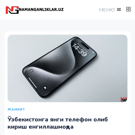
МEНЮ
ЖАМИЯТ
Ўзбекистонга янги телефон олиб
кириш енгиллашмоқда