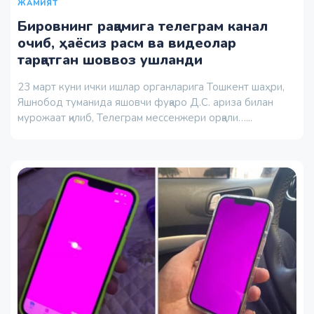
ЖАМИЯТ
Бировнинг рақамига телеграм канал
очиб, ҳаёсиз расм ва видеолар
тарқатган шоввоз ушланди
23 март куни ички ишлар органларига Тошкент шаҳри,
Яшнобод туманида яшовчи фуқаро Д.С. ариза билан
мурожаат қилиб, Телеграм мессенжери орқали…...