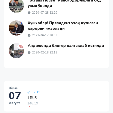
“Straus House” мансабдорларига суд
ҳукми ўқилди
2020-07-28 22:20
Хушхабар! Президент узоқ кутилган
қарорни имзолади
2023-06-17 10:33
Андижонда блогер калтаклаб кетилди
2020-02-18 22:13
Жума
07
1 RUB
146.19
Август
-0.18
1 USD