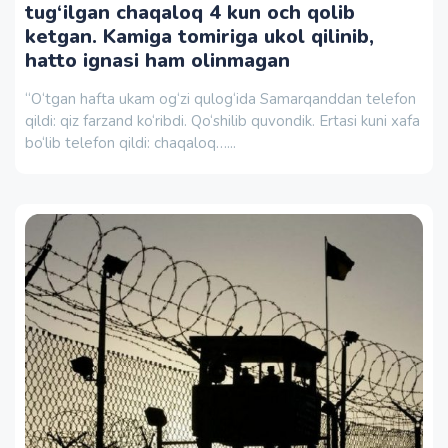
tug‘ilgan chaqaloq 4 kun och qolib
ketgan. Kamiga tomiriga ukol qilinib,
hatto ignasi ham olinmagan
“O‘tgan hafta ukam og‘zi qulog‘ida Samarqanddan telefon
qildi: qiz farzand ko‘ribdi. Qo‘shilib quvondik. Ertasi kuni xafa
bo‘lib telefon qildi: chaqaloq…...