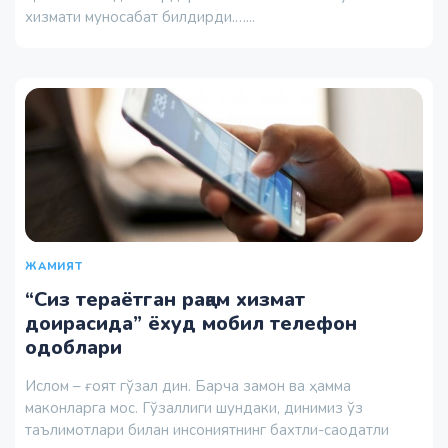
хизмати муносабат билдирди.…...
ЖАМИЯТ
“Сиз тераётган рақам хизмат
доирасида” ёхуд мобил телефон
одоблари
Ислом – ғоят гўзал дин. Барча замон ва ҳамма
маконларга мос. Гўзаллиги шундаки, динимиз ўз
таълимотлари билан инсониятнинг бахтли-саодатли