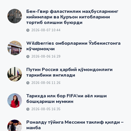
Бен-Гвир фаластинлик маҳбусларнинг
кийимлари ва Қуръон китобларини
тортиб олишни буюрди
2026-08-07 10:44
Wildberries омборларини Ўзбекистонга
кўчирмоқчи
2026-08-06 16:29
Путин Россия ҳарбий қўмондонлиги
таркибини янгилади
2026-08-06 11:26
Тарихда илк бор FIFA’ни аёл киши
бошқариши мумкин
2026-08-05 16:35
Роналду тўйига Мессини таклиф қилди –
манба