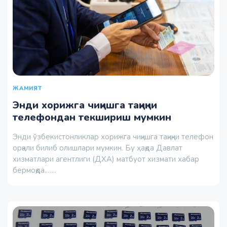
ЖАМИЯТ
Энди хорижга чиқишга тақиқни
телефондан текшириш мумкин
Энди ўзбекистонликлар хорижга чиқишга тақиқни телефон
орқали билиб олишлари мумкин. Бу ҳақда Давлат
хизматлари агентлиги (ДХА) матбуот хизмати хабар
бермоқда.…...