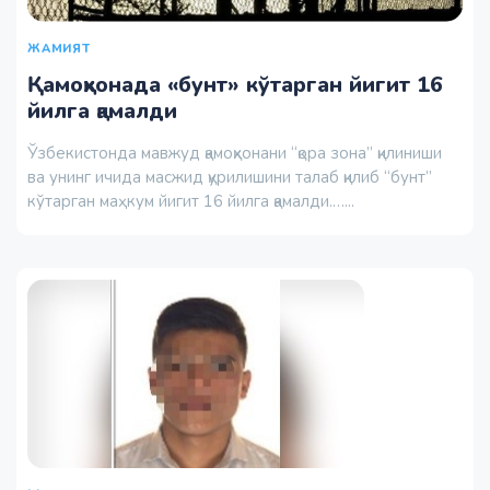
ЖАМИЯТ
Қамоқхонада «бунт» кўтарган йигит 16
йилга қамалди
Ўзбекистонда мавжуд қамоқхонани “қора зона” қилиниши
ва унинг ичида масжид қурилишини талаб қилиб “бунт”
кўтарган маҳкум йигит 16 йилга қамалди.…...