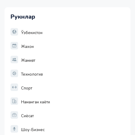
11915.64
28.92
Рукнлар
1 EUR
13749.46
32.19
Ўзбекистон
Жахон
Жамият
Технология
Спорт
Наманган хаёти
Сиёсат
Шоу-Бизнес