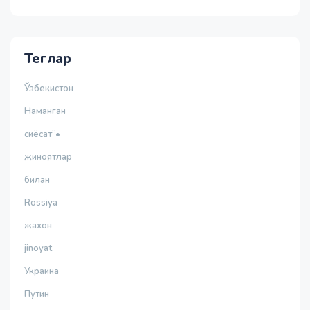
Теглар
Ўзбекистон
Наманган
сиёсат”•
жиноятлар
билан
Rossiya
жахон
jinoyat
Украина
Путин