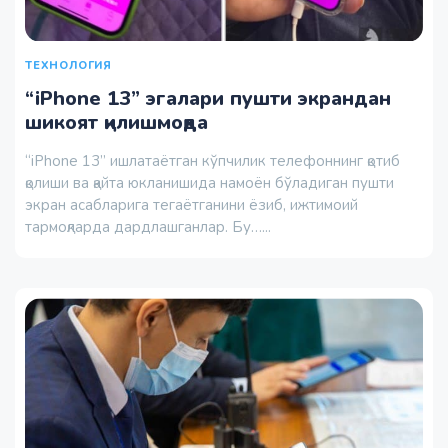
ТЕХНОЛОГИЯ
“iPhone 13” эгалари пушти экрандан
шикоят қилишмоқда
“iPhone 13” ишлатаётган кўпчилик телефоннинг қотиб
қолиши ва қайта юкланишида намоён бўладиган пушти
экран асабларига тегаётганини ёзиб, ижтимоий
тармоқларда дардлашганлар. Бу…...