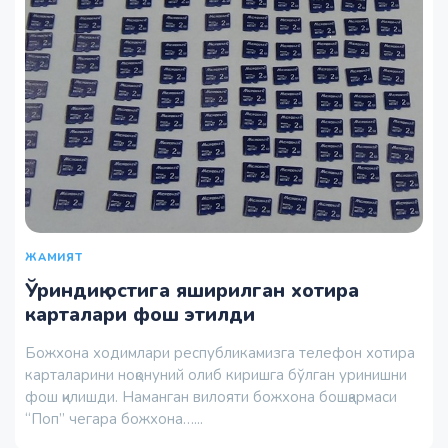
ЖАМИЯТ
Ўриндиқ остига яширилган хотира
карталари фош этилди
Божхона ходимлари республикамизга телефон хотира
карталарини ноқонуний олиб киришга бўлган уринишни
фош қилишди. Наманган вилояти божхона бошқармаси
“Поп” чегара божхона…...