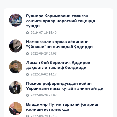
Гулнора Каримовани соғинган
санъаткорлар норасмий тақиққа
тушди
2019-07-19 15:40
Наманганлик эркак аёлининг
"ўйнаши"ни пичоқлаб ўлдирди
2022-09-26 09:03
Лиман бой берилгач, Қодиров
даҳшатли таклиф билдирди
2022-10-02 14:17
Песков референдумдан кейин
Украинани нима кутаётганини айтди
2022-09-26 21:07
Владимир Путин тарихий ўзгариш
қилиши кутилмоқда
2022-09-29 16:15