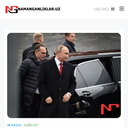
МEНЮ
ЖАХОН
СИЁСАТ