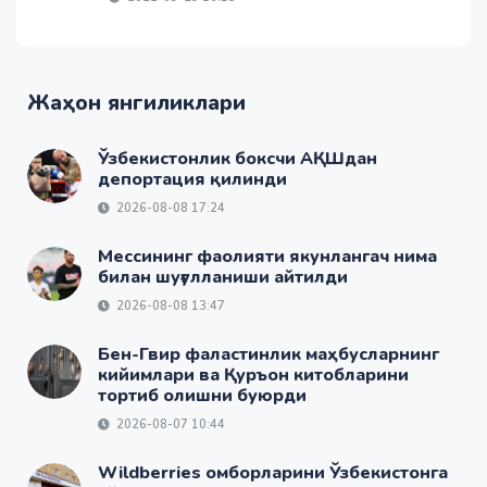
Жаҳон янгиликлари
Ўзбекистонлик боксчи АҚШдан
депортация қилинди
2026-08-08 17:24
Мессининг фаолияти якунлангач нима
билан шуғулланиши айтилди
2026-08-08 13:47
Бен-Гвир фаластинлик маҳбусларнинг
кийимлари ва Қуръон китобларини
тортиб олишни буюрди
2026-08-07 10:44
Wildberries омборларини Ўзбекистонга