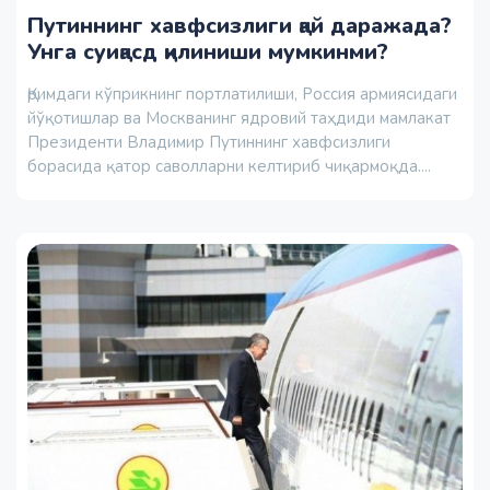
Путиннинг хавфсизлиги қай даражада?
Унга суиқасд қилиниши мумкинми?
Қримдаги кўприкнинг портлатилиши, Россия армиясидаги
йўқотишлар ва Москванинг ядровий таҳдиди мамлакат
Президенти Владимир Путиннинг хавфсизлиги
борасида қатор саволларни келтириб чиқармоқда....