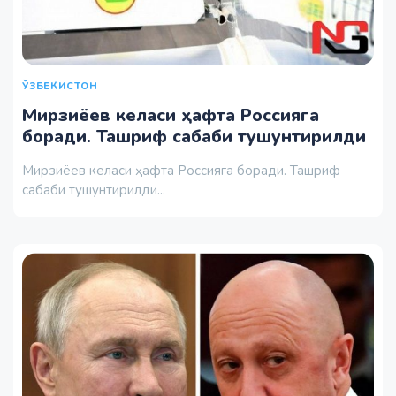
ЎЗБЕКИСТОН
Мирзиёев келаси ҳафта Россияга
боради. Ташриф сабаби тушунтирилди
Мирзиёев келаси ҳафта Россияга боради. Ташриф
сабаби тушунтирилди...