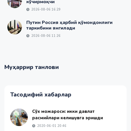
кўчирмоқчи
2026-08-06 16:29
Путин Россия ҳарбий қўмондонлиги
таркибини янгилади
2026-08-06 11:26
Муҳаррир танлови
Тасодифий хабарлар
Сўх можароси: икки давлат
расмийлари келишувга эришди
2020-06-01 20:46