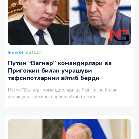
ЖАХОН
СИЁСАТ
Путин “Вагнер” командирлари ва
Пригожин билан учрашуви
тафсилотларини айтиб берди
Путин “Вагнер” командирлари ва Пригожин билан
учрашуви тафсилотларини айтиб берди...