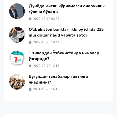
Дунёда мисли кўрилмаган очарчилик
тўлқини бўлади
2022-06-10 03:38
O‘zbekiston banklari ikki oy ichida 235
mln dollar naqd valyuta sotdi
2019-10-23 19:41
1 январдан Ўзбекистонда нималар
ўзгаради?
2022-12-28 12:13
Бугундан талабалар таътилга
чиқади(ми)?
2021-10-25 15:16