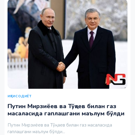
ИҚТИСОДИЁТ
Путин Мирзиёев ва Тўқаев билан газ
масаласида гаплашгани маълум бўлди
Путин Мирзиёев ва Тўқаев билан газ масаласида
гаплашгани маълум бўлди...