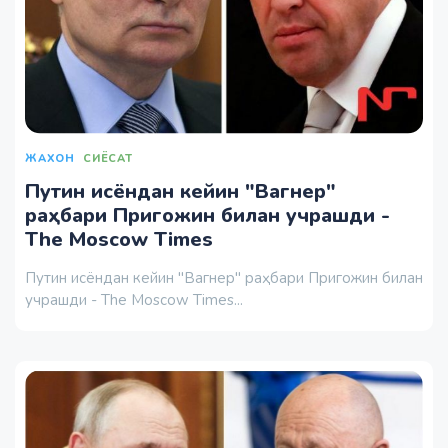
ЖАХОН
СИЁСАТ
Путин исёндан кейин "Вагнер"
раҳбари Пригожин билан учрашди -
The Moscow Times
Путин исёндан кейин "Вагнер" раҳбари Пригожин билан
учрашди - The Moscow Times...