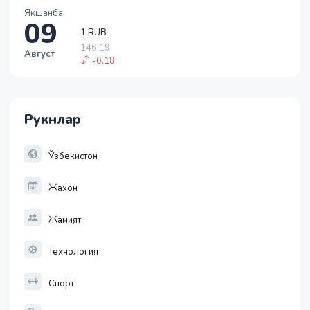
Якшанба
09
1 RUB
146.19
Август
-0.18
1 USD
11915.64
28.92
Рукнлар
1 EUR
13749.46
32.19
Ўзбекистон
Жахон
Жамият
Технология
Спорт