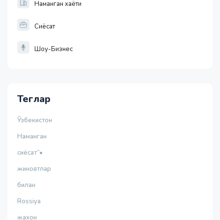
Наманган хаёти
Сиёсат
Шоу-Бизнес
Теглар
Ўзбекистон
Наманган
сиёсат”•
жиноятлар
билан
Rossiya
жахон