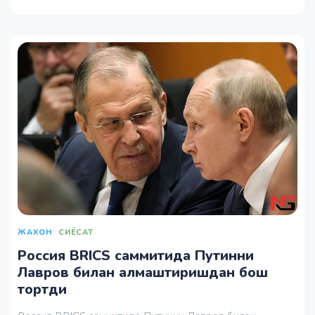
ЖАХОН
СИЁСАТ
Россия BRICS саммитида Путинни
Лавров билан алмаштиришдан бош
тортди