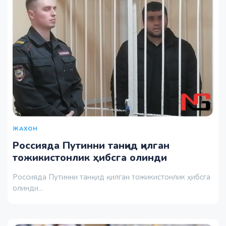
ЖАХОН
Россияда Путинни танқид қилган
тожикистонлик ҳибсга олинди
Россияда Путинни танқид қилган тожикистонлик ҳибсга
олинди...