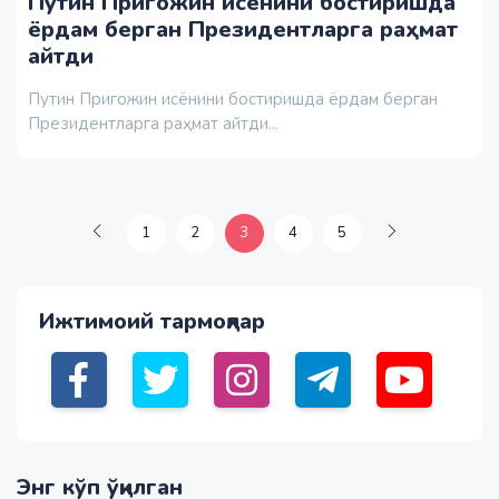
Путин Пригожин исёнини бостиришда
ёрдам берган Президентларга раҳмат
айтди
Путин Пригожин исёнини бостиришда ёрдам берган
Президентларга раҳмат айтди...
1
2
3
4
5
Ижтимоий тармоқлар
Энг кўп ўқилган