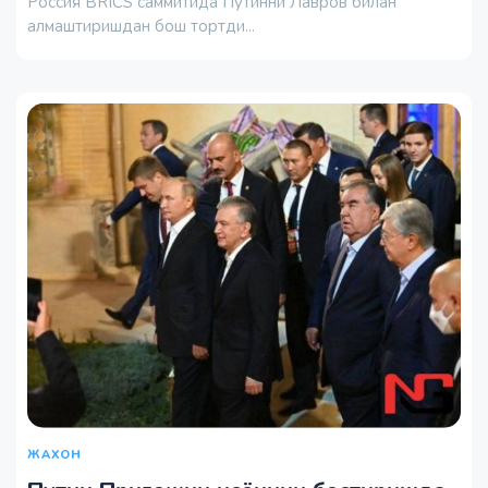
Россия BRICS саммитида Путинни Лавров билан
алмаштиришдан бош тортди...
ЖАХОН