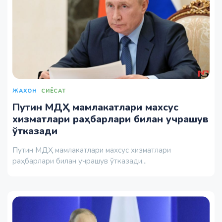
ЖАХОН
СИЁСАТ
Путин МДҲ мамлакатлари махсус
хизматлари раҳбарлари билан учрашув
ўтказади
Путин МДҲ мамлакатлари махсус хизматлари
раҳбарлари билан учрашув ўтказади...