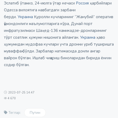
Эслатиб ўтамиз, 24-июлга ўтар кечаси
Россия
ҳарбийлари
Одесса вилоятига навбатдаги зарбани
берди.
Украина
Қуролли кучларининг “Жанубий” оператив
қўмондонлиги маълумотларига кўра, Дунай порт
инфратузилмаси Шаҳед-136 камикадзе-дронларининг
тўрт соатлик ҳужуми нишонига айланган.
Украина
ҳаво
ҳужумидан мудофаа кучлари учта дронни уриб туширишга
муваффақ бўлди. Зарбалар натижасида донли ангар
вайрон бўлган. Ишлаб чиқариш биноларидан бирида ёнғин
содир бўлган.
2023-07-25 14:47
4 670
Путин
Теглар: