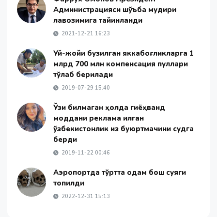
Администрацияси шўъба мудири
лавозимига тайинланди
2021-12-21 16:23
Уй-жойи бузилган яккабоғликларга 1
млрд 700 млн компенсация пуллари
тўлаб берилади
2019-07-29 15:40
Ўзи билмаган ҳолда гиёҳванд
моддани реклама қилган
ўзбекистонлик қиз буюртмачини судга
берди
2019-11-22 00:46
Аэропортда тўртта одам бош суяги
топилди
2022-12-31 15:13