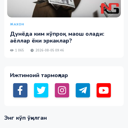
ЖАХОН
Дунёда ким кўпроқ маош олади:
аёллар ёки эркаклар?
1 065
2026-08-05 09:46
Ижтимоий тармоқлар
Энг кўп ўқилган