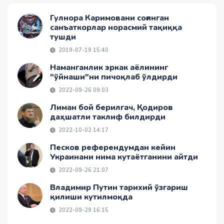
Гулнора Каримовани соғинган
санъаткорлар норасмий тақиққа
тушди
2019-07-19 15:40
Наманганлик эркак аёлининг
"ўйнаши"ни пичоқлаб ўлдирди
2022-09-26 09:03
Лиман бой берилгач, Қодиров
даҳшатли таклиф билдирди
2022-10-02 14:17
Песков референдумдан кейин
Украинани нима кутаётганини айтди
2022-09-26 21:07
Владимир Путин тарихий ўзгариш
қилиши кутилмоқда
2022-09-29 16:15