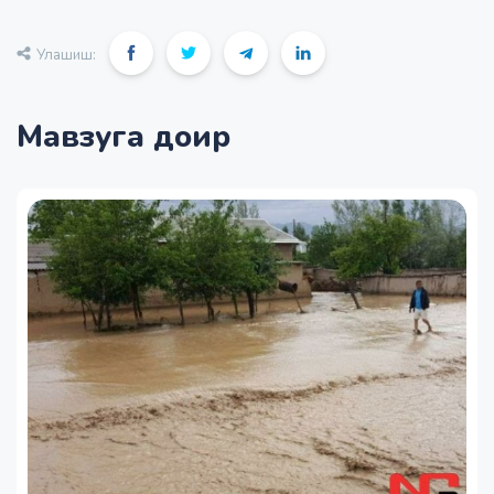
Улашиш:
Мавзуга доир