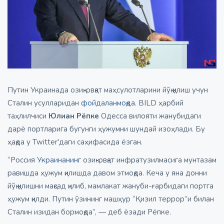
Путин Украинада озиқ-овқат маҳсулотларини йўқ қилиш учун
Сталин усулларидан
фойдаланмоқда
. BILD ҳарбий
таҳлилчиси
Юлиан Рёпке
Одесса вилояти жанубидаги
дарё портларига бугунги ҳужумни шундай изоҳлади. Бу
ҳақда у Twitter'даги саҳифасида ёзган.
“Россия
Украинанинг
озиқ-овқат инфратузилмасига мунтазам
равишда ҳужум қилишда давом этмоқда. Кеча у яна донни
йўқ қилишни мақсад қилиб, мамлакат жануби-ғарбидаги портга
ҳужум қилди. Путин ўзининг машҳур “Қизил террор”и билан
Сталин изидан бормоқда”, — деб ёзади Рёпке.