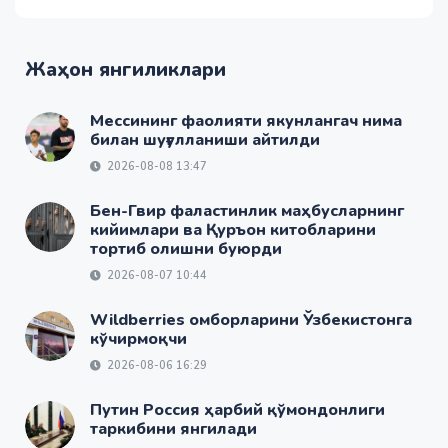
Жаҳон янгиликлари
Мессининг фаолияти якунлангач нима
билан шуғулланиши айтилди
2026-08-08 13:47
Бен-Гвир фаластинлик маҳбусларнинг
кийимлари ва Қуръон китобларини
тортиб олишни буюрди
2026-08-07 10:44
Wildberries омборларини Ўзбекистонга
кўчирмоқчи
2026-08-06 16:29
Путин Россия ҳарбий қўмондонлиги
таркибини янгилади