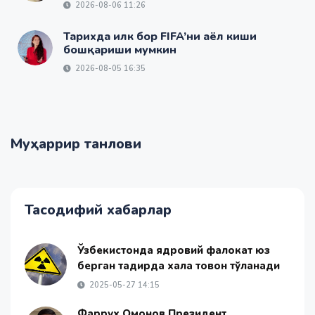
2026-08-06 11:26
Тарихда илк бор FIFA’ни аёл киши
бошқариши мумкин
2026-08-05 16:35
Муҳаррир танлови
Тасодифий хабарлар
Ўзбекистонда ядровий фалокат юз
берган тақдирда халққа товон тўланади
2025-05-27 14:15
Фаррух Омонов Президент