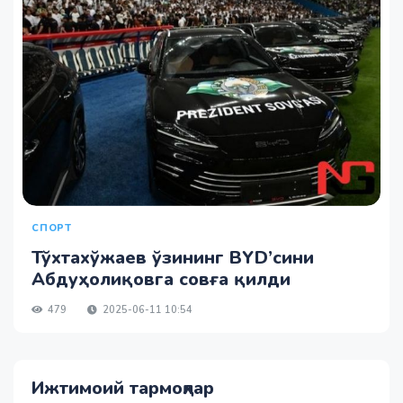
СПОРТ
Тўхтахўжаев ўзининг BYD’сини
Абдуҳолиқовга совға қилди
479
2025-06-11 10:54
Ижтимоий тармоқлар