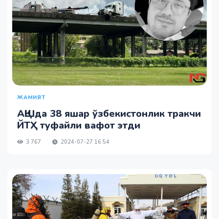
ЖАМИЯТ
АҚШда 38 яшар ўзбекистонлик тракчи
ЙТҲ туфайли вафот этди
3 767
2024-07-27 16:54