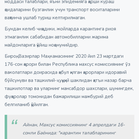
моддаси талаблари, яъни эпидемияга қарши кураш
қоидаларини бузганлик учун транспорт воситаларини
вақтинча ушлаб туриш келтирилмаган.
Бундан келиб чиқадики, жойларда карантинга риоя
этмаганлик сабабидан автомобилларни жарима
майдонларига қўйиш ноқонунийдир.
Бироқ, Вазирлар Маҳкамасининг 2020 йил 23 мартдаги
176-сон қарори билан Республика махсус комиссиянинг ўз
ваколатлари доирасида қабул қилган қарорлари идоравий
бўйсунуви ва ташкилий-ҳуқуқий шаклидан қатъи назар барча
ташкилотлар ва уларнинг мансабдор шахслари, шунингдек,
фуқаролар томонидан бажарилиши мажбурий деб
белгиланиб қўйилган.
Айнан, Махсус комиссиянинг 4 апрелдаги 16-
сонли Баёнида: "карантин талабларининг