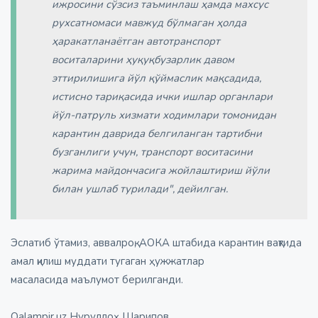
ижросини сўзсиз таъминлаш ҳамда махсус
рухсатномаси мавжуд бўлмаган ҳолда
ҳаракатланаётган автотранспорт
воситаларини ҳуқуқбузарлик давом
эттирилишига йўл қўймаслик мақсадида,
истисно тариқасида ички ишлар органлари
йўл-патруль хизмати ходимлари томонидан
карантин даврида белгиланган тартибни
бузганлиги учун, транспорт воситасини
жарима майдончасига жойлаштириш йўли
билан ушлаб турилади", дейилган.
Эслатиб ўтамиз, аввалроқ, АОКА штабида карантин вақтида
амал қилиш муддати тугаган ҳужжатлар
масаласида маълумот берилганди.
Qalampir.uz Нуруллоҳ Шарипов