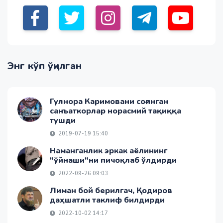
Энг кўп ўқилган
Гулнора Каримовани соғинган
санъаткорлар норасмий тақиққа
тушди
2019-07-19 15:40
Наманганлик эркак аёлининг
"ўйнаши"ни пичоқлаб ўлдирди
2022-09-26 09:03
Лиман бой берилгач, Қодиров
даҳшатли таклиф билдирди
2022-10-02 14:17