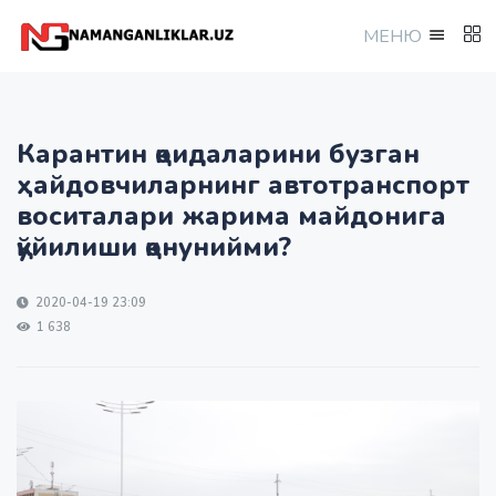
МEНЮ
Карантин қоидаларини бузган
ҳайдовчиларнинг автотранспорт
воситалари жарима майдонига
қўйилиши қонунийми?
2020-04-19 23:09
1 638