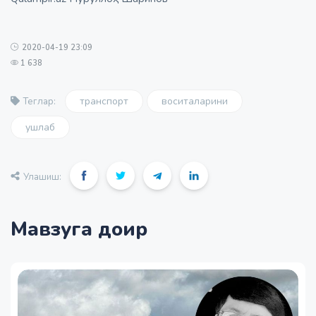
2020-04-19 23:09
1 638
транспорт
воситаларини
Теглар:
ушлаб
Улашиш:
Мавзуга доир