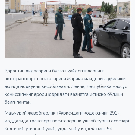
Карантин қоидаларини бузган ҳайдовчиларнинг
автотранспорт воситаларини жарима майдонига қўйилиши
аслида ноқонуний ҳисобланади. Лекин, Республика махсус
комиссиянинг қарори юқоридаги вазиятга истисно бўлиши
белгиланган.
Маъмурий жавобгарлик тўғрисидаги кодекснинг 291-
моддасида транспорт воситаларини ушлаб туриш асослари
келтириб ўтилган бўлиб, унда ушбу кодекснинг 54-