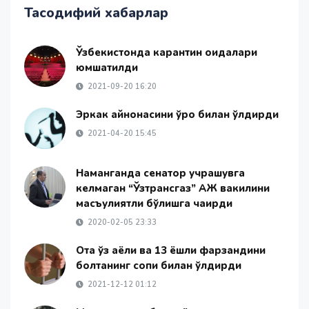
Тасодифий хабарлар
Ўзбекистонда карантин қоидалари
юмшатилди
2021-09-20 16:20
Эркак қайнонасини ўроқ билан ўлдирди
2021-04-20 15:45
Наманганда сенатор учрашувга
келмаган “Ўзтрансгаз” АЖ вакилини
масъулиятли бўлишга чақирди
2020-02-05 23:33
Ота ўз аёли ва 13 ёшли фарзандини
болтанинг сопи билан ўлдирди
2021-12-12 01:12