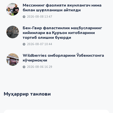
Мессининг фаолияти якунлангач нима
билан шуғулланиши айтилди
2026-08-08 13:47
Бен-Гвир фаластинлик маҳбусларнинг
кийимлари ва Қуръон китобларини
тортиб олишни буюрди
2026-08-07 10:44
Wildberries омборларини Ўзбекистонга
кўчирмоқчи
2026-08-06 16:29
Муҳаррир танлови