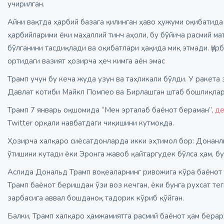
учирилган.
Айни вақтда ҳарбий базага қилинган ҳаво ҳужуми оқибатида
ҳарбийларими ёки маҳаллий тинч аҳоли, бу бўйича расмий ма
бўлганини тасдиқлади ва оқибатлари ҳақида миқ этмади. Қур
ортидаги вазият ҳозирча ҳеч кимга аён эмас
Трамп учун бу кеча жуда узун ва таҳликали бўлди. У ракет
Давлат котиби Майкл Помпео ва Бирлашган штаб бошлиқлар
Трамп 7 январь оқшомида “Мен эрталаб баёнот бераман”,
де
Twitter орқали навбатдаги чиқишини кутмоқда.
Ҳозирча халқаро сиёсатдонларда икки эҳтимол бор: Донанльд
ўтишини кутади ёки Эронга жавоб қайтаргудек бўлса ҳам, б
Аслида Дональд Трамп воқеаларнинг ривожига кўра баёнот 
Трамп баёнот беришдан ўзи воз кечган, ёки бунга рухсат те
зарбасига аввал бошданоқ тадорик кўриб қўйган.
Балки, Трамп халқаро ҳамжамиятга расмий баёнот ҳам берар.