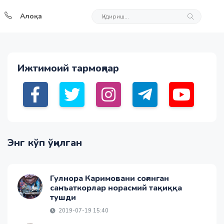
Алоқа
Ижтимоий тармоқлар
Энг кўп ўқилган
Гулнора Каримовани соғинган
санъаткорлар норасмий тақиққа
тушди
2019-07-19 15:40