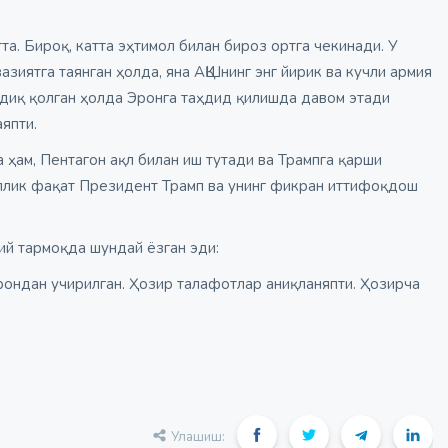
та. Бироқ, катта эҳтимол билан бироз ортга чекинади. У
азиятга таянган ҳолда, яна АҚШнинг энг йирик ва кучли армия
содиқ қолган ҳолда Эронга таҳдид қилишда давом этади
аяпти.
ҳам, Пентагон ақл билан иш тутади ва Трампга қарши
иллик фақат Президент Трамп ва унинг фикран иттифоқдош
ий тармоқда шундай ёзган эди:
рондан учирилган. Ҳозир талафотлар аниқланяпти. Ҳозирча
Улашиш: