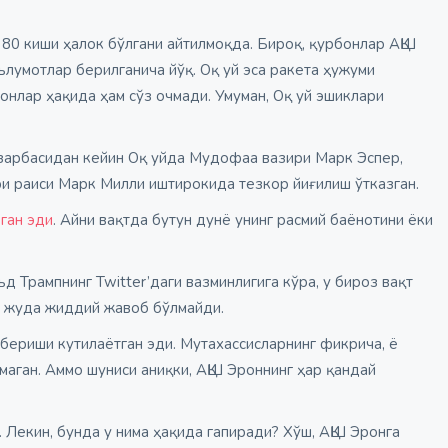
 80 киши ҳалок бўлгани айтилмоқда. Бироқ, қурбонлар АҚШ
ълумотлар берилганича йўқ. Оқ уй эса ракета ҳужуми
бонлар ҳақида ҳам сўз очмади. Умуман, Оқ уй эшиклари
а зарбасидан кейин Оқ уйда Мудофаа вазири Марк Эспер,
и раиси Марк Милли иштирокида тезкор йиғилиш ўтказган.
ган эди
. Айни вақтда бутун дунё унинг расмий баёнотини ёки
 Трампнинг Twitter’даги вазминлигига кўра, у бироз вақт
у жуда жиддий жавоб бўлмайди.
бериши кутилаётган эди. Мутахассисларнинг фикрича, ё
гмаган. Аммо шуниси аниқки, АҚШ Эроннинг ҳар қандай
 Лекин, бунда у нима ҳақида гапиради? Хўш, АҚШ Эронга