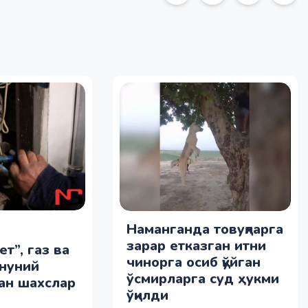
Наманганда товуқларга
зарар етказган итни
ет”, газ ва
чинорга осиб қўйган
онуний
ўсмирларга суд ҳукми
ан шахслар
ўқилди