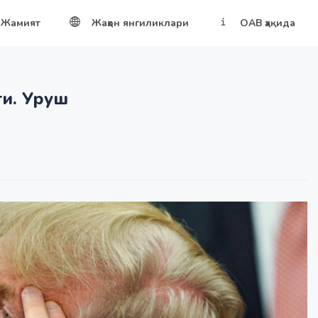
Жамият
Жаҳон янгиликлари
ОАВ ҳақида
ти. Уруш