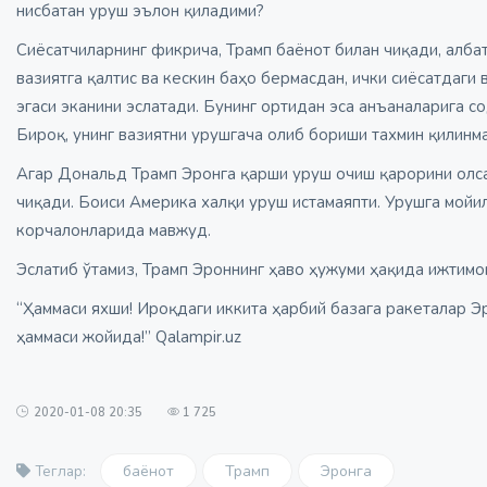
нисбатан уруш эълон қиладими?
Сиёсатчиларнинг фикрича, Трамп баёнот билан чиқади, албат
вазиятга қалтис ва кескин баҳо бермасдан, ички сиёсатдаги в
эгаси эканини эслатади. Бунинг ортидан эса анъаналарига 
Бироқ, унинг вазиятни урушгача олиб бориши тахмин қилинм
Агар Дональд Трамп Эронга қарши уруш очиш қарорини олса 
чиқади. Боиси Америка халқи уруш истамаяпти. Урушга мой
корчалонларида мавжуд.
Эслатиб ўтамиз, Трамп Эроннинг ҳаво ҳужуми ҳақида ижтимо
“Ҳаммаси яхши! Ироқдаги иккита ҳарбий базага ракеталар Э
ҳаммаси жойида!” Qalampir.uz
2020-01-08 20:35
1 725
баёнот
Трамп
Эронга
Теглар: