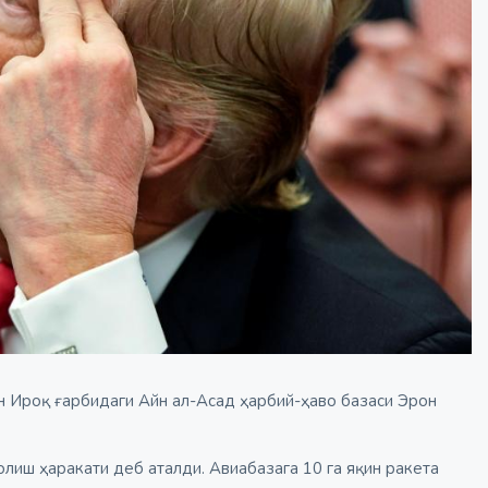
н Ироқ ғарбидаги Айн ал-Асад ҳарбий-ҳаво базаси Эрон
олиш ҳаракати деб аталди. Авиабазага 10 га яқин ракета