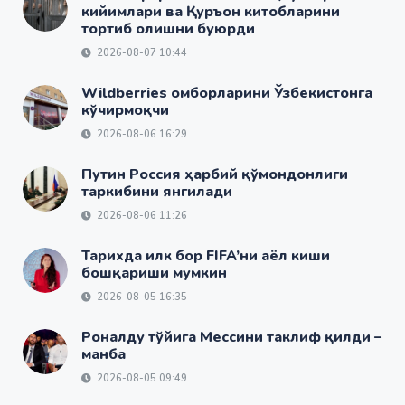
кийимлари ва Қуръон китобларини
тортиб олишни буюрди
2026-08-07 10:44
Wildberries омборларини Ўзбекистонга
кўчирмоқчи
2026-08-06 16:29
Путин Россия ҳарбий қўмондонлиги
таркибини янгилади
2026-08-06 11:26
Тарихда илк бор FIFA’ни аёл киши
бошқариши мумкин
2026-08-05 16:35
Роналду тўйига Мессини таклиф қилди –
манба
2026-08-05 09:49