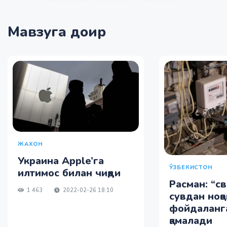
Мавзуга доир
ЖАХОН
Украина Apple’га
ЎЗБЕКИСТОН
илтимос билан чиқди
Расман: “св
1 463
2022-02-26 18:10
сувдан ноқ
фойдаланг
қамалади