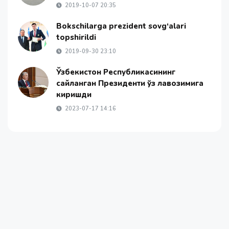
2019-10-07 20:35
Bokschilarga prezident sovg‘alari
topshirildi
2019-09-30 23:10
Ўзбекистон Республикасининг
сайланган Президенти ўз лавозимига
киришди
2023-07-17 14:16