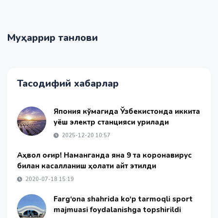
Муҳаррир танлови
Тасодифий хабарлар
Япония кўмагида Ўзбекистонда иккита
қуёш электр станцияси қурилади
2025-12-20 10:57
Аҳвол оғир! Наманганда яна 9 та коронавирус
билан касалланиш ҳолати қайт этилди
2020-07-18 15:19
Farg‘ona shahrida ko‘p tarmoqli sport
majmuasi foydalanishga topshirildi