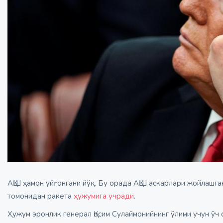
АҚШ ҳамон уйғонгани йўқ. Бу орада АҚШ аскарлари жойлашга
томонидан ракета
ҳужумига учради
.
Ҳужум эронлик генерал Қосим Сулаймонийнинг ўлими учун ўч 