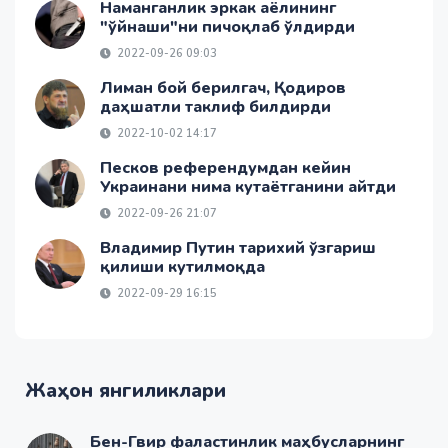
Наманганлик эркак аёлининг
"ўйнаши"ни пичоқлаб ўлдирди
2022-09-26 09:03
Лиман бой берилгач, Қодиров
даҳшатли таклиф билдирди
2022-10-02 14:17
Песков референдумдан кейин
Украинани нима кутаётганини айтди
2022-09-26 21:07
Владимир Путин тарихий ўзгариш
қилиши кутилмоқда
2022-09-29 16:15
Жаҳон янгиликлари
Бен-Гвир фаластинлик маҳбусларнинг