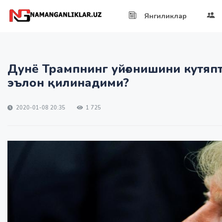
Янгиликлар
Дунё Трампнинг уйғонишини кутяп
эълон қилинадими?
2020-01-08 20:35
1 725