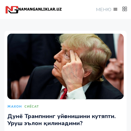
МEНЮ
ЖАХОН
СИЁСАТ
Дунё Трампнинг уйғонишини кутяпти.
Уруш эълон қилинадими?