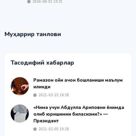
2026-08-01 10:31
Муҳаррир танлови
Тасодифий хабарлар
Рамазон ойи қачон бошланиши маълум
қилинди
2021-03-15 18:38
«Нима учун Абдулла Ариповни ёнимда
олиб юришимни биласизми?» —
Президент
2021-02-05 19:28