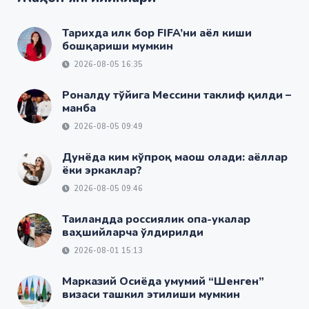
Тарихда илк бор FIFA’ни аёл киши
бошқариши мумкин
2026-08-05 16:35
Роналду тўйига Мессини таклиф қилди –
манба
2026-08-05 09:49
Дунёда ким кўпроқ маош олади: аёллар
ёки эркаклар?
2026-08-05 09:46
Таиландда россиялик опа-укалар
ваҳшийларча ўлдирилди
2026-08-01 15:13
Марказий Осиёда умумий “Шенген”
визаси ташкил этилиши мумкин