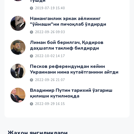
тушди
2019-07-19 15:40
Наманганлик эркак аёлининг
"ўйнаши"ни пичоқлаб ўлдирди
2022-09-26 09:03
Лиман бой берилгач, Қодиров
даҳшатли таклиф билдирди
2022-10-02 14:17
Песков референдумдан кейин
Украинани нима кутаётганини айтди
2022-09-26 21:07
Владимир Путин тарихий ўзгариш
қилиши кутилмоқда
2022-09-29 16:15
Жаҳон янгиликлари