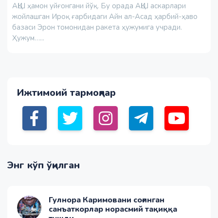
АҚШ ҳамон уйғонгани йўқ. Бу орада АҚШ аскарлари
жойлашган Ироқ ғарбидаги Айн ал-Асад ҳарбий-ҳаво
базаси Эрон томонидан ракета ҳужумига учради.
Ҳужум…...
Ижтимоий тармоқлар
Энг кўп ўқилган
Гулнора Каримовани соғинган
санъаткорлар норасмий тақиққа