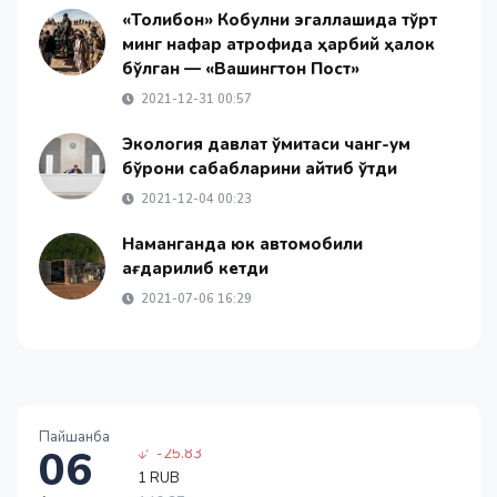
«Толибон» Кобулни эгаллашида тўрт
минг нафар атрофида ҳарбий ҳалок
бўлган — «Вашингтон Пост»
2021-12-31 00:57
Экология давлат қўмитаси чанг-қум
бўрони сабабларини айтиб ўтди
2021-12-04 00:23
Наманганда юк автомобили
ағдарилиб кетди
2021-07-06 16:29
1 EUR
13717.27
Пайшанба
-25.83
06
1 RUB
146.37