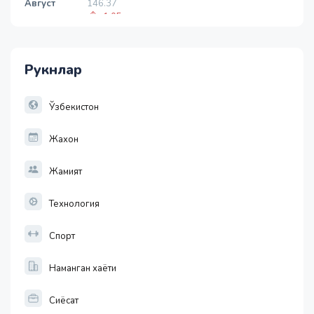
Август
-1.05
1 USD
11886.72
-55.49
Рукнлар
1 EUR
13717.27
-25.83
Ўзбекистон
Жахон
Жамият
Технология
Спорт
Наманган хаёти
Сиёсат