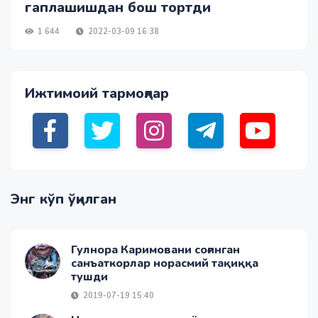
гаплашишдан бош тортди
1 644
2022-03-09 16:38
Ижтимоий тармоқлар
Энг кўп ўқилган
Гулнора Каримовани соғинган
санъаткорлар норасмий тақиққа
тушди
2019-07-19 15:40