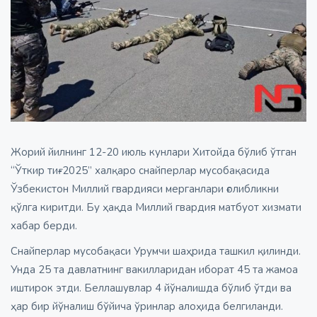
Жорий йилнинг 12-20 июль кунлари Хитойда бўлиб ўтган
“Ўткир тиғ-2025” халқаро снайперлар мусобақасида
Ўзбекистон Миллий гвардияси мерганлари ғолибликни
қўлга киритди. Бу ҳақда Миллий гвардия матбуот хизмати
хабар берди.
Снайперлар мусобақаси Урумчи шаҳрида ташкил қилинди.
Унда 25 та давлатнинг вакилларидан иборат 45 та жамоа
иштирок этди. Беллашувлар 4 йўналишда бўлиб ўтди ва
ҳар бир йўналиш бўйича ўринлар алоҳида белгиланди.