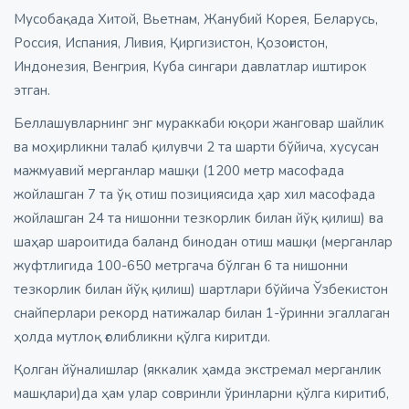
Мусобақада Хитой, Вьетнам, Жанубий Корея, Беларусь,
Россия, Испания, Ливия, Қиргизистон, Қозоғистон,
Индонезия, Венгрия, Куба сингари давлатлар иштирок
этган.
Беллашувларнинг энг мураккаби юқори жанговар шайлик
ва моҳирликни талаб қилувчи 2 та шарти бўйича, хусусан
мажмуавий мерганлар машқи (1200 метр масофада
жойлашган 7 та ўқ отиш позициясида ҳар хил масофада
жойлашган 24 та нишонни тезкорлик билан йўқ қилиш) ва
шаҳар шароитида баланд бинодан отиш машқи (мерганлар
жуфтлигида 100-650 метргача бўлган 6 та нишонни
тезкорлик билан йўқ қилиш) шартлари бўйича Ўзбекистон
снайперлари рекорд натижалар билан 1-ўринни эгаллаган
ҳолда мутлоқ ғолибликни қўлга киритди.
Қолган йўналишлар (яккалик ҳамда экстремал мерганлик
машқлари)да ҳам улар совринли ўринларни қўлга киритиб,