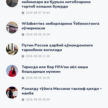
кийимлари ва Қуръон китобларини
тортиб олишни буюрди
2026-08-07 10:44
Wildberries омборларини Ўзбекистонга
кўчирмоқчи
2026-08-06 16:29
Путин Россия ҳарбий қўмондонлиги
таркибини янгилади
2026-08-06 11:26
Тарихда илк бор FIFA’ни аёл киши
бошқариши мумкин
2026-08-05 16:35
Роналду тўйига Мессини таклиф қилди –
манба
2026-08-05 09:49