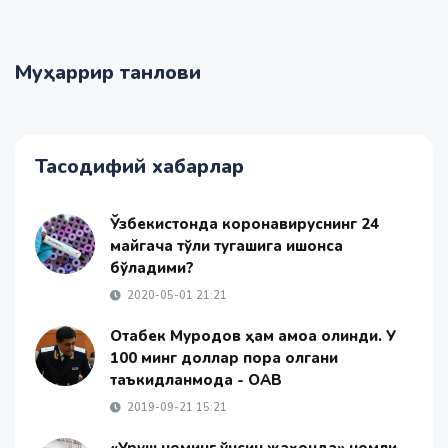
Муҳаррир танлови
Тасодифий хабарлар
Ўзбекистонда коронавируснинг 24
майгача тўлиқ тугашига ишонса
бўладими?
2020-05-01 21:21
Отабек Муродов ҳам қамоққа олинди. У
100 минг доллар пора олгани
таъкидланмоқда - ОАВ
2019-09-21 15:21
«Уруш номинг ўчсин жаҳонда» номли