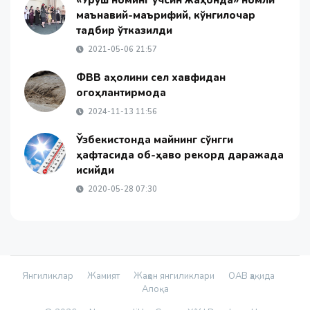
маънавий-маърифий, кўнгилочар
тадбир ўтказилди
2021-05-06 21:57
ФВВ аҳолини сел хавфидан
огоҳлантирмоқда
2024-11-13 11:56
Ўзбекистонда майнинг сўнгги
ҳафтасида об-ҳаво рекорд даражада
исийди
2020-05-28 07:30
Янгиликлар
Жамият
Жаҳон янгиликлари
ОАВ ҳақида
Алоқа