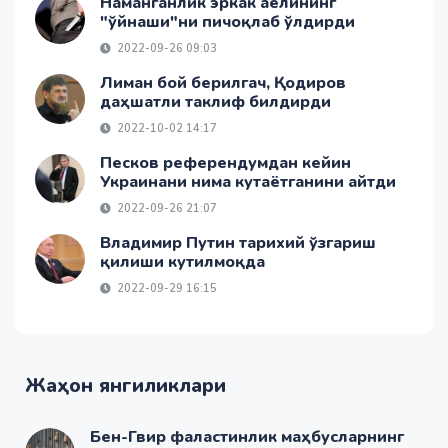
Наманганлик эркак аёлининг
"ўйнаши"ни пичоқлаб ўлдирди
2022-09-26 09:03
Лиман бой берилгач, Қодиров
даҳшатли таклиф билдирди
2022-10-02 14:17
Песков референдумдан кейин
Украинани нима кутаётганини айтди
2022-09-26 21:07
Владимир Путин тарихий ўзгариш
қилиши кутилмоқда
2022-09-29 16:15
Жаҳон янгиликлари
Бен-Гвир фаластинлик маҳбусларнинг