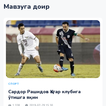
Мавзуга доир
СПОРТ
Сардор Рашидов Қатар клубига
ўтишга яқин
1 338
2019-07-29 15:30