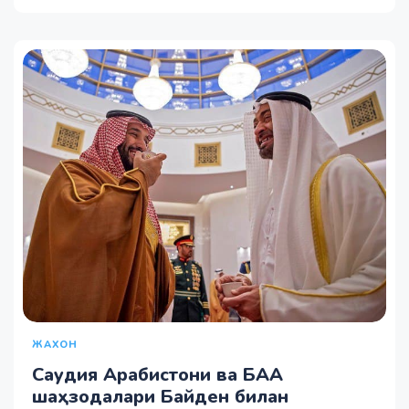
ЖАХОН
Саудия Арабистони ва БАА
шаҳзодалари Байден билан