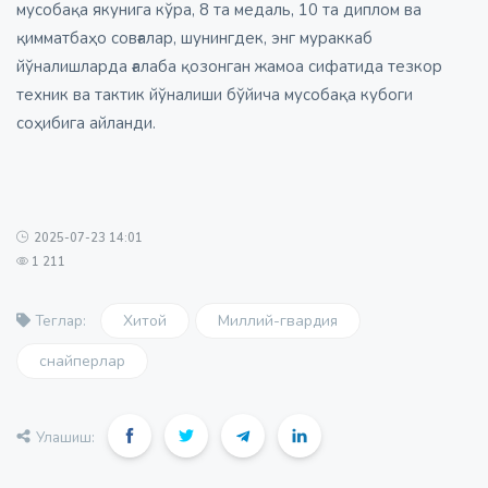
мусобақа якунига кўра, 8 та медаль, 10 та диплом ва
қимматбаҳо совғалар, шунингдек, энг мураккаб
йўналишларда ғалаба қозонган жамоа сифатида тезкор
техник ва тактик йўналиши бўйича мусобақа кубоги
соҳибига айланди.
2025-07-23 14:01
1 211
Хитой
Миллий-гвардия
Теглар:
снайперлар
Улашиш: