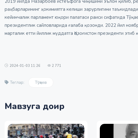
2019 йилда Назарбоев истеъфога чиқишини эълон қилиб, ре
раҳбарларининг ҳокимиятга келиши зарурлигини таъкидлади
кейинчалик парламент юқори палатаси раиси сифатида Тўқае
президентлик сайловларида ғалаба қозонди. 2022 йил нояб
марталик етти йиллик муддатга Қозоғистон президенти этиб қ
2024-01-03 11:26
2 771
Тўқаев
Теглар:
Мавзуга доир