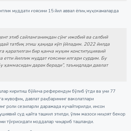
нтлик муддати ғоясини 15 йил аввал ёпиқ муҳокамаларда
ент этиб сайланганимдан сўнг ижобий ва салбий
ндай татбиқ этиш ҳақида кўп ўйладим. 2022 йилда
га қаратилган бир қанча муҳим конституциявий
 етти йиллик муддат ғоясини илгари сурдим. Бу
у ҳаммасидан дарак беради”, таъкидлади давлат
ишлар киритиш бўйича референдум бўлиб ўтди ва уни 77
а мувофиқ, давлат раҳбарининг ваколатлари
инг роли сезиларли даражада кучайтирилди, инсон
уциявий суд қайта ташкил этилди, ўлим жазоси ниҳоят бекор
оми тўғрисидаги моддалар чиқариб ташланди.