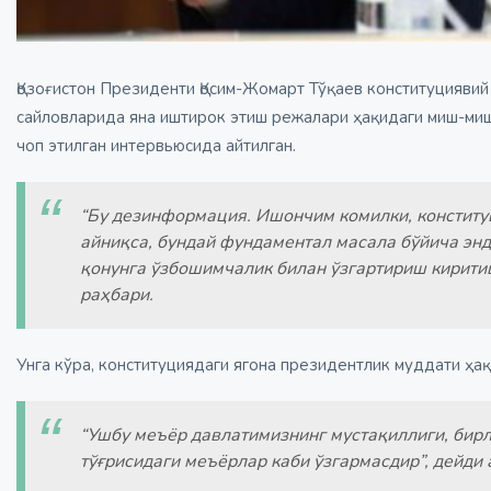
Қозоғистон Президенти Қосим-Жомарт Тўқаев конституцияви
сайловларида яна иштирок этиш режалари ҳақидаги миш-миш
чоп этилган интервьюсида айтилган.
“Бу дезинформация. Ишончим комилки, конститу
айниқса, бундай фундаментал масала бўйича энд
қонунга ўзбошимчалик билан ўзгартириш кирити
раҳбари.
Унга кўра, конституциядаги ягона президентлик муддати ҳа
“Ушбу меъёр давлатимизнинг мустақиллиги, бирл
тўғрисидаги меъёрлар каби ўзгармасдир”, дейди