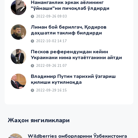
Наманганлик эркак аёлининг
"ўйнаши"ни пичоқлаб ўлдирди
2022-09-26 09:03
Лиман бой берилгач, Қодиров
даҳшатли таклиф билдирди
2022-10-02 14:17
Песков референдумдан кейин
Украинани нима кутаётганини айтди
2022-09-26 21:07
Владимир Путин тарихий ўзгариш
қилиши кутилмоқда
2022-09-29 16:15
Жаҳон янгиликлари
Wildberries омборларини Ўзбекистонга