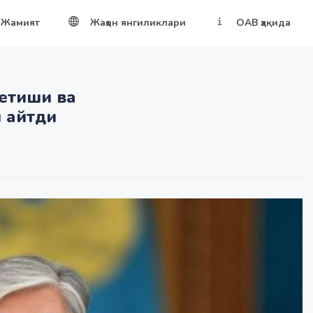
Жамият
Жаҳон янгиликлари
ОАВ ҳақида
кетиши ва
 айтди