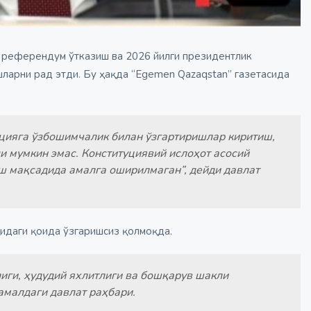
й референдум ўтказиш ва 2026 йилги президентлик
ларни рад этди. Бу ҳақда “Egemen Qazaqstan” газетасида
цияга ўзбошимчалик билан ўзгартиришлар киритиш,
и мумкин эмас. Конституциявий ислоҳот асосий
ш мақсадида амалга оширилмаган”, дейди давлат
қидаги қоида ўзгаришсиз қолмоқда.
иги, ҳудудий яхлитлиги ва бошқарув шакли
 амалдаги давлат раҳбари.