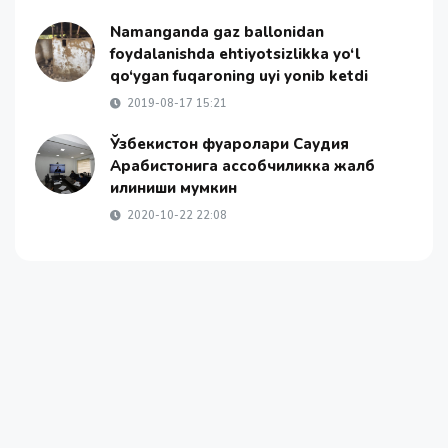
Namanganda gaz ballonidan
foydalanishda ehtiyotsizlikka yo‘l
qo‘ygan fuqaroning uyi yonib ketdi
2019-08-17 15:21
Ўзбекистон фуқаролари Саудия
Арабистонига қассобчиликка жалб
қилиниши мумкин
2020-10-22 22:08