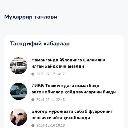
Муҳаррир танлови
Тасодифий хабарлар
Наманганда йўловчига шилқимлик
қилган ҳайдовчи қамалди
2025-07-17 14:17
ИИББ Тошкентдаги қимматбаҳо
автомобиллар ҳайдовчиларини йиғди
2019-09-11 22:45
Блогер мурожаати сабаб фуқаронинг
пенсияси қайта ҳисобланди
2019-12-10 18:18