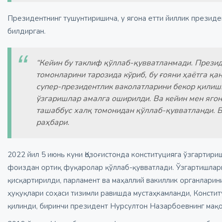
Президентнинг тушунтиришича, у ягона етти йиллик президе
билдирган.
“Кейин бу таклиф қўллаб-қувватланмади. Презид
томонларини тарозида кўриб, бу ғояни ҳаётга қа
супер-президентлик ваколатларини бекор қилиш
ўзгаришлар амалга оширилди. Ва кейин мен ягона
ташаббус халқ томонидан қўллаб-қувватланди. Б
раҳбари.
2022 йил 5 июнь куни Қозоғистонда конституцияга ўзгартир
фоиздан ортиқ фуқаролар қўллаб-қувватлади. Ўзгартишларг
қисқартирилди, парламент ва маҳаллий вакиллик органларин
ҳуқуқлари соҳаси тизимли равишда мустаҳкамланди, Констит
қилинди, биринчи президент Нурсултон Назарбоевнинг мақ