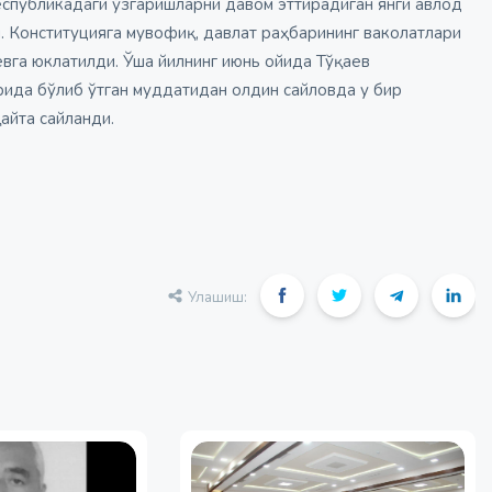
спубликадаги ўзгаришларни давом эттирадиган янги авлод
. Конституцияга мувофиқ, давлат раҳбарининг ваколатлари
вга юклатилди. Ўша йилнинг июнь ойида Тўқаев
рида бўлиб ўтган муддатидан олдин сайловда у бир
айта сайланди.
Улашиш: