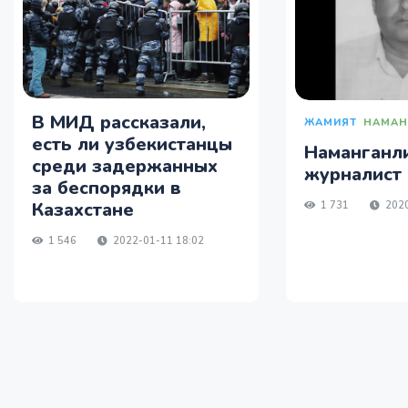
В МИД рассказали,
ЖАМИЯТ
НАМАН
есть ли узбекистанцы
Наманганл
среди задержанных
журналист 
за беспорядки в
Казахстане
1 731
2020
1 546
2022-01-11 18:02
Я