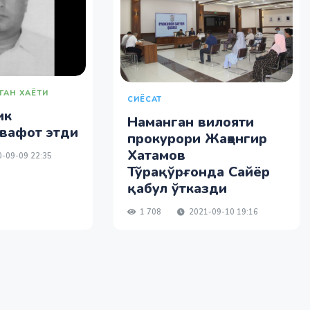
ГАН ХАЁТИ
СИЁСАТ
ик
Наманган вилояти
вафот этди
прокурори Жаҳонгир
Хатамов
-09-09 22:35
Тўрақўрғонда Сайёр
қабул ўтказди
1 708
2021-09-10 19:16
нгиликлар
Жамият
Жаҳон янгиликлари
ОАВ ҳақида
Ало