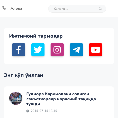
Алоқа
Ижтимоий тармоқлар
Энг кўп ўқилган
Гулнора Каримовани соғинган
санъаткорлар норасмий тақиққа
тушди
2019-07-19 15:40