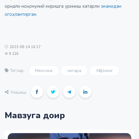
орқали ноқонуний киришга уриниш хатарли
эканидан
огоҳлантирган.
2023-08-14 16:17
9 226
Мексика
чегара
АҚШнинг
Теглар:
Улашиш:
Мавзуга доир