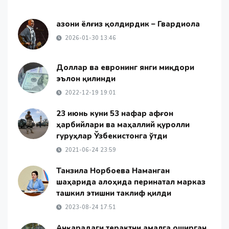
Ғазони ёлғиз қолдирдик – Гвардиола
2026-01-30 13:46
Доллар ва евронинг янги миқдори
эълон қилинди
2022-12-19 19:01
23 июнь куни 53 нафар афғон
ҳарбийлари ва маҳаллий қуролли
гуруҳлар Ўзбекистонга ўтди
2021-06-24 23:59
Танзила Норбоева Наманган
шаҳарида алоҳида перинатал марказ
ташкил этишни таклиф қилди
2023-08-24 17:51
Анқарадаги терактни амалга оширган