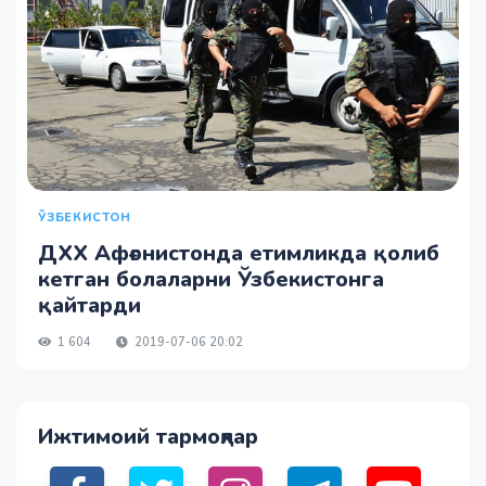
ЎЗБЕКИСТОН
ДХХ Афғонистонда етимликда қолиб
кетган болаларни Ўзбекистонга
қайтарди
1 604
2019-07-06 20:02
Ижтимоий тармоқлар