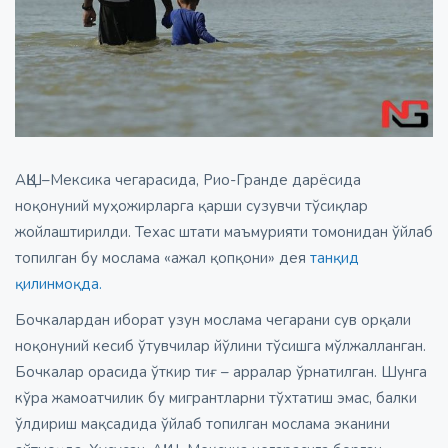
АҚШ–Мексика чегарасида, Рио-Гранде дарёсида
ноқонуний муҳожирларга қарши сузувчи тўсиқлар
жойлаштирилди. Техас штати маъмурияти томонидан ўйлаб
топилган бу мослама «ажал қопқони» дея
танқид
қилинмоқда.
Бочкалардан иборат узун мослама чегарани сув орқали
ноқонуний кесиб ўтувчилар йўлини тўсишга мўлжалланган.
Бочкалар орасида ўткир тиғ – арралар ўрнатилган. Шунга
кўра жамоатчилик бу мигрантларни тўхтатиш эмас, балки
ўлдириш мақсадида ўйлаб топилган мослама эканини