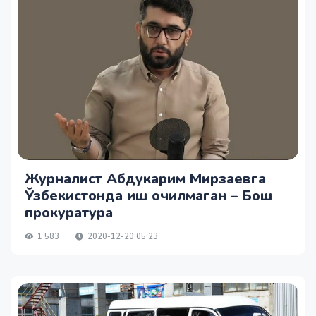
Журналист Абдукарим Мирзаевга
Ўзбекистонда иш очилмаган – Бош
прокуратура
1 583
2020-12-20 05:23