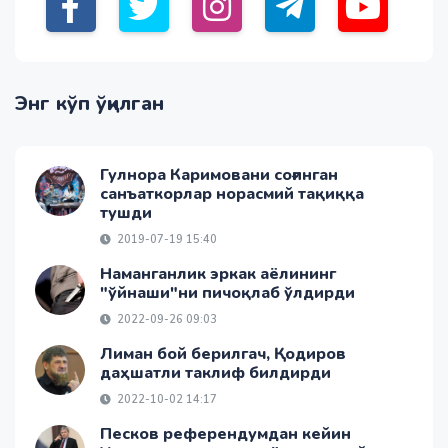
Энг кўп ўқилган
Гулнора Каримовани соғинган
санъаткорлар норасмий тақиққа
тушди
2019-07-19 15:40
Наманганлик эркак аёлининг
"ўйнаши"ни пичоқлаб ўлдирди
2022-09-26 09:03
Лиман бой берилгач, Қодиров
даҳшатли таклиф билдирди
2022-10-02 14:17
Песков референдумдан кейин