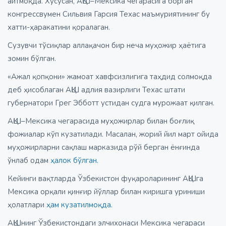
айтмоқда. Хусусан, АҚШ–Мексика чегарасига борган
конгрессвумен Сильвия Гарсия Техас маъмуриятининг бу
хатти-ҳаракатини қоралаган.
Сузувчи тўсиқлар аллақачон бир неча муҳожир ҳаётига
зомин бўлган.
«Ажал қопқони» жамоат хавфсизлигига таҳдид солмоқда
деб ҳисоблаган АҚШ адлия вазирлиги Техас штати
губернатори Грег Эбботт устидан судга мурожаат қилган.
АҚШ–Мексика чегарасида муҳожирлар билан боғлиқ
фожиалар кўп кузатилади. Масалан, жорий йил март ойида
муҳожирларни сақлаш марказида рўй берган ёнғинда
ўнлаб одам
ҳалок бўлган.
Кейинги вақтларда Ўзбекистон фуқароларининг АҚШга
Мексика орқали қинғир йўллар билан киришга уриниши
ҳолатлари
ҳам кузатилмоқда.
АҚШнинг Ўзбекистондаги элчихонаси Мексика чегараси