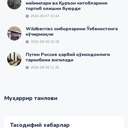
кийимлари ва Қуръон китобларини
тортиб олишни буюрди
2026-08-07 10:44
Wildberries омборларини Ўзбекистонга
кўчирмоқчи
2026-08-06 16:29
Путин Россия ҳарбий қўмондонлиги
таркибини янгилади
2026-08-06 11:26
Муҳаррир танлови
Тасодифий хабарлар