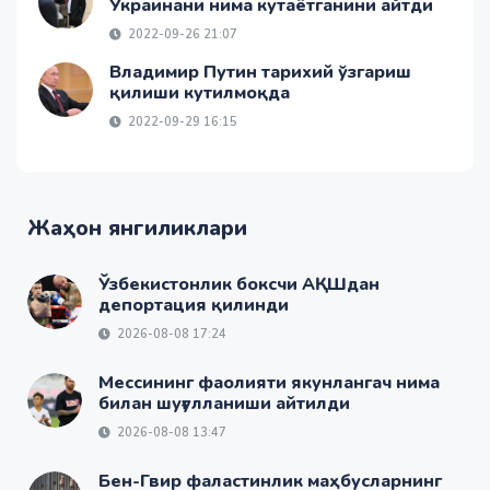
Украинани нима кутаётганини айтди
2022-09-26 21:07
Владимир Путин тарихий ўзгариш
қилиши кутилмоқда
2022-09-29 16:15
Жаҳон янгиликлари
Ўзбекистонлик боксчи АҚШдан
депортация қилинди
2026-08-08 17:24
Мессининг фаолияти якунлангач нима
билан шуғулланиши айтилди
2026-08-08 13:47
Бен-Гвир фаластинлик маҳбусларнинг