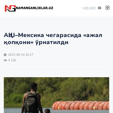
МEНЮ
АҚШ–Мексика чегарасида «ажал
қопқони» ўрнатилди
2023-08-14 16:17
9 226