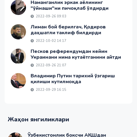
Наманганлик эркак аёлининг
"ўйнаши"ни пичоқлаб ўлдирди
2022-09-26 09:03
Лиман бой берилгач, Қодиров
даҳшатли таклиф билдирди
2022-10-02 14:17
Песков референдумдан кейин
Украинани нима кутаётганини айтди
2022-09-26 21:07
Владимир Путин тарихий ўзгариш
қилиши кутилмоқда
2022-09-29 16:15
Жаҳон янгиликлари
Ўзбекистонлик боксчи АҚШдан