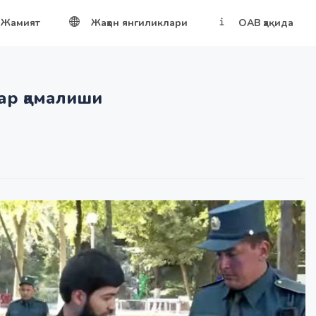
Жамият
Жаҳон янгиликлари
ОАВ ҳақида
ар қамалиши