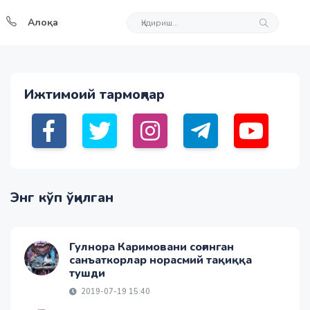
Алоқа
Ижтимоий тармоқлар
Энг кўп ўқилган
Гулнора Каримовани соғинган
санъаткорлар норасмий тақиққа
тушди
2019-07-19 15:40