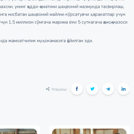
ахсни, унинг қадди-қоматини шаҳвоний мазмунда тасвирлаш,
 унга нисбатан шаҳвоний майлни кўрсатувчи ҳаракатлар учун
ун 1,5 миллион сўмгача жарима ёки 5 суткагача қамоқ жазоси
рида жамоатчилик муҳокамасига қўйилган эди.
Улашиш: