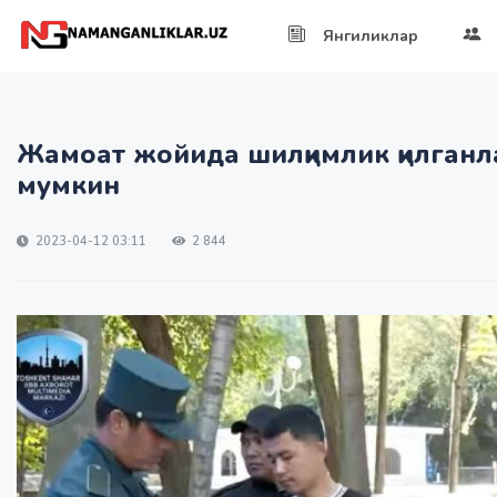
Янгиликлар
Жамоат жойида шилқимлик қилганл
мумкин
2023-04-12 03:11
2 844