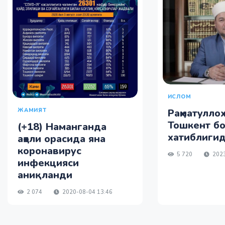
ИСЛОМ
ЖАМИЯТ
Раҳматуллоҳ
Тошкент б
(+18) Наманганда
хатиблигид
аҳоли орасида яна
коронавирус
5 720
2023
инфекцияси
аниқланди
2 074
2020-08-04 13:46