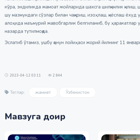
кўра, эндиликда жамоат жойларида шахсга шилқимлик қилиш, ш
шу мазмундаги сўзлар билан чақириш, изоҳлаш, қиёслаш ёхуд
алоҳида маъмурий жавобгарлик белгиланиб, бу ҳаракатлар уч
назарда тутилмоқда.
Эслатиб ўтамиз
, ушбу қонун лойиҳаси жорий йилнинг 11 янва
2023-04-12 03:11
2 844
жамият
Ўзбекистон
Теглар:
Мавзуга доир