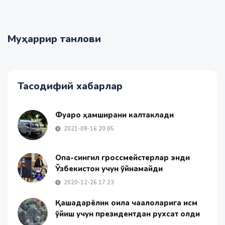
Муҳаррир танлови
Тасодифий хабарлар
Фуқаро ҳамширани калтаклади
2021-09-16 20:05
Опа-сингил гроссмейстерлар энди
Ўзбекистон учун ўйнамайди
2020-12-26 17:23
Қашқадарёлик оила чақалоқларига исм
қўйиш учун президентдан рухсат олди