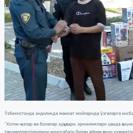
Ўзбекистонда эндиликда жамоат жойларида ўзгаларга нисбат
“Хотин-қизлар ва болалар ҳуқуқлари, эркинликлари ҳамда қон
такомиллаштирилиши муносабати билан айрим қонун ҳужжатлар