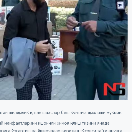
ан шилқимлик қилган шахслар беш кунгача қамалиши мукмин.
уний манфаатларини ишончли ҳимоя қилиш тизими янада
ига ўзгартиш ва қўшимчалар киритиш тўғрисида”ги қонунга