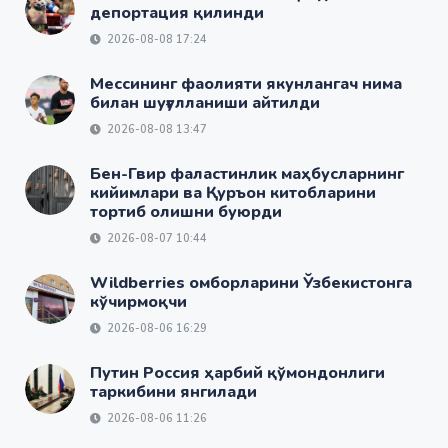
депортация қилинди
2026-08-08 17:24
Мессининг фаолияти якунлангач нима
билан шуғулланиши айтилди
2026-08-08 13:47
Бен-Гвир фаластинлик маҳбусларнинг
кийимлари ва Қуръон китобларини
тортиб олишни буюрди
2026-08-07 10:44
Wildberries омборларини Ўзбекистонга
кўчирмоқчи
2026-08-06 16:29
Путин Россия ҳарбий қўмондонлиги
таркибини янгилади
2026-08-06 11:26