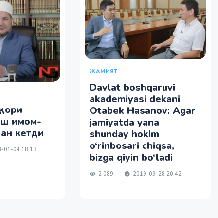
ЖАМИЯТ
Davlat boshqaruvi
akademiyasi dekani
 қори
Otabek Hasanov: Agar
ош имом-
jamiyatda yana
ан кетди
shunday hokim
o‘rinbosari chiqsa,
-01-04 18:13
bizga qiyin bo‘ladi
2 089
2019-09-28 20:42