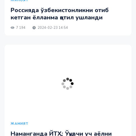
ЖИНОЯТ
Россияда ўзбекистонликни отиб
кетган ёлланма қотил ушланди
7 194
2024-02-23 14:54
ЖАМИЯТ
Наманганда ЙТҲ: Ўқувчи уч аёлни