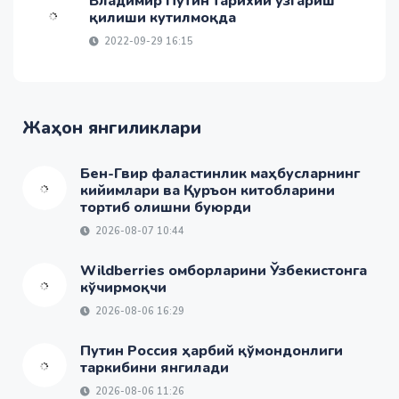
Владимир Путин тарихий ўзгариш
қилиши кутилмоқда
2022-09-29 16:15
Жаҳон янгиликлари
Бен-Гвир фаластинлик маҳбусларнинг
кийимлари ва Қуръон китобларини
тортиб олишни буюрди
2026-08-07 10:44
Wildberries омборларини Ўзбекистонга
кўчирмоқчи
2026-08-06 16:29
Путин Россия ҳарбий қўмондонлиги
таркибини янгилади
2026-08-06 11:26