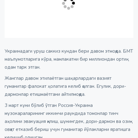
Украинадаги уруш саккиз кундан бери давом этмоқда. БМТ
маълумотларига кўра, мамлакатни бир миллиондан ортиқ
одам тарк этган.
Жанглар давом этилаётган шаҳарлардаги вазият
гуманитар фалокат ҳолатига келиб қолган. Егулик, дори-
дармонлар етишмаётгани айтилмоқда.
3 март куни бўлиб ўтган Россия-Украина
музокараларининг иккинчи раундида томонлар тинч
аҳолини эвакуация қилиш, шунингдек, дори-дармон ва озиқ-
овқат етказиб бериш учун гуманитар йўлакларни яратишга
келишиб олишган.