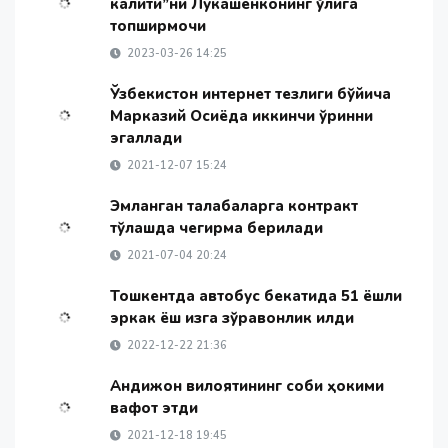
калити”ни Лукашенконинг қўлига
топширмоқчи
2023-03-26 14:25
Ўзбекистон интернет тезлиги бўйича
Марказий Осиёда иккинчи ўринни
эгаллади
2021-12-07 15:24
Эмланган талабаларга контракт
тўлашда чегирма берилади
2021-07-04 20:24
Тошкентда автобус бекатида 51 ёшли
эркак ёш қизга зўравонлик қилди
2022-12-22 21:36
Андижон вилоятининг собиқ ҳокими
вафот этди
2021-12-18 19:45