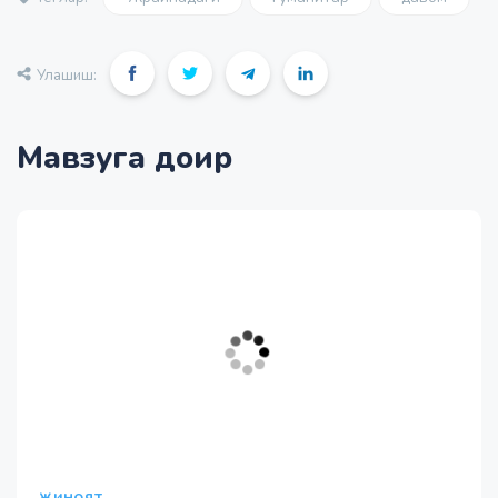
Улашиш:
Мавзуга доир