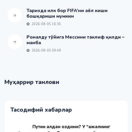
Тарихда илк бор FIFA’ни аёл киши
бошқариши мумкин
2026-08-05 16:35
Роналду тўйига Мессини таклиф қилди –
манба
2026-08-05 09:49
Муҳаррир танлови
Тасодифий хабарлар
Путин ақлдан оздими? У “ажалнинг