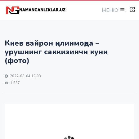
МEНЮ
Киев вайрон қилинмоқда –
урушнинг саккизинчи куни
(фото)
2022-03-04 16:03
1 537