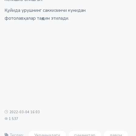
Қуйида урушнинг саккизинчи кунидан
фотолавҳалар тақдим этилади
.
2022-03-04 16:03
1 537
Украинадаги
гуманитар
давом
Теглар: