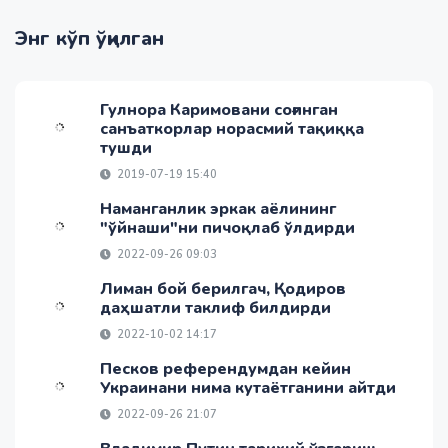
Энг кўп ўқилган
Гулнора Каримовани соғинган
санъаткорлар норасмий тақиққа
тушди
2019-07-19 15:40
Наманганлик эркак аёлининг
"ўйнаши"ни пичоқлаб ўлдирди
2022-09-26 09:03
Лиман бой берилгач, Қодиров
даҳшатли таклиф билдирди
2022-10-02 14:17
Песков референдумдан кейин
Украинани нима кутаётганини айтди
2022-09-26 21:07