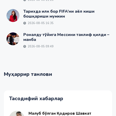
Тарихда илк бор FIFA’ни аёл киши
бошқариши мумкин
2026-08-05 16:35
Роналду тўйига Мессини таклиф қилди –
манба
2026-08-05 09:49
Муҳаррир танлови
Тасодифий хабарлар
Мағлуб бўлган Қодиров Шавкат