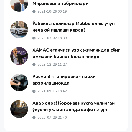
Мирзиёевни табриклади
2021-10-26 00:19
Ўзбекистонликлар Malibu олиш учун
неча ой ишлаши керак?
2023-03-02 18:39
ҲАМАС етакчиси узоқ жимликдан сўнг
оммавий баёнот билан чиқди
2023-12-29 11:27
Расман! «Тонировка» нархи
арзонлашмоқда
2021-09-15 18:42
Ана холос! Коронавирусга чалинган
ўқувчи ухлаётганида вафот этди
2020-07-29 21:40