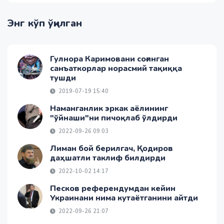
Энг кўп ўқилган
Гулнора Каримовани соғинган
санъаткорлар норасмий тақиққа
тушди
2019-07-19 15:40
Наманганлик эркак аёлининг
"ўйнаши"ни пичоқлаб ўлдирди
2022-09-26 09:03
Лиман бой берилгач, Қодиров
даҳшатли таклиф билдирди
2022-10-02 14:17
Песков референдумдан кейин
Украинани нима кутаётганини айтди
2022-09-26 21:07