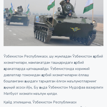
Ўзбекистон Республикаси, шу жумладан Ўзбекистон ҳарбий
хизматчилари, мамлакатдан ташқаридаги ҳарбий
ҳаракатларда қатнашмайди. Ўзбекистонда хорижий
давлатлар томонидан ҳарбий хизматчиларни ёллаш
бошлангани ҳақидаги тарқалган ёлғон маълумотларнинг
ҳақиқий асоси йўқ. Бу ҳақда Ўзбекистон Мудофаа вазирлиги
Матбуот хизмати маълум қилди.
Қайд этилишича, Ўзбекистон Республикаси