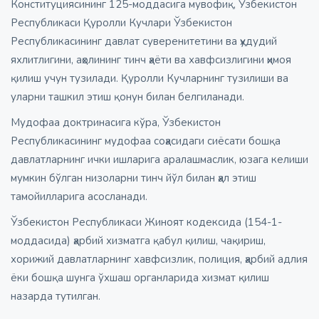
Конституциясининг 125-моддасига мувофиқ, Ўзбекистон
Республикаси Қуролли Кучлари Ўзбекистон
Республикасининг давлат суверенитетини ва ҳудудий
яхлитлигини, аҳолининг тинч ҳаёти ва хавфсизлигини ҳимоя
қилиш учун тузилади. Қуролли Кучларнинг тузилиши ва
уларни ташкил этиш қонун билан белгиланади.
Мудофаа доктринасига кўра, Ўзбекистон
Республикасининг мудофаа соҳасидаги сиёсати бошқа
давлатларнинг ички ишларига аралашмаслик, юзага келиши
мумкин бўлган низоларни тинч йўл билан ҳал этиш
тамойилларига асосланади.
Ўзбекистон Республикаси Жиноят кодексида (154-1-
моддасида) ҳарбий хизматга қабул қилиш, чақириш,
хорижий давлатларнинг хавфсизлик, полиция, ҳарбий адлия
ёки бошқа шунга ўхшаш органларида хизмат қилиш
назарда тутилган.