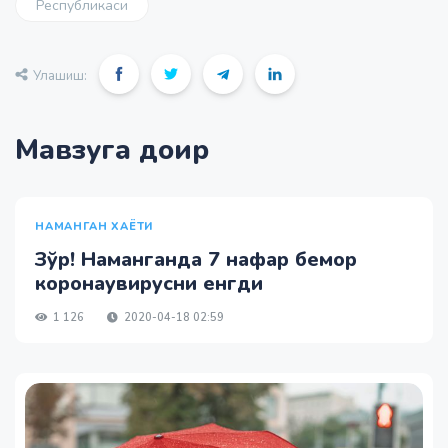
Республикаси
Улашиш:
Мавзуга доир
НАМАНГАН ХАЁТИ
Зўр! Наманганда 7 нафар бемор
коронаувирусни енгди
1 126
2020-04-18 02:59