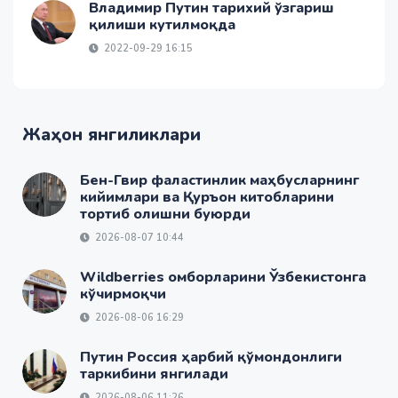
Владимир Путин тарихий ўзгариш
қилиши кутилмоқда
2022-09-29 16:15
Жаҳон янгиликлари
Бен-Гвир фаластинлик маҳбусларнинг
кийимлари ва Қуръон китобларини
тортиб олишни буюрди
2026-08-07 10:44
Wildberries омборларини Ўзбекистонга
кўчирмоқчи
2026-08-06 16:29
Путин Россия ҳарбий қўмондонлиги
таркибини янгилади
2026-08-06 11:26