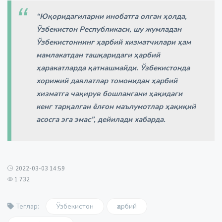
“Юқоридагиларни инобатга олган ҳолда,
Ўзбекистон Республикаси, шу жумладан
Ўзбекистоннинг ҳарбий хизматчилари ҳам
мамлакатдан ташқаридаги ҳарбий
ҳаракатларда қатнашмайди. Ўзбекистонда
хорижий давлатлар томонидан ҳарбий
хизматга чақирув бошлангани ҳақидаги
кенг тарқалган ёлғон маълумотлар ҳақиқий
асосга эга эмас”, дейилади хабарда.
2022-03-03 14:59
1 732
Ўзбекистон
ҳарбий
Теглар: