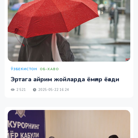
ЎЗБЕКИСТОН
ОБ-ХАВО
Эртага айрим жойларда ёмғир ёғади
2 521
2025-05-22 16:24