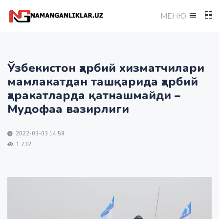
МEНЮ
Ўзбекистон ҳарбий хизматчилари
мамлакатдан ташқарида ҳарбий
ҳаракатларда қатнашмайди –
Мудофаа вазирлиги
2022-03-03 14:59
1 732