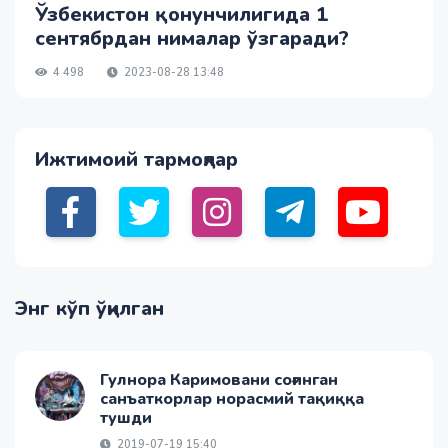
Ўзбекистон қонунчилигида 1
сентябрдан нималар ўзгаради?
4 498
2023-08-28 13:48
Ижтимоий тармоқлар
Энг кўп ўқилган
Гулнора Каримовани соғинган
санъаткорлар норасмий тақиққа
тушди
2019-07-19 15:40