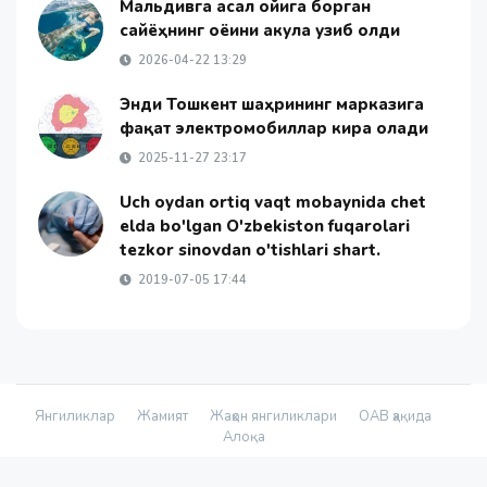
Мальдивга асал ойига борган
сайёҳнинг оёғини акула узиб олди
2026-04-22 13:29
Энди Тошкент шаҳрининг марказига
фақат электромобиллар кира олади
2025-11-27 23:17
Uch oydan ortiq vaqt mobaynida chet
elda bo'lgan O'zbekiston fuqarolari
tezkor sinovdan o'tishlari shart.
2019-07-05 17:44
Янгиликлар
Жамият
Жаҳон янгиликлари
ОАВ ҳақида
Алоқа
© 2026 - «Namanganliklar Group» Х/К |
Developed by