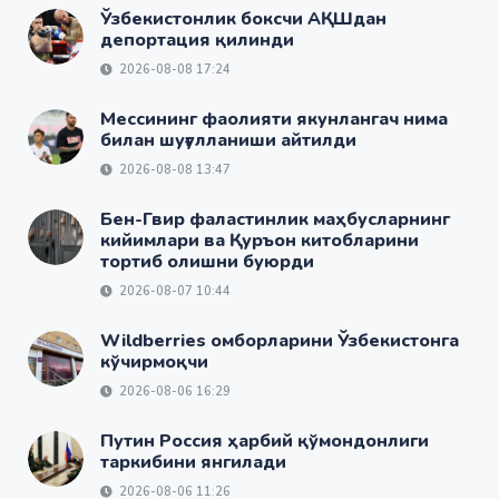
Ўзбекистонлик боксчи АҚШдан
депортация қилинди
2026-08-08 17:24
Мессининг фаолияти якунлангач нима
билан шуғулланиши айтилди
2026-08-08 13:47
Бен-Гвир фаластинлик маҳбусларнинг
кийимлари ва Қуръон китобларини
тортиб олишни буюрди
2026-08-07 10:44
Wildberries омборларини Ўзбекистонга
кўчирмоқчи
2026-08-06 16:29
Путин Россия ҳарбий қўмондонлиги
таркибини янгилади
2026-08-06 11:26