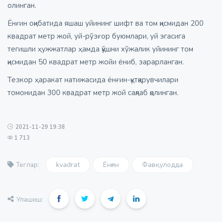
олинган.
Ёнғин оқибатида яшаш уйининг шифт ва том қисмидан 200
квадрат метр жой, уй-рўзғор буюмлари, уй эгасига
тегишли ҳужжатлар ҳамда қўшни хўжалик уйининг том
қисмидан 50 квадрат метр жойи ёниб, зарарланган.
Тезкор ҳаракат натижасида ёнғин-қутқарувчилари
томонидан 300 квадрат метр жой сақлаб қолинган.
2021-11-29 19:38
1 713
kvadrat
Ёнғин
Фавқулодда
Теглар:
Улашиш: