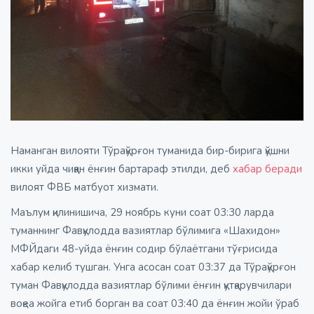
Наманган вилояти Тўрақўрғон туманида бир-бирига қўшни
икки уйда чиққан ёнғин бартараф этилди, деб
хабар беради
вилоят ФВБ матбуот хизмати.
Маълум қилинишича, 29 ноябрь куни соат 03:30 ларда
туманнинг Фавқулодда вазиятлар бўлимига «Шахидон»
МФЙдаги 48-уйда ёнғин содир бўлаётгани тўғрисида
хабар келиб тушган. Унга асосан соат 03:37 да Тўрақўрғон
туман Фавқулодда вазиятлар бўлими ёнғин қутқарувчилари
воқеа жойга етиб борган ва соат 03:40 да ёнғин жойи ўраб