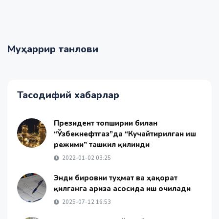
Муҳаррир танлови
Тасодифий хабарлар
Президент топшириғи билан
“Ўзбекнефтгаз”да “Кучайтирилган иш
режими” ташкил қилинди
2022-01-02 03:25
Энди бировни туҳмат ва ҳақорат
қилганга ариза асосида иш очилади
2025-07-12 16:53