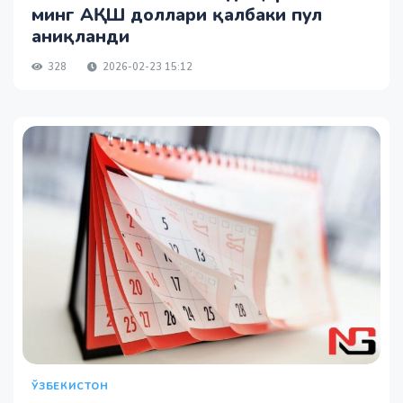
минг АҚШ доллари қалбаки пул
аниқланди
328
2026-02-23 15:12
ЎЗБЕКИСТОН