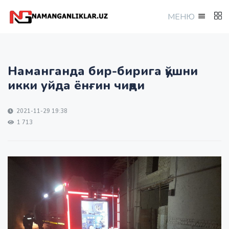
МEНЮ
Наманганда бир-бирига қўшни
икки уйда ёнғин чиқди
2021-11-29 19:38
1 713