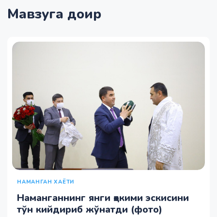
Мавзуга доир
НАМАНГАН ХАЁТИ
Наманганнинг янги ҳокими эскисини
тўн кийдириб жўнатди (фото)