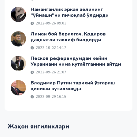
Наманганлик эркак аёлининг
"ўйнаши"ни пичоқлаб ўлдирди
2022-09-26 09:03
Лиман бой берилгач, Қодиров
даҳшатли таклиф билдирди
2022-10-02 14:17
Песков референдумдан кейин
Украинани нима кутаётганини айтди
2022-09-26 21:07
Владимир Путин тарихий ўзгариш
қилиши кутилмоқда
2022-09-29 16:15
Жаҳон янгиликлари