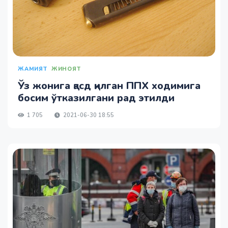
ЖАМИЯТ
ЖИНОЯТ
Ўз жонига қасд қилган ППХ ходимига
босим ўтказилгани рад этилди
1 705
2021-06-30 18:55