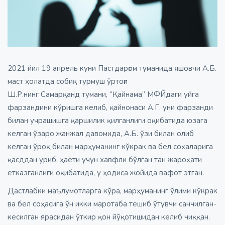
2021 йил 19 апрель куни Пастдарғом туманида яшовчи А.Б.
маст ҳолатда собиқ турмуш ўртоғи
Ш.Р.нинг Самарқанд тумани, “Қайнама” МФЙдаги уйга
фарзандини кўришга келиб, қайнонаси А.Г. уни фарзанди
билан учрашишга қаршилик қилганлиги оқибатида юзага
келган ўзаро жанжал давомида, А.Б. ўзи билан олиб
келган ўроқ билан марҳуманинг кўкрак ва бел соҳаларига
қасддан уриб, ҳаёти учун хавфли бўлган тан жароҳати
етказганлиги оқибатида, у ҳодиса жойида вафот этган.
Дастлабки маълумотларга кўра, марҳуманинг ўлими кўкрак
ва бел соҳасига ўн икки маротаба тешиб ўтувчи санчилган-
кесилган ярасидан ўткир қон йўқотишидан келиб чиққан.