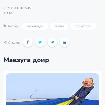
2021-04-20 15:45
1 561
томонидан
билан
прокурори
Теглар:
Улашиш:
Мавзуга доир