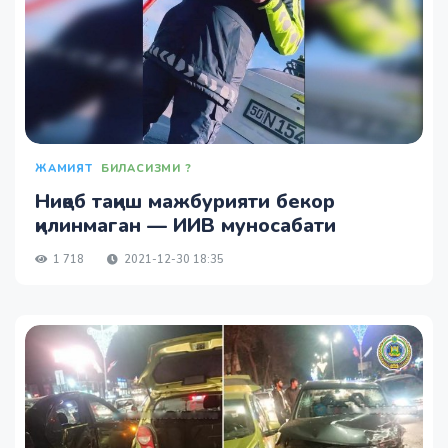
ЖАМИЯТ
БИЛАСИЗМИ ?
Ниқоб тақиш мажбурияти бекор
қилинмаган — ИИВ муносабати
1 718
2021-12-30 18:35