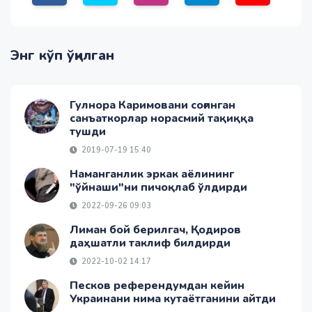
Энг кўп ўқилган
Гулнора Каримовани соғинган
санъаткорлар норасмий тақиққа
тушди
2019-07-19 15:40
Наманганлик эркак аёлининг
"ўйнаши"ни пичоқлаб ўлдирди
2022-09-26 09:03
Лиман бой берилгач, Қодиров
даҳшатли таклиф билдирди
2022-10-02 14:17
Песков референдумдан кейин
Украинани нима кутаётганини айтди