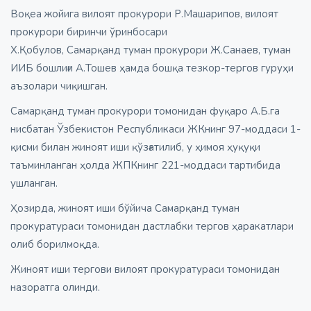
Воқеа жойига вилоят прокурори Р.Машарипов, вилоят
прокурори биринчи ўринбосари
Х.Қобулов, Самарқанд туман прокурори Ж.Санаев, туман
ИИБ бошлиғи А.Тошев ҳамда бошқа тезкор-тергов гуруҳи
аъзолари чиқишган.
Самарқанд туман прокурори томонидан фуқаро А.Б.га
нисбатан Ўзбекистон Республикаси ЖКнинг 97-моддаси 1-
қисми билан жиноят иши қўзғатилиб, у ҳимоя ҳуқуқи
таъминланган ҳолда ЖПКнинг 221-моддаси тартибида
ушланган.
Ҳозирда, жиноят иши бўйича Самарқанд туман
прокуратураси томонидан дастлабки тергов ҳаракатлари
олиб борилмоқда.
Жиноят иши тергови вилоят прокуратураси томонидан
назоратга олинди.