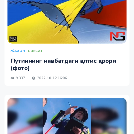
ЖАХОН
СИЁСАТ
Путиннинг навбатдаги қалтис қарори
(фото)
9 337
2022-10-12 16:06