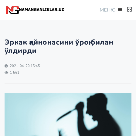
МEНЮ
Эркак қайнонасини ўроқ билан
ўлдирди
2021-04-20 15:45
1 561