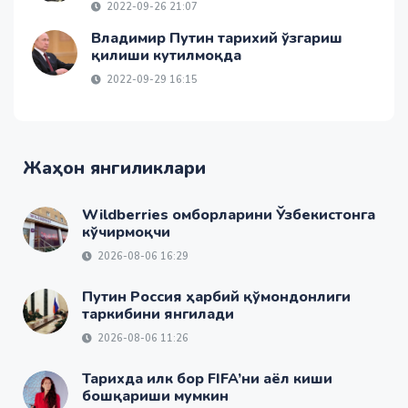
2022-09-26 21:07
Владимир Путин тарихий ўзгариш
қилиши кутилмоқда
2022-09-29 16:15
Жаҳон янгиликлари
Wildberries омборларини Ўзбекистонга
кўчирмоқчи
2026-08-06 16:29
Путин Россия ҳарбий қўмондонлиги
таркибини янгилади
2026-08-06 11:26
Тарихда илк бор FIFA’ни аёл киши
бошқариши мумкин