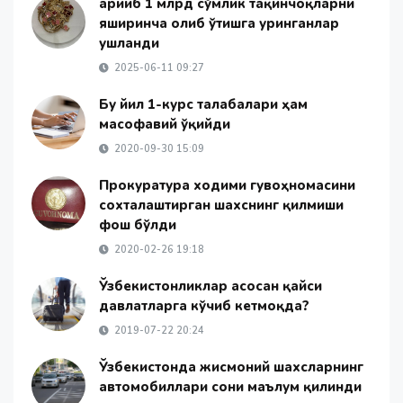
Қарийб 1 млрд сўмлик тақинчоқларни
яширинча олиб ўтишга уринганлар
ушланди
2025-06-11 09:27
Бу йил 1-курс талабалари ҳам
масофавий ўқийди
2020-09-30 15:09
Прокуратура ходими гувоҳномасини
сохталаштирган шахснинг қилмиши
фош бўлди
2020-02-26 19:18
Ўзбекистонликлар асосан қайси
давлатларга кўчиб кетмоқда?
2019-07-22 20:24
Ўзбекистонда жисмоний шахсларнинг
автомобиллари сони маълум қилинди