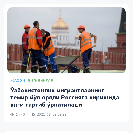
ЖАХОН
ЯНГИЛИКЛАР
Ўзбекистонлик мигрантларнинг
темир йўл орқали Россияга киришида
янги тартиб ўрнатилади
1 440
2021-09-15 15:58