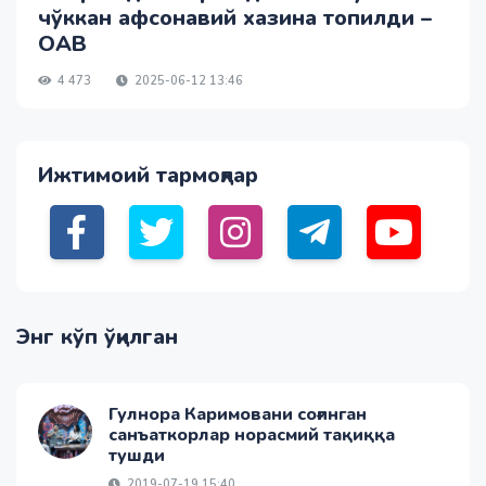
чўккан афсонавий хазина топилди –
ОАВ
4 473
2025-06-12 13:46
Ижтимоий тармоқлар
Энг кўп ўқилган
Гулнора Каримовани соғинган
санъаткорлар норасмий тақиққа
тушди
2019-07-19 15:40