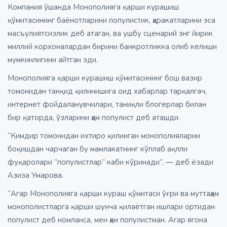
Компания ўшанда Монополияга қарши курашиш
қўмитасининг баёнотларини популистик, ҳаракатларини эса
масъулиятсизлик деб атаган, ва ушбу сценарий энг йирик
миллий корхоналардан бирини банкротликка олиб келиши
мумкинлигини айтган эди.
Монополияга қарши курашиш қўмитасининг бош вазир
томонидан танқид қилинишига оид хабарлар тарқалгач,
интернет фойдаланувчилари, таниқли блогерлар билан
бир қаторда, ўзларини ҳам популист деб аташди.
“Кимдир томонидан ихтиро қилинган монополияларни
боқишдан чарчаган бу мамлакатнинг кўплаб ақлли
фуқаролари “популистлар” каби кўринади”, — деб ёзади
Азиза Умарова.
“Агар Монополияга қарши кураш қўмитаси ўғри ва муттаҳам
монополистларга қарши шунча қилаётган ишлари ортидан
популист деб номланса, мен ҳам популистман. Агар ягона