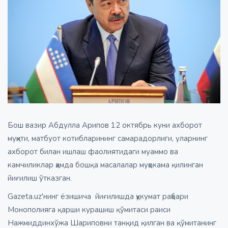
Бош вазир Абдулла Арипов 12 октябрь куни ахборот
муҳити, матбуот котибларининг самарадорлиги, уларнинг
ахборот билан ишлаш фаолиятидаги муаммо ва
камчиликлар ҳамда бошқа масалалар муҳокама қилинган
йиғилиш ўтказган.
Gazeta.uz'нинг ёзишича йиғилишда ҳукумат раҳбари
Монополияга қарши курашиш қўмитаси раиси
Нажмиддинхўжа Шариповни танқид қилган ва қўмитанинг