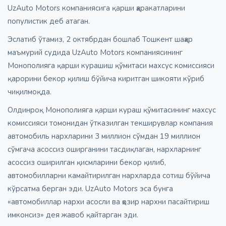
UzAuto Motors компаниясига қарши ҳаракатларини
популистик деб атаган.
Эслатиб ўтамиз, 2 октябрдан бошлаб Тошкент шаҳар
маъмурий судида UzAuto Motors компаниясининг
Монополияга қарши курашиш қўмитаси махсус комиссияси
қарорини бекор қилиш бўйича киритган шикояти кўриб
чиқилмоқда.
Олдинроқ Монополияга қарши кураш қўмитасининг махсус
комиссияси томонидан ўтказилган текширувлар компания
автомобиль нархларини 3 миллион сўмдан 19 миллион
сўмгача асоссиз оширганини тасдиқлаган, нархларнинг
асоссиз оширилган қисмларини бекор қилиб,
автомобилларни камайтирилган нархларда сотиш бўйича
кўрсатма берган эди. UzAuto Motors эса бунга
«автомобиллар нархи асосли ва ҳозир нархни пасайтириш
имконсиз» дея жавоб қайтарган эди.