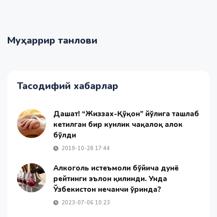
Муҳаррир танлови
Тасодифий хабарлар
Даҳшат! “Жиззах-Қўқон” йўлига ташлаб
кетилган бир кунлик чақалоқ ҳалок
бўлди
2019-10-28 17:44
Алкоголь истеъмоли бўйича дунё
рейтинги эълон қилинди. Унда
Ўзбекистон нечанчи ўринда?
2023-07-06 10:23