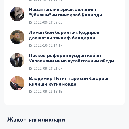
Наманганлик эркак аёлининг
"ўйнаши"ни пичоқлаб ўлдирди
2022-09-26 09:03
Лиман бой берилгач, Қодиров
даҳшатли таклиф билдирди
2022-10-02 14:17
Песков референдумдан кейин
Украинани нима кутаётганини айтди
2022-09-26 21:07
Владимир Путин тарихий ўзгариш
қилиши кутилмоқда
2022-09-29 16:15
Жаҳон янгиликлари