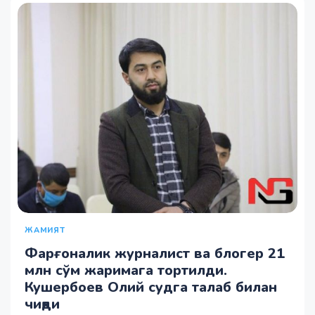
ЖАМИЯТ
Фарғоналик журналист ва блогер 21
млн сўм жаримага тортилди.
Кушербоев Олий судга талаб билан
чиқди