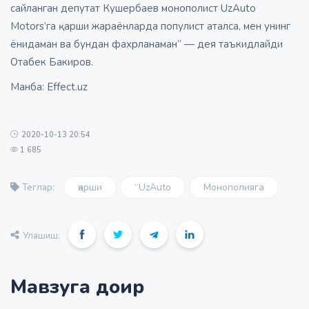
сайланган депутат Кушербаев монополист UzAuto
Motors’га қарши жараёнларда популист аталса, мен унинг
ёнидаман ва бундан фахрланаман” — дея таъкидлайди
Отабек Бакиров.
Манба: Effect.uz
2020-10-13 20:54
1 685
қарши
“UzAuto
Монополияга
Теглар:
Улашиш:
Мавзуга доир