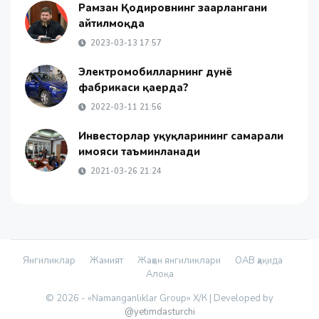
Рамзан Қодировнинг заҳарлангани
айтилмоқда
2023-03-13 17:57
Электромобилларнинг дунё
фабрикаси қаерда?
2022-03-11 21:56
Инвесторлар ҳуқуқларининг самарали
ҳимояси таъминланади
2021-03-26 21:24
Янгиликлар
Жамият
Жаҳон янгиликлари
ОАВ ҳақида
Алоқа
© 2026 - «Namanganliklar Group» Х/К |
Developed by
@yetimdasturchi