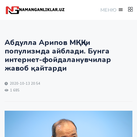
МEНЮ
Абдулла Арипов МҚКҚни
популизмда айблади. Бунга
интернет-фойдаланувчилар
жавоб қайтарди
2020-10-13 20:54
1 685