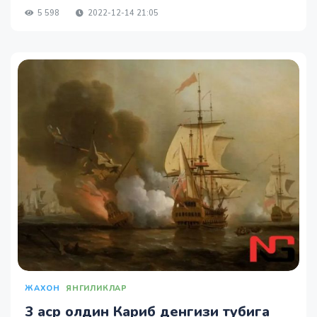
5 598
2022-12-14 21:05
ЖАХОН
ЯНГИЛИКЛАР
3 аср олдин Кариб денгизи тубига