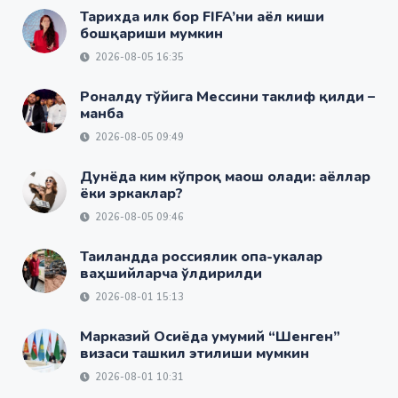
Тарихда илк бор FIFA’ни аёл киши
бошқариши мумкин
2026-08-05 16:35
Роналду тўйига Мессини таклиф қилди –
манба
2026-08-05 09:49
Дунёда ким кўпроқ маош олади: аёллар
ёки эркаклар?
2026-08-05 09:46
Таиландда россиялик опа-укалар
ваҳшийларча ўлдирилди
2026-08-01 15:13
Марказий Осиёда умумий “Шенген”
визаси ташкил этилиши мумкин
2026-08-01 10:31