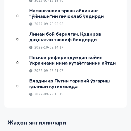
2019-07-19 15:40
Наманганлик эркак аёлининг
"ўйнаши"ни пичоқлаб ўлдирди
2022-09-26 09:03
Лиман бой берилгач, Қодиров
даҳшатли таклиф билдирди
2022-10-02 14:17
Песков референдумдан кейин
Украинани нима кутаётганини айтди
2022-09-26 21:07
Владимир Путин тарихий ўзгариш
қилиши кутилмоқда
2022-09-29 16:15
Жаҳон янгиликлари