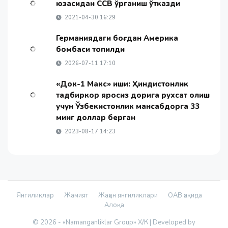
юзасидан ССВ ўрганиш ўтказди
2021-04-30 16:29
Германиядаги боғдан Америка
бомбаси топилди
2026-07-11 17:10
«Док-1 Макс» иши: Ҳиндистонлик
тадбиркор яроқсиз дорига рухсат олиш
учун Ўзбекистонлик мансабдорга 33
минг доллар берган
2023-08-17 14:23
Янгиликлар
Жамият
Жаҳон янгиликлари
ОАВ ҳақида
Алоқа
© 2026 - «Namanganliklar Group» Х/К |
Developed by