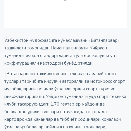
Ўзбекистон мудофаасига кўмаклашувчи «Ватанпарвар»
ташкилоти томонидан Наманган вилояти, Учқўрғон
туманида жаҳон стандартларига тўла мос келувчи уч
конфигурацияли картодром бунёд этилди.
«Ватанпарвар» ташкилотининг техник ва амалий спорт
турлари таркибига кирувчи авторалли ва мотокросс спорт
мусобақаларини тизимли ўтказиш орқали спорт туризми
ривожлантирилади. Учқўрғон туманидаги ўқув спорт техника
клуби тасарруфидаги 1,70 гектар ер майдонида
бошланган қурилиш ишлари натижасида тез орада
картодромда ҳакамлар ва тиббиёт ходимлари хоналари,
ўғил ва қиз болалар кийиниш ва ювиниш хоналари,