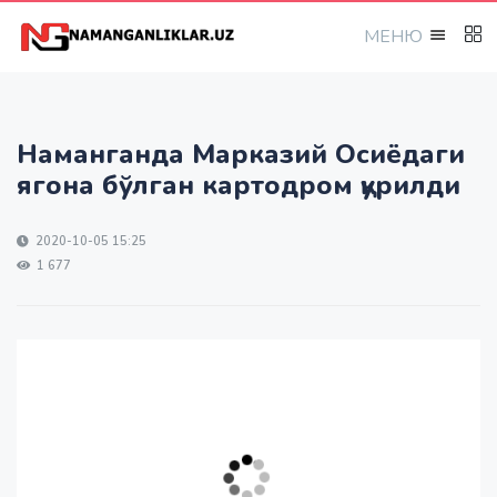
МEНЮ
Наманганда Марказий Осиёдаги
ягона бўлган картодром қурилди
2020-10-05 15:25
1 677