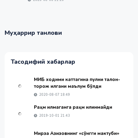
Муҳаррир танлови
Тасодифий хабарлар
МИБ ходими каттагина пулни талон-
торож қилгани маълум бўлди
2020-08-07 18:49
Раҳм қилмаганга раҳм қилинмайди
2019-10-01 21:43
Мирза Азизовнинг «сўнгги мактуби»