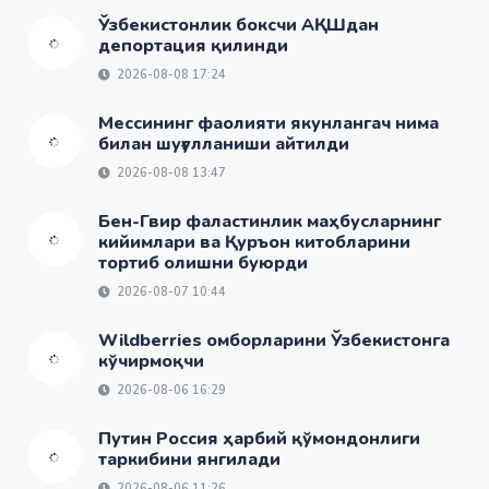
Ўзбекистонлик боксчи АҚШдан
депортация қилинди
2026-08-08 17:24
Мессининг фаолияти якунлангач нима
билан шуғулланиши айтилди
2026-08-08 13:47
Бен-Гвир фаластинлик маҳбусларнинг
кийимлари ва Қуръон китобларини
тортиб олишни буюрди
2026-08-07 10:44
Wildberries омборларини Ўзбекистонга
кўчирмоқчи
2026-08-06 16:29
Путин Россия ҳарбий қўмондонлиги
таркибини янгилади
2026-08-06 11:26