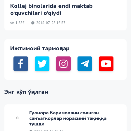
Kollej binolarida endi maktab
o‘quvchilari o‘qiydi
1 836
2019-07-23 16:57
Ижтимоий тармоқлар
Энг кўп ўқилган
Гулнора Каримовани соғинган
санъаткорлар норасмий тақиққа
тушди