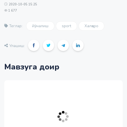
2020-10-05 15:25
1 677
йўналиш
sport
Халқаро
Теглар:
Улашиш:
Мавзуга доир