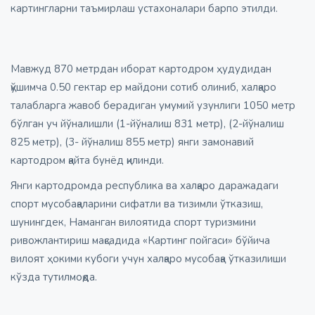
картингларни таъмирлаш устахоналари барпо этилди.
Мавжуд 870 метрдан иборат картодром ҳудудидан
қўшимча 0.50 гектар ер майдони сотиб олиниб, халқаро
талабларга жавоб берадиган умумий узунлиги 1050 метр
бўлган уч йўналишли (1-йўналиш 831 метр), (2-йўналиш
825 метр), (3- йўналиш 855 метр) янги замонавий
картодром қайта бунёд қилинди.
Янги картодромда республика ва халқаро даражадаги
спорт мусобақаларини сифатли ва тизимли ўтказиш,
шунингдек, Наманган вилоятида спорт туризмини
ривожлантириш мақсадида «Картинг пойгаси» бўйича
вилоят ҳокими кубоги учун халқаро мусобақа ўтказилиши
кўзда тутилмоқда.