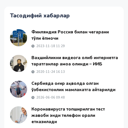
Тасодифий хабарлар
Финляндия Россия билан чегарани
тўлиқ ёпмоқчи
2023-11-18 11:29
Ваҳшийликни видеога олиб интернетга
тарқатганлар қамоққа олинди – ИИБ
2020-11-24 16:13
Сербияда оғир аҳволда қолган
ўзбекистонлик мамлакатга қайтарилди
2026-06-06 09:48
Коронавирусга топширилган тест
жавоби энди телефон орқали
етказилади