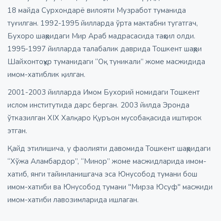
18 майда Сурхондарё вилояти Музработ туманида
туғилган. 1992-1995 йилларда ўрта мактабни тугатгач,
Бухоро шаҳридаги Мир Араб мадрасасида таҳсил олди.
1995-1997 йилларда талабалик даврида Тошкент шаҳри
Шайхонтоҳур туманидаги “Оқ туникали” жоме масжидида
имом-хатиблик қилган.
2001-2003 йилларда Имом Бухорий номидаги Тошкент
ислом институтида дарс берган. 2003 йилда Эронда
ўтказилган XIX Халқаро Қуръон мусобақасида иштирок
этган.
Қайд этилишича, у фаолияти давомида Тошкент шаҳридаги
“Хўжа Аламбардор”, “Минор” жоме масжидларида имом-
хатиб, янги тайинланишгача эса Юнусобод тумани бош
имом-хатиби ва Юнусобод тумани "Мирза Юсуф" масжиди
имом-хатиби лавозимларида ишлаган.