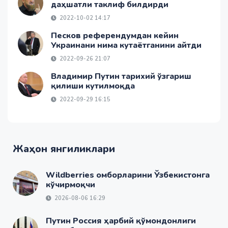
даҳшатли таклиф билдирди
2022-10-02 14:17
Песков референдумдан кейин
Украинани нима кутаётганини айтди
2022-09-26 21:07
Владимир Путин тарихий ўзгариш
қилиши кутилмоқда
2022-09-29 16:15
Жаҳон янгиликлари
Wildberries омборларини Ўзбекистонга
кўчирмоқчи
2026-08-06 16:29
Путин Россия ҳарбий қўмондонлиги