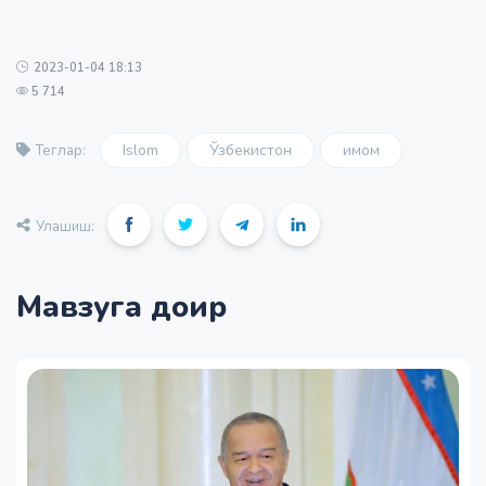
2023-01-04 18:13
5 714
Islom
Ўзбекистон
имом
Теглар:
Улашиш:
Мавзуга доир