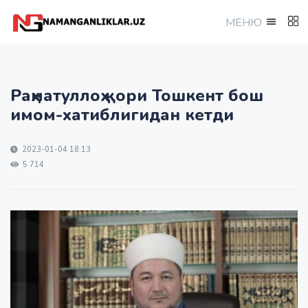
МEНЮ
Раҳматуллоҳ қори Тошкент бош
имом-хатиблигидан кетди
2023-01-04 18:13
5 714