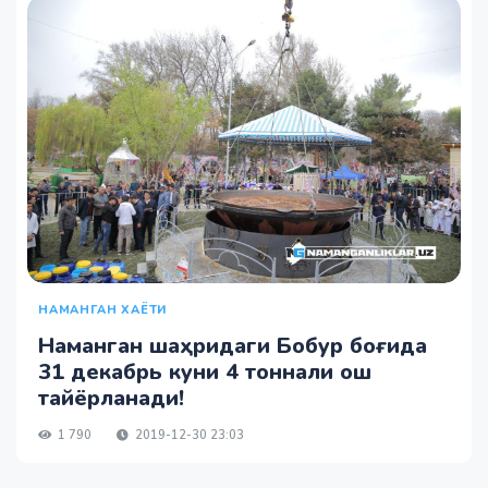
НАМАНГАН ХАЁТИ
Наманган шаҳридаги Бобур боғида
31 декабрь куни 4 тоннали ош
тайёрланади!
1 790
2019-12-30 23:03