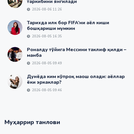
таркибини янгилади
2026-08-06 11:26
Тарихда илк бор FIFA’ни аёл киши
бошқариши мумкин
2026-08-05 16:35
Роналду тўйига Мессини таклиф қилди –
манба
2026-08-05 09:49
Дунёда ким кўпроқ маош олади: аёллар
ёки эркаклар?
2026-08-05 09:46
Муҳаррир танлови