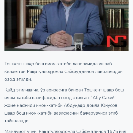
Тошкент шаҳар бош имом-хатиби лавозимида ишлаб
келаётган Раҳматуллоҳ домла Сайфуддинов лавозимидан
озод этилди.
Қайд этилишича, ўз аризасига биноан Тошкент шаҳар бош
имом-хатиби вазифасидан озод этилган. “Абу Сахий”
жоме масжиди имом-хатиби Абдуқаҳҳор домла Юнусов
шаҳар бош имом-хатиби вазифасини бажарувчиси этиб
тайинланди.
Маълумот учун, Раҳматуллоҳ домла Сайфуддинов 1975 йил