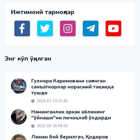
Ижтимоий тармоқлар
Энг кўп ўқилган
Гулнора Каримовани соғинган
санъаткорлар норасмий тақиққа
тушди
2019-07-19 15:40
Наманганлик эркак аёлининг
"ўйнаши"ни пичоқлаб ўлдирди
2022-09-26 09:03
Лиман бой берилгач, Қодиров