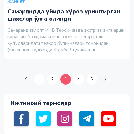
ЖАМИЯТ
Самарқандда уйида хўроз уриштирган
шахслар қўлга олинди
Самарқанд вилоят ИИБ Тероризм ва экстримизмга қарши
курашиш бошқармасининг тоғли ва чегарадош
ҳудудларидаги тезкор бўлинмалари томонидан
ўтказилган тадбирда Жомбой туманининг…...
1
2
3
4
5
Ижтимоий тармоқлар