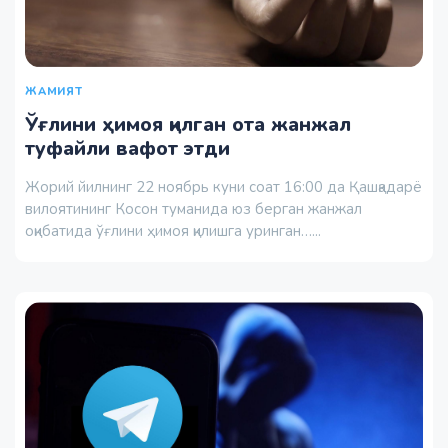
ЖАМИЯТ
Ўғлини ҳимоя қилган ота жанжал
туфайли вафот этди
Жорий йилнинг 22 ноябрь куни соат 16:00 да Қашқадарё
вилоятининг Косон туманида юз берган жанжал
оқибатида ўғлини ҳимоя қилишга уринган…...