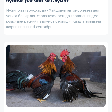
бўйича расмий маълумот
Ижтимоий тармоқларда «Ҳайдовчи автомобилини аёл
устига бошқарди» сарлавҳаси остида тарқалган видео
юзасидан расмий маълумот берилди. Қайд этилишича,
жорий йилнинг 4 сентябрь…...