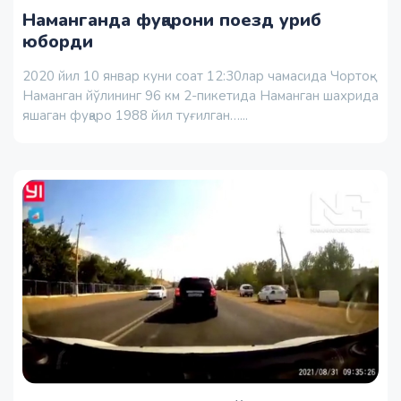
Наманганда фуқарони поезд уриб
юборди
2020 йил 10 январ куни соат 12:30лар чамасида Чортоқ-
Наманган йўлининг 96 км 2-пикетида Наманган шахрида
яшаган фуқаро 1988 йил туғилган…...