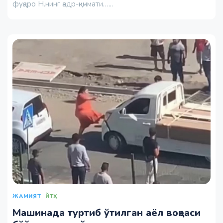
фуқаро Н.нинг қадр-қиммати…...
ЖАМИЯТ
ЙТҲ
Машинада туртиб ўтилган аёл воқеаси