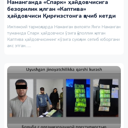
Наманганда «Спарк» ҳайдовчисига
безорилик қилган «Каптива»
ҳайдовчиси Қирғизстонга қочиб кетди
Ижтимоий тармоқларда Наманган вилояти Янги Наманган
туманида Спарк ҳайдовчиси ўзига қўполлик қилган
Каптива ҳайдовчисининг кўзига суюқлик сепиб юборгани
акс этган…...