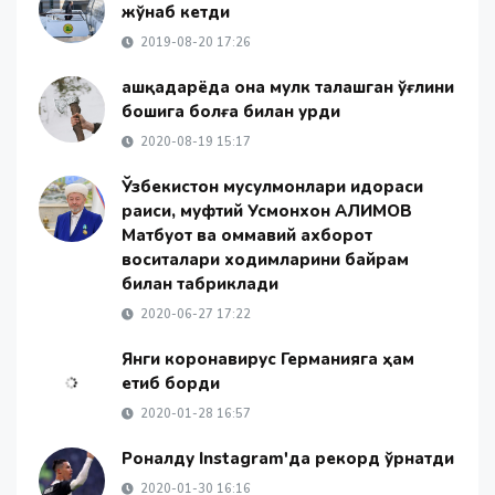
жўнаб кетди
2019-08-20 17:26
Қашқадарёда она мулк талашган ўғлини
бошига болға билан урди
2020-08-19 15:17
Ўзбекистон мусулмонлари идораси
раиси, муфтий Усмонхон АЛИМОВ
Матбуот ва оммавий ахборот
воситалари ходимларини байрам
билан табриклади
2020-06-27 17:22
Янги коронавирус Германияга ҳам
етиб борди
2020-01-28 16:57
Роналду Instagram'да рекорд ўрнатди
2020-01-30 16:16