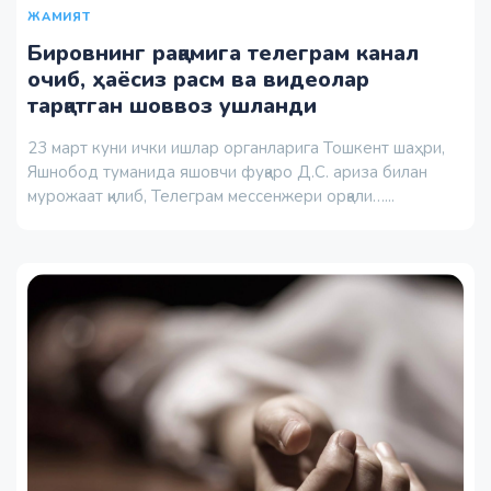
ЖАМИЯТ
Бировнинг рақамига телеграм канал
очиб, ҳаёсиз расм ва видеолар
тарқатган шоввоз ушланди
23 март куни ички ишлар органларига Тошкент шаҳри,
Яшнобод туманида яшовчи фуқаро Д.С. ариза билан
мурожаат қилиб, Телеграм мессенжери орқали…...