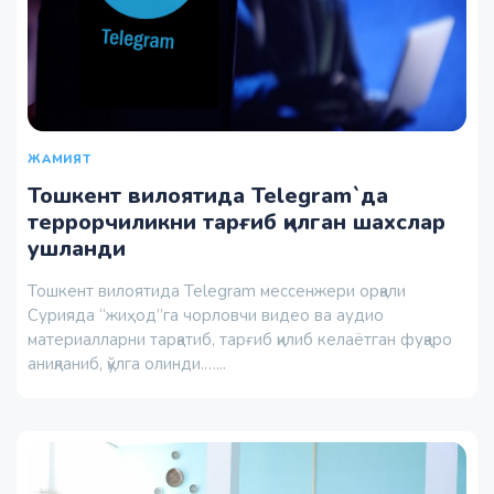
ЖАМИЯТ
Тошкент вилоятида Telegram`да
террорчиликни тарғиб қилган шахслар
ушланди
Тошкент вилоятида Telegram мессенжери орқали
Сурияда “жиҳод”га чорловчи видео ва аудио
материалларни тарқатиб, тарғиб қилиб келаётган фуқаро
аниқланиб, қўлга олинди.…...