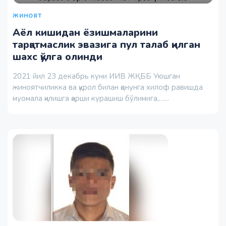
ЖИНОЯТ
Аёл кишидан ёзишмаларини
тарқатмаслик эвазига пул талаб қилган
шахс қўлга олинди
2021 йил 23 декабрь куни ИИВ ЖҚББ Уюшган
жиноятчиликка ва қурол билан қонунга хилоф равишда
муомала қилишга қарши курашиш бўлимига,…...