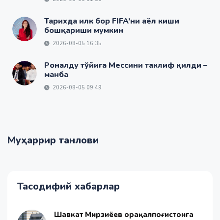
Тарихда илк бор FIFA’ни аёл киши
бошқариши мумкин
2026-08-05 16:35
Роналду тўйига Мессини таклиф қилди –
манба
2026-08-05 09:49
Муҳаррир танлови
Тасодифий хабарлар
Шавкат Мирзиёев Қорақалпоғистонга