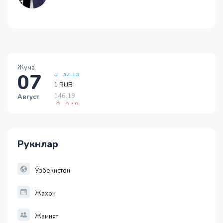
Жума
07
1 RUB
146.19
Август
-0.18
1 USD
11915.64
28.92
Рукнлар
1 EUR
13749.46
32.19
Ўзбекистон
Жахон
Жамият