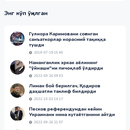
Энг кўп ўқилган
Гулнора Каримовани соғинган
санъаткорлар норасмий тақиққа
тушди
2019-07-19 15:40
Наманганлик эркак аёлининг
"ўйнаши"ни пичоқлаб ўлдирди
2022-09-26 09:03
Лиман бой берилгач, Қодиров
даҳшатли таклиф билдирди
2022-10-02 14:17
Песков референдумдан кейин
Украинани нима кутаётганини айтди
2022-09-26 21:07