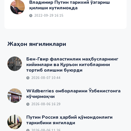
Владимир Путин тарихий ўзгариш
қилиши кутилмоқда
2022-09-29 16:15
Жаҳон янгиликлари
Бен-Гвир фаластинлик маҳбусларнинг
кийимлари ва Қуръон китобларини
тортиб олишни буюрди
2026-08-07 10:44
Wildberries омборларини Ўзбекистонга
кўчирмоқчи
2026-08-06 16:29
Путин Россия ҳарбий қўмондонлиги
таркибини янгилади
2026-08-06 11:26