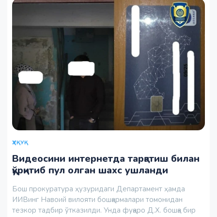
ҲУҚУҚ
Видеосини интернетда тарқатиш билан
қўрқитиб пул олган шахс ушланди
Бош прокуратура ҳузуридаги Департамент ҳамда
ИИВинг Навоий вилояти бошқармалари томонидан
тезкор тадбир ўтказилди. Унда фуқаро Д.Х. бошқа бир