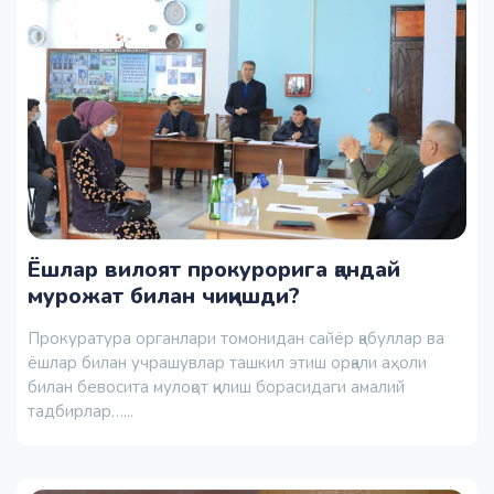
Ёшлар вилоят прокурорига қандай
мурожат билан чиқишди?
Прокуратура органлари томонидан сайёр қабуллар ва
ёшлар билан учрашувлар ташкил этиш орқали аҳоли
билан бевосита мулоқот қилиш борасидаги амалий
тадбирлар…...