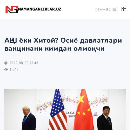
МEНЮ
АҚШ ёки Хитой? Осиё давлатлари
вакцинани кимдан олмоқчи
2020-08-06 19:49
1 546