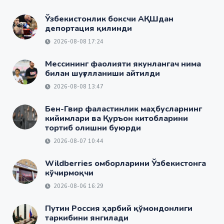
Ўзбекистонлик боксчи АҚШдан
депортация қилинди
2026-08-08 17:24
Мессининг фаолияти якунлангач нима
билан шуғулланиши айтилди
2026-08-08 13:47
Бен-Гвир фаластинлик маҳбусларнинг
кийимлари ва Қуръон китобларини
тортиб олишни буюрди
2026-08-07 10:44
Wildberries омборларини Ўзбекистонга
кўчирмоқчи
2026-08-06 16:29
Путин Россия ҳарбий қўмондонлиги
таркибини янгилади