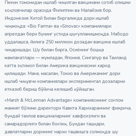
Пекин томонидан ишлаб чиқилган вакцинани сотиб олишни
хоҳловчилар орасида Филиппин ва Малайзия бор.
Индонезия Хитой билан биргаликда дори ишлаб
чиқмоқда: «Bio Farma» ва «Sinovac» компаниялари
апрелдан бери бунинг устида шуғулланишмоқда. Мабодо
уддалашса, йилига 250 миллион дозадан вакцина ишлаб
чиқаришади. Шу билан бирга, Осиёнинг бошқа
мамлакатлари — жумладан, Япония, Сингапур ва Таиланд
катта эҳтимол билан Америка вакцинасини харид
қилишади. Мана, масалан, Токио ва Американинг дори
ишлаб чиқувчи компаниялари экспериментал дозаларни
етказиб бериш бўйича келишиб қўйишган.
«Marsh & McLennan Advantage» компаниясининг соғлом
жамият бўлими директори Кавита Харихараннинг фикрича,
бундай танлов вакциналарнинг хавфсизлиги ва
самарадорлиги билан боғлиқ. Бундан ташқари,
давлатларни дорининг нархи ташвишга солмоқда: шу