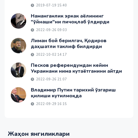
2019-07-19 15:40
Наманганлик эркак аёлининг
"ўйнаши"ни пичоқлаб ўлдирди
2022-09-26 09:03
Лиман бой берилгач, Қодиров
даҳшатли таклиф билдирди
2022-10-02 14:17
Песков референдумдан кейин
Украинани нима кутаётганини айтди
2022-09-26 21:07
Владимир Путин тарихий ўзгариш
қилиши кутилмоқда
2022-09-29 16:15
Жаҳон янгиликлари