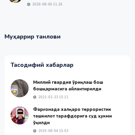
2026-08-06 11:26
Муҳаррир танлови
Тасодифий хабарлар
Миллий гвардия Қўриқлаш бош
бошқармасига айлантирилди
2021-02-23 15:11
Фарғонада халқаро террористик
ташкилот тарафдорига суд ҳукми
ўқилди
2025-08-04 15:03