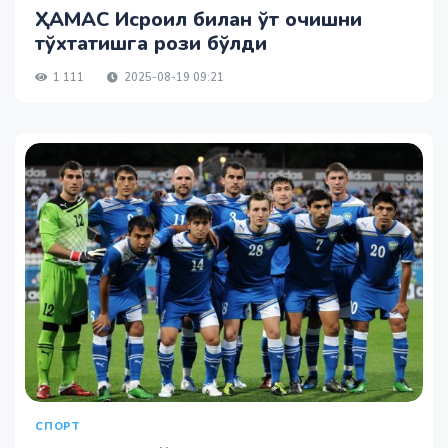
ҲАМАС Исроил билан ўт очишни
тўхтатишга рози бўлди
1 111
2025-08-19 09:21
СПОРТ