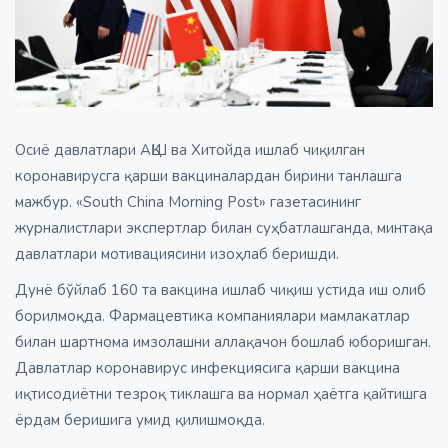
Осиё давлатлари АҚШ ва Хитойда ишлаб чиқилган
коронавирусга қарши вакциналардан бирини танлашга
мажбур. «South China Morning Post» газетасининг
журналистлари экспертлар билан суҳбатлашганда, минтақа
давлатлари мотивациясини изоҳлаб беришди.
Дунё бўйлаб 160 та вакцина ишлаб чиқиш устида иш олиб
борилмоқда. Фармацевтика компаниялари мамлакатлар
билан шартнома имзолашни аллақачон бошлаб юборишган.
Давлатлар коронавирус инфекциясига қарши вакцина
иқтисодиётни тезроқ тиклашга ва нормал ҳаётга қайтишга
ёрдам беришига умид қилишмоқда.