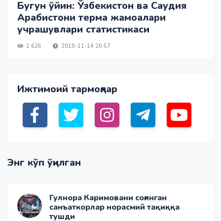
Бугун ўйин: Ўзбекистон ва Саудия
Арабистони терма жамоалари
учрашувлари статистикаси
1 626
2019-11-14 20:57
Ижтимоий тармоқлар
Энг кўп ўқилган
Гулнора Каримовани соғинган
санъаткорлар норасмий тақиққа
тушди