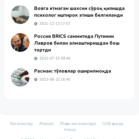
Вояга етмаган шахсни сўроқ қилишда
психолог иштирок этиши белгиланди
2021-12-13 17:57
Россия BRICS саммитида Путинни
Лавров билан алмаштиришдан бош
тортди
2023-07-15 09:46
Расман: тўловлар оширилмоқда
2023-08-22 16:40
Янгиликлар
Жамият
Жаҳон янгиликлари
ОАВ ҳақида
Алоқа