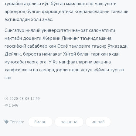
туфайли аҳолиси кўп бўлган мамлакатлар маҳсулоти
арзонроқ бўлган фармацевтика компанияларини танлаши
эҳтимолдан холи эмас.
Сингапур миллий университети жамоат саломатлиги
мактаби доценти Жереми Лимнинг таъкидлашича,
геосиёсий сабаблар ҳам Осиё танловига таъсир ўтказади.
Дейлик, бирорта мамлакат Хитой билан тарихан яхши
муносабатларга эга. У ўз манфаатларини вакцина
хавфсизлиги ва самарадорлигидан устун қўйиши турган
гап.
2020-08-06 19:49
1 546
билан
вакцина
ишлаб
Теглар: