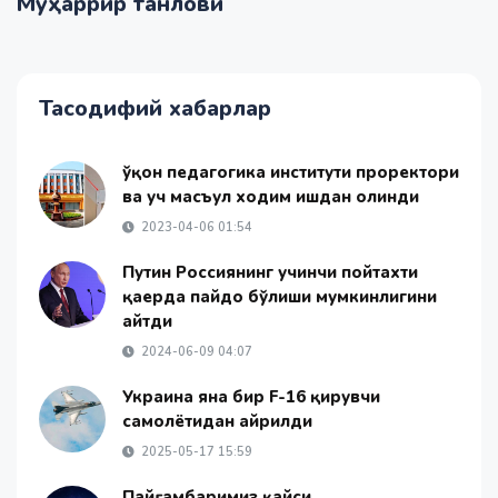
Муҳаррир танлови
Тасодифий хабарлар
Қўқон педагогика институти проректори
ва уч масъул ходим ишдан олинди
2023-04-06 01:54
Путин Россиянинг учинчи пойтахти
қаерда пайдо бўлиши мумкинлигини
айтди
2024-06-09 04:07
Украина яна бир F-16 қирувчи
самолётидан айрилди
2025-05-17 15:59
Пайғамбаримиз қайси