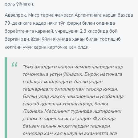
роль ўйнаган.
Аввалроқ, Миср терма жамоаси Аргентинага қарши баҳсда
79-дақиқага қадар икки тўп фарқи билан олдинда
бораётганига қарамай, учрашувни 2:3 ҳисобида бой
берган эди. Ҳасан ўйин якунида ҳакам билан тортишиб
қолгани учун сариқ карточка ҳам олди.
“Биз амалдаги жаҳон чемпионларидан ҳар
томонлама устун ўйнадик. Бироқ натижага
нафақат майдондаги, балки ундан
ташқаридаги омиллар ҳам таъсир қилди.
Балки улар жаҳон чемпионини мусобақада
сақлаб қолишни хоҳлагандир, балки
Лионель Мессининг турнирда иштирокини
давом эттиришни истагандир. Футболда
баъзан техник жиҳатлардан ташқари
омиллар ҳам ҳал қилувчи аҳамиятга эга