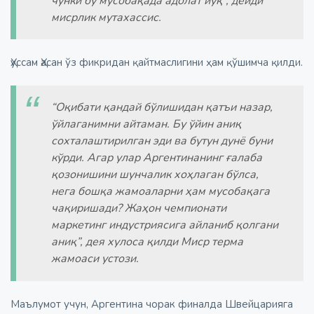
чунки бу мусобақада адолат йўқ”, дейди
мисрлик мутахассис.
Ҳуссам Ҳасан ўз фикридан қайтмаслигини ҳам қўшимча қилди.
“Оқибати қандай бўлишидан қатъи назар,
ўйлаганимни айтаман. Бу ўйин аниқ
сохталаштирилган эди ва бутун дунё буни
кўрди. Агар улар Аргентинанинг ғалаба
қозонишини шунчалик хоҳлаган бўлса,
нега бошқа жамоаларни ҳам мусобақага
чақиришади? Жаҳон чемпионати
маркетинг индустриясига айланиб қолгани
аниқ”, дея хулоса қилди Миср терма
жамоаси устози.
Маълумот учун, Аргентина чорак финалда Швейцарияга