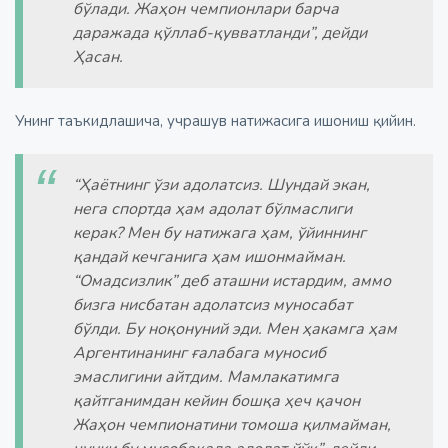
бўлади. Жаҳон чемпионлари барча
даражада қўллаб-қувватланди”, дейди
Ҳасан.
Унинг таъкидлашича, учрашув натижасига ишониш қийин.
“Ҳаётнинг ўзи адолатсиз. Шундай экан,
нега спортда ҳам адолат бўлмаслиги
керак? Мен бу натижага ҳам, ўйиннинг
қандай кечганига ҳам ишонмайман.
“Омадсизлик” деб аташни истардим, аммо
бизга нисбатан адолатсиз муносабат
бўлди. Бу ноқонуний эди. Мен ҳакамга ҳам
Аргентинанинг ғалабага муносиб
эмаслигини айтдим. Мамлакатимга
қайтганимдан кейин бошқа ҳеч қачон
Жаҳон чемпионатини томоша қилмайман,