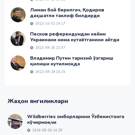
Лиман бой берилгач, Қодиров
даҳшатли таклиф билдирди
2022-10-02 14:17
Песков референдумдан кейин
Украинани нима кутаётганини айтди
2022-09-26 21:07
Владимир Путин тарихий ўзгариш
қилиши кутилмоқда
2022-09-29 16:15
Жаҳон янгиликлари
Wildberries омборларини Ўзбекистонга
кўчирмоқчи
2026-08-06 16:29