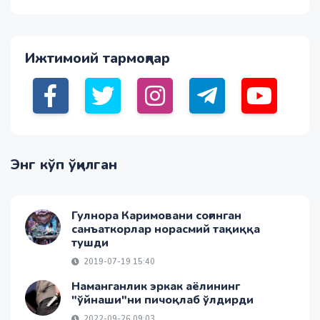
Ижтимоий тармоқлар
Энг кўп ўқилган
Гулнора Каримовани соғинган
санъаткорлар норасмий тақиққа
тушди
2019-07-19 15:40
Наманганлик эркак аёлининг
"ўйнаши"ни пичоқлаб ўлдирди
2022-09-26 09:03