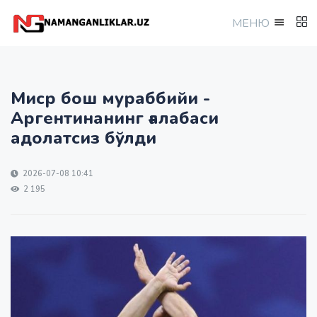
МEНЮ
Миср бош мураббийи -
Аргентинанинг ғалабаси
адолатсиз бўлди
2026-07-08 10:41
2 195