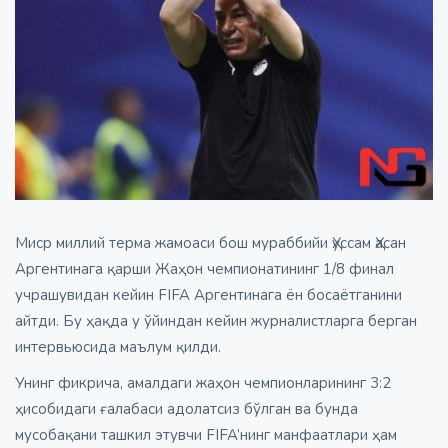
Миср миллий терма жамоаси бош мураббийи Ҳуссам Ҳасан
Аргентинага қарши Жаҳон чемпионатининг 1/8 финал
учрашувидан кейин FIFA Аргентинага ён босаётганини
айтди. Бу ҳақда у ўйиндан кейин журналистларга берган
интервьюсида маълум қилди.
Унинг фикрича, амалдаги жаҳон чемпионларининг 3:2
ҳисобидаги ғалабаси адолатсиз бўлган ва бунда
мусобақани ташкил этувчи FIFA’нинг манфаатлари ҳам