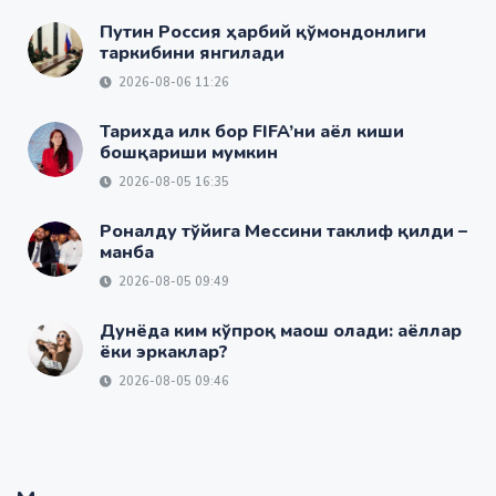
Путин Россия ҳарбий қўмондонлиги
таркибини янгилади
2026-08-06 11:26
Тарихда илк бор FIFA’ни аёл киши
бошқариши мумкин
2026-08-05 16:35
Роналду тўйига Мессини таклиф қилди –
манба
2026-08-05 09:49
Дунёда ким кўпроқ маош олади: аёллар
ёки эркаклар?
2026-08-05 09:46