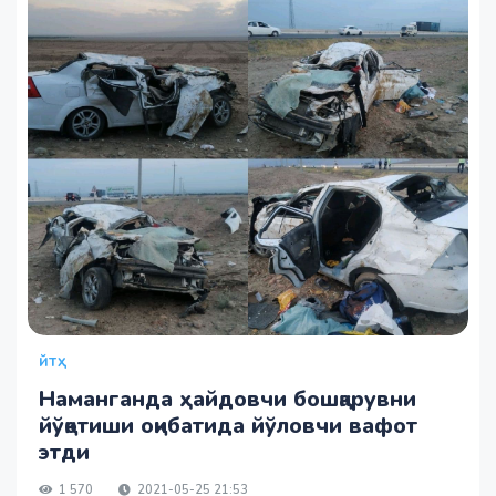
ЙТҲ
Наманганда ҳайдовчи бошқарувни
йўқотиши оқибатида йўловчи вафот
этди
1 570
2021-05-25 21:53