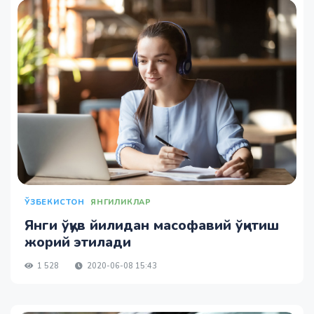
ЎЗБЕКИСТОН
ЯНГИЛИКЛАР
Янги ўқув йилидан масофавий ўқитиш
жорий этилади
1 528
2020-06-08 15:43