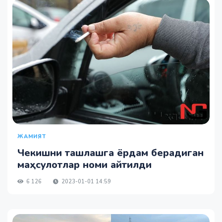
ЖАМИЯТ
Чекишни ташлашга ёрдам берадиган
маҳсулотлар номи айтилди
6 126
2023-01-01 14:59