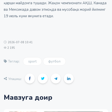
қарши майдонга тушади. Жаҳон чемпионати АҚШ, Канада
ва Мексикада давом этмоқда ва мусобақа жорий йилнинг
19 июль куни якунига етади.
2026-07-08 10:41
2 195
sport
футбол
Теглар:
Улашиш:
Мавзуга доир