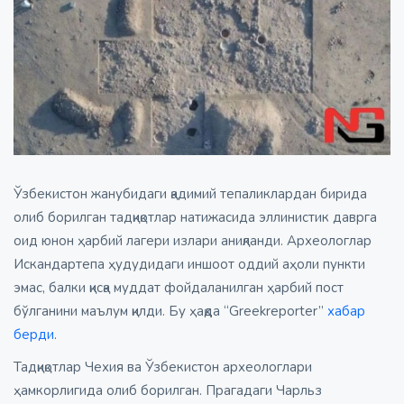
Ўзбекистон жанубидаги қадимий тепаликлардан бирида
олиб борилган тадқиқотлар натижасида эллинистик даврга
оид юнон ҳарбий лагери излари аниқланди. Археологлар
Искандартепа ҳудудидаги иншоот оддий аҳоли пункти
эмас, балки қисқа муддат фойдаланилган ҳарбий пост
бўлганини маълум қилди. Бу ҳақда “Greekreporter”
хабар
берди
.
Тадқиқотлар Чехия ва Ўзбекистон археологлари
ҳамкорлигида олиб борилган. Прагадаги Чарльз