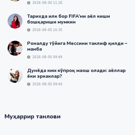
2026-08-06 11:26
Тарихда илк бор FIFA’ни аёл киши
бошқариши мумкин
2026-08-05 16:35
Роналду тўйига Мессини таклиф қилди –
манба
2026-08-05 09:49
Дунёда ким кўпроқ маош олади: аёллар
ёки эркаклар?
2026-08-05 09:46
Муҳаррир танлови