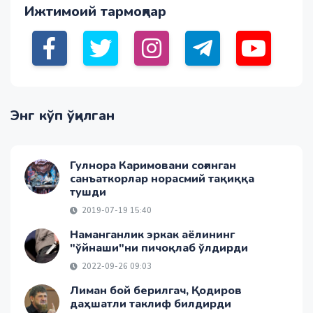
Ижтимоий тармоқлар
Энг кўп ўқилган
Гулнора Каримовани соғинган
санъаткорлар норасмий тақиққа
тушди
2019-07-19 15:40
Наманганлик эркак аёлининг
"ўйнаши"ни пичоқлаб ўлдирди
2022-09-26 09:03
Лиман бой берилгач, Қодиров
даҳшатли таклиф билдирди