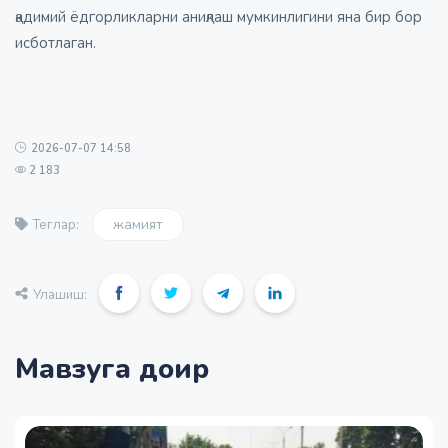
қадимий ёдгорликларни аниқлаш мумкинлигини яна бир бор
исботлаган.
2026-07-07 14:58
2 183
жамият
Теглар:
Улашиш:
Мавзуга доир