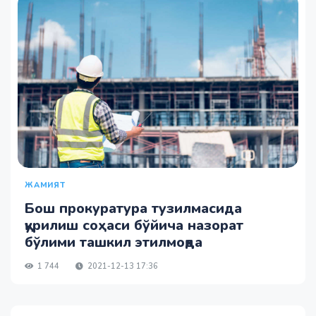
ЖАМИЯТ
Бош прокуратура тузилмасида
қурилиш соҳаси бўйича назорат
бўлими ташкил этилмоқда
1 744
2021-12-13 17:36