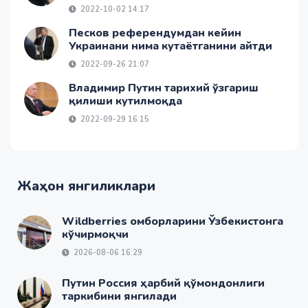
2022-10-02 14:17
Песков референдумдан кейин
Украинани нима кутаётганини айтди
2022-09-26 21:07
Владимир Путин тарихий ўзгариш
қилиши кутилмоқда
2022-09-29 16:15
Жаҳон янгиликлари
Wildberries омборларини Ўзбекистонга
кўчирмоқчи
2026-08-06 16:29
Путин Россия ҳарбий қўмондонлиги
таркибини янгилади