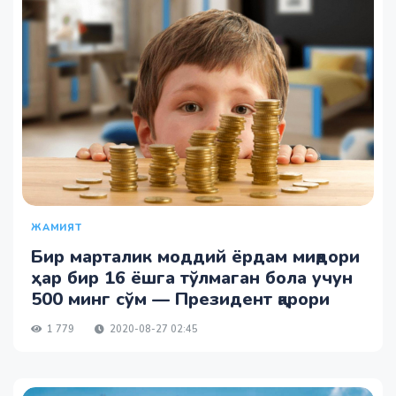
ЖАМИЯТ
Бир марталик моддий ёрдам миқдори
ҳар бир 16 ёшга тўлмаган бола учун
500 минг сўм — Президент қарори
1 779
2020-08-27 02:45