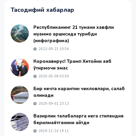
Тасодифий хабарлар
Республиканинг 21 тумани хавфли
муаммо қаршисида турибди
(инфографика)
2023-09-21 10:54
Коронавирус! Трамп Хитойни аяб
ўтирмоқчи эмас
2020-05-08 03:50
Бир нечта карантин чекловлари, сақлаб
қолинади
2020-09-01 23:13
Вазирлик талабаларга нега стипендия
берилмаётганини айтди
2019-11-16 19:11