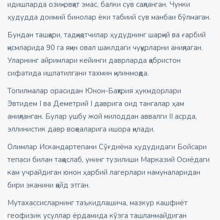
идишларда озиқ-овқат эмас, балки сув сақланган. Чунки
ҳудудда доимий бинолар ёки табиий сув манбаи бўлмаган.
Бундан ташқари, тадқиқотчилар ҳудуднинг шарқий ва ғарбий
қисмларида 90 га яқин овал шаклдаги чуқурларни аниқлаган.
Уларнинг айримлари кейинги даврларда қабристон
сифатида ишлатилгани тахмин қилинмоқда.
Топилмалар орасидан Юнон-Бақтрия ҳукмдорлари
Эвтидем I ва Деметрий I даврига оид тангалар ҳам
аниқланган. Булар ушбу жой милоддан аввалги II асрда,
эллинистик давр воқеаларига ишора қилади.
Олимлар Искандартепани Сўғдиёна ҳудудидаги Бойсари
тепаси билан таққослаб, унинг тузилиши Марказий Осиёдаги
кам учрайдиган юнон ҳарбий лагерлари намуналаридан
бири эканини қайд этган.
Мутахассисларнинг таъкидлашича, мазкур кашфиёт
геофизик усуллар ёрдамида кўзга ташланмайдиган