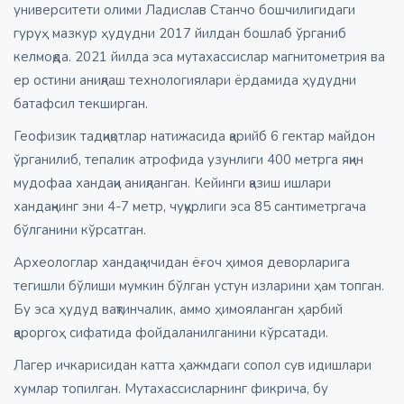
университети олими Ладислав Станчо бошчилигидаги
гуруҳ мазкур ҳудудни 2017 йилдан бошлаб ўрганиб
келмоқда. 2021 йилда эса мутахассислар магнитометрия ва
ер остини аниқлаш технологиялари ёрдамида ҳудудни
батафсил текширган.
Геофизик тадқиқотлар натижасида қарийб 6 гектар майдон
ўрганилиб, тепалик атрофида узунлиги 400 метрга яқин
мудофаа хандақи аниқланган. Кейинги қазиш ишлари
хандақнинг эни 4-7 метр, чуқурлиги эса 85 сантиметргача
бўлганини кўрсатган.
Археологлар хандақ ичидан ёғоч ҳимоя деворларига
тегишли бўлиши мумкин бўлган устун изларини ҳам топган.
Бу эса ҳудуд вақтинчалик, аммо ҳимояланган ҳарбий
қароргоҳ сифатида фойдаланилганини кўрсатади.
Лагер ичкарисидан катта ҳажмдаги сопол сув идишлари
хумлар топилган. Мутахассисларнинг фикрича, бу