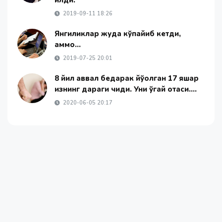
қилди.
2019-09-11 18:26
Янгиликлар жуда кўпайиб кетди,
аммо...
2019-07-25 20:01
8 йил аввал бедарак йўқолган 17 яшар
қизнинг дараги чиқди. Уни ўгай отаси....
2020-06-05 20:17