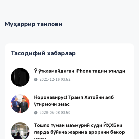
Муҳаррир танлови
Тасодифий хабарлар
Ўқ ўтказмайдиган iPhone тақдим этилди
2021-12-16 03:52
Коронавирус! Трамп Хитойни аяб
ўтирмоқчи эмас
2020-05-08 03:50
Тошлоқ туман маъмурий суди ЙҲХБни
парда бўйича жарима қарорини бекор