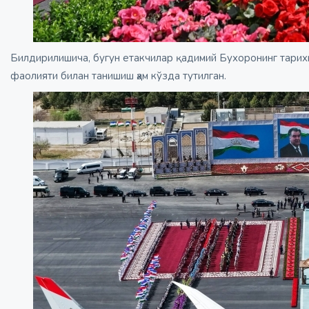
Билдирилишича, бугун етакчилар қадимий Бухоронинг тарих
фаолияти билан танишиш ҳам кўзда тутилган.