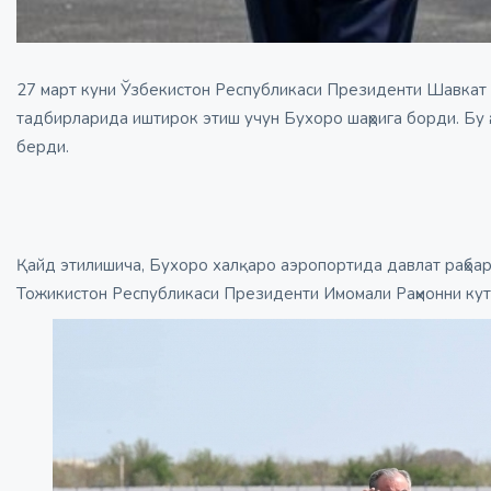
27 март куни Ўзбекистон Республикаси Президенти Шавкат 
тадбирларида иштирок этиш учун Бухоро шаҳрига борди. Бу 
берди.
Қайд этилишича, Бухоро халқаро аэропортида давлат раҳба
Тожикистон Республикаси Президенти Имомали Раҳмонни кут