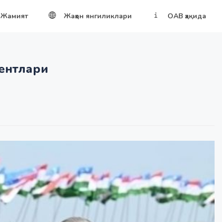
Жамият
Жаҳон янгиликлари
ОАВ ҳақида
ентлари