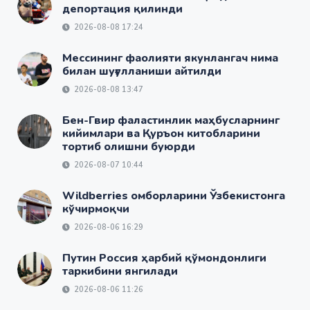
депортация қилинди
2026-08-08 17:24
Мессининг фаолияти якунлангач нима
билан шуғулланиши айтилди
2026-08-08 13:47
Бен-Гвир фаластинлик маҳбусларнинг
кийимлари ва Қуръон китобларини
тортиб олишни буюрди
2026-08-07 10:44
Wildberries омборларини Ўзбекистонга
кўчирмоқчи
2026-08-06 16:29
Путин Россия ҳарбий қўмондонлиги
таркибини янгилади
2026-08-06 11:26