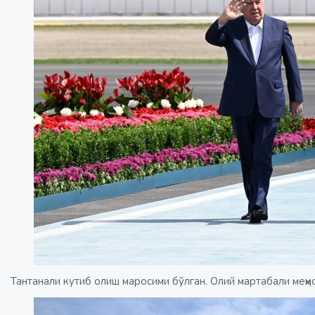
Тантанали кутиб олиш маросими бўлган. Олий мартабали меҳм