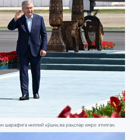
он шарафига миллий қўшиқ ва рақслар ижро этилган.