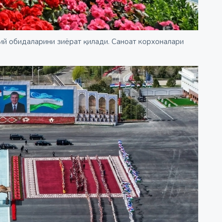
ий обидаларини зиёрат қилади. Саноат корхоналари