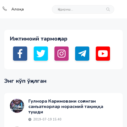
Алоқа
Ижтимоий тармоқлар
Энг кўп ўқилган
Гулнора Каримовани соғинган
санъаткорлар норасмий тақиққа
тушди
2019-07-19 15:40