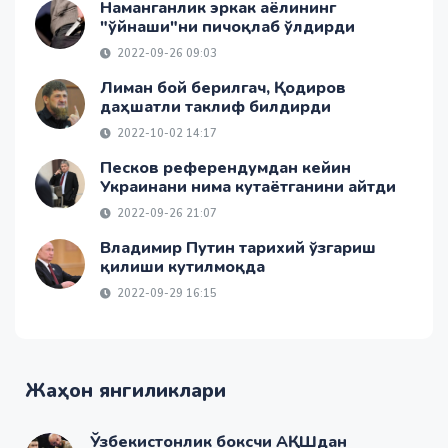
Наманганлик эркак аёлининг
"ўйнаши"ни пичоқлаб ўлдирди
2022-09-26 09:03
Лиман бой берилгач, Қодиров
даҳшатли таклиф билдирди
2022-10-02 14:17
Песков референдумдан кейин
Украинани нима кутаётганини айтди
2022-09-26 21:07
Владимир Путин тарихий ўзгариш
қилиши кутилмоқда
2022-09-29 16:15
Жаҳон янгиликлари
Ўзбекистонлик боксчи АҚШдан