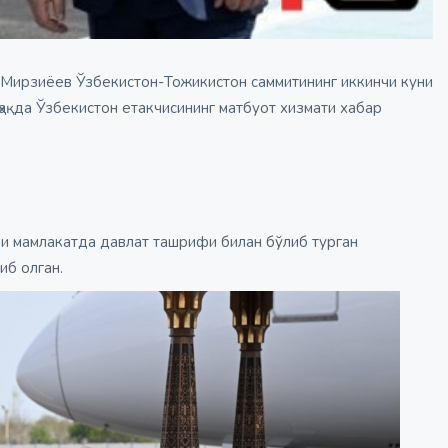
Мирзиёев Ўзбекистон-Тожикистон саммитининг иккинчи куни
ҳақда Ўзбекистон етакчисининг матбуот хизмати хабар
ри мамлакатда давлат ташрифи билан бўлиб турган
иб олган.