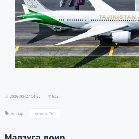
2026-03-27 14:30
505
сиёсат”•
Теглар:
Мавзуга доир