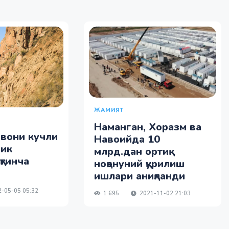
ЖАМИЯТ
Наманган, Хоразм ва
овони кучли
Навоийда 10
лик
млрд.дан ортиқ
қтинча
ноқонуний қурилиш
ишлари аниқланди
-05-05 05:32
1 695
2021-11-02 21:03