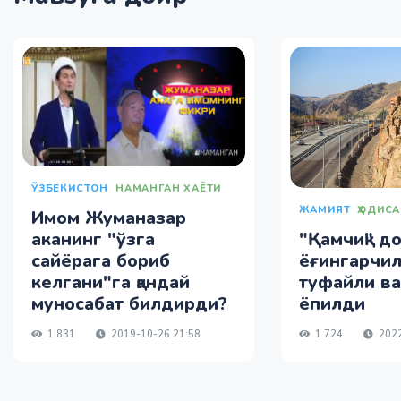
ЎЗБЕКИСТОН
НАМАНГАН ХАЁТИ
ЖАМИЯТ
ҲОДИСА
Имом Жуманазар
аканинг "ўзга
"Қамчиқ" д
сайёрага бориб
ёғингарчи
келгани"га қандай
туфайли ва
муносабат билдирди?
ёпилди
1 831
2019-10-26 21:58
1 724
2022