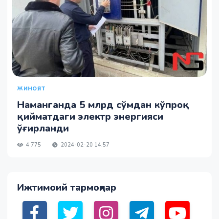
ЖИНОЯТ
Наманганда 5 млрд сўмдан кўпроқ
қийматдаги электр энергияси
ўғирланди
4 775
2024-02-20 14:57
Ижтимоий тармоқлар