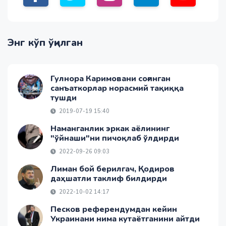
Энг кўп ўқилган
Гулнора Каримовани соғинган
санъаткорлар норасмий тақиққа
тушди
2019-07-19 15:40
Наманганлик эркак аёлининг
"ўйнаши"ни пичоқлаб ўлдирди
2022-09-26 09:03
Лиман бой берилгач, Қодиров
даҳшатли таклиф билдирди
2022-10-02 14:17
Песков референдумдан кейин
Украинани нима кутаётганини айтди