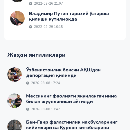
2022-09-26 21:07
Владимир Путин тарихий ўзгариш
қилиши кутилмоқда
2022-09-29 16:15
Жаҳон янгиликлари
Ўзбекистонлик боксчи АҚШдан
депортация қилинди
2026-08-08 17:24
Мессининг фаолияти якунлангач нима
билан шуғулланиши айтилди
2026-08-08 13:47
Бен-Гвир фаластинлик маҳбусларнинг
кийимлари ва Қуръон китобларини