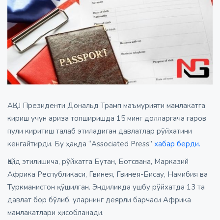
АҚШ Президенти Дональд Трамп маъмурияти мамлакатга
кириш учун ариза топширишда 15 минг долларгача гаров
пули киритиш талаб этиладиган давлатлар рўйхатини
кенгайтирди. Бу ҳақда “Associated Press”
хабар берди.
Қайд этилишича, рўйхатга Бутан, Ботсвана, Марказий
Африка Республикаси, Гвинея, Гвинея-Бисау, Намибия ва
Туркманистон қўшилган. Эндиликда ушбу рўйхатда 13 та
давлат бор бўлиб, уларнинг деярли барчаси Африка
мамлакатлари ҳисобланади.