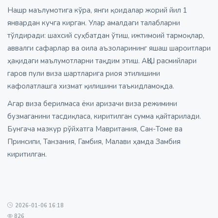
Нашр маълумотига кўра, янги қоидалар жорий йил 1
январдан кучга кирган. Улар амалдаги талабларни
тўлдиради: шахсий суҳбатдан ўтиш, ижтимоий тармоқлар,
аввалги сафарлар ва оила аъзоларининг яшаш шароитлари
ҳақидаги маълумотларни тақдим этиш. АҚШ расмийлари
гаров пули виза шартларига риоя этилишини
кафолатлашга хизмат қилишини таъкидламоқда.
Агар виза берилмаса ёки аризачи виза режимини
бузмаганини тасдиқласа, киритилган сумма қайтарилади.
Бунгача мазкур рўйхатга Мавритания, Сан-Томе ва
Принсипи, Танзания, Гамбия, Малави ҳамда Замбия
киритилган.
2026-01-06 16:18
826