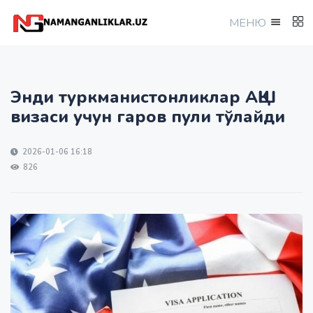
МEНЮ
Энди туркманистонликлар АҚШ
визаси учун гаров пули тўлайди
2026-01-06 16:18
826