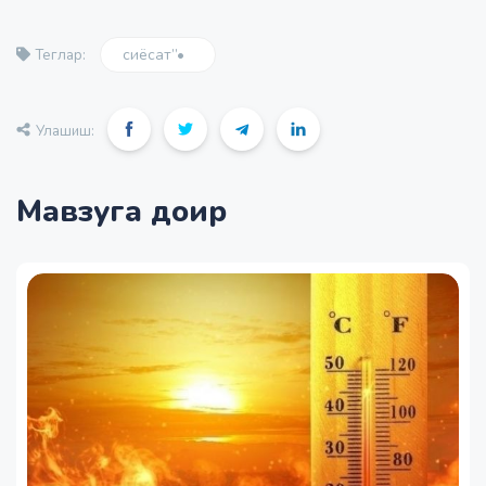
сиёсат”•
Теглар:
Улашиш:
Мавзуга доир