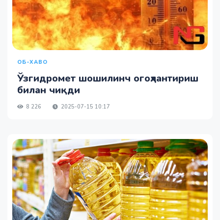
ОБ-ХАВО
Ўзгидромет шошилинч огоҳлантириш
билан чиқди
8 226
2025-07-15 10:17