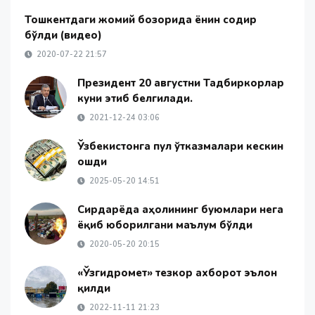
Тошкентдаги жомий бозорида ёнғин содир
бўлди (видео)
2020-07-22 21:57
Президент 20 августни Тадбиркорлар
куни этиб белгилади.
2021-12-24 03:06
Ўзбекистонга пул ўтказмалари кескин
ошди
2025-05-20 14:51
Сирдарёда аҳолининг буюмлари нега
ёқиб юборилгани маълум бўлди
2020-05-20 20:15
«Ўзгидромет» тезкор ахборот эълон
қилди
2022-11-11 21:23