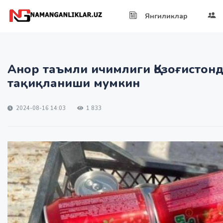
Янгиликлар
Анор таъмли ичимлиги Қозоғистон
тақиқланиши мумкин
2024-08-16 14:03
1 833