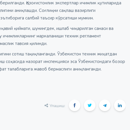
 берилганди. Қозоғистонлик экспертлар ичимлик қутиларида
қлигини аниқлашди. Соғлиқни сақлаш вазирлиги
эътиборига салбий таъсир кўрсатиши мумкин.
қавий қиймати, шунингдек, ишлаб чиқарилган санаси ва
бу ичимликларнинг маркаланиши техник регламент
маслик тавсия қилинди.
игини сотиш тақиқланганди. Ўзбекистон техник жиҳатдан
лиш соҳасида назорат инспекцияси эса Ўзбекистондаги бозор
ифат талабларига жавоб бермаслиги аниқланганди.
Улашиш: