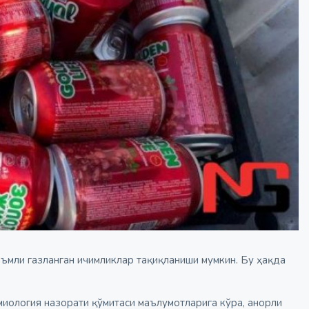
ъмли газланган ичимликлар тақиқланиши мумкин. Бу ҳақда
миология назорати қўмитаси маълумотларига кўра, анорли