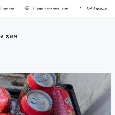
Жамият
Жаҳон янгиликлари
ОАВ ҳақида
да ҳам