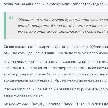
газланган ичимликларнинг мувофиқлиги лабораторияда тек
“Ҳозирда қўмита ҳудудий бўлинмалари чакана с
ишлаб чиқарилган) газланган ичимликларнинг ҳ
ўтказган ҳолда синов харидларини ўтказмоқда”,
Синов хариди натижаларига кўра, агар ичимликда бўёқларни
олиш ва сотишдан олиб ташлаш шаклида тезкор жавоб чора
Шунингдек, жорий йилда маҳсулотларнинг санитария-эпидем
алкоголли, тоник ва алкоголсиз энергетик ичимликлар наму
техник регламентларида белгиланган хавфсизлик кўрсаткич
текширувлари натижаларига кўра қонунбузарликлар аниқлан
Умуман олганда, 2023 йил ва 2024 йилнинг биринчи ярмида Қ
тақиқ жорий этилмаган.
Маълумот учун, “Royal”, “Paradise”, “Mani”, “Pure”, “Golden L