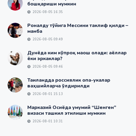
бошқариши мумкин
2026-08-05 16:35
Роналду тўйига Мессини таклиф қилди –
манба
2026-08-05 09:49
Дунёда ким кўпроқ маош олади: аёллар
ёки эркаклар?
2026-08-05 09:46
Таиландда россиялик опа-укалар
ваҳшийларча ўлдирилди
2026-08-01 15:13
Марказий Осиёда умумий “Шенген”
визаси ташкил этилиши мумкин
2026-08-01 10:31