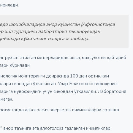
ширилади.
авдо шохобчаларида анор қўшилган (Афғонистонда
ар хил турларини лаборатория текширувидан
 дейилади қўмитанинг нашрга жавобида.
нг рухсат этилган меъёрларидан ошса, маҳсулотни қайтариб
лари кўрилади.
иология мониторинги доирасида 100 дан ортиқ кам
налари синовдан ўтказилган. Улар Божхона иттифоқининг
ларига мувофиқлиги учун синовдан ўтказилди. Лаборатория
маган.
озоғистонда алкоголсиз энергетик ичимликларни сотишга
ife” анор таъмига эга алкоголсиз газланган ичимликлар