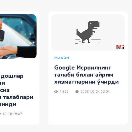
ЖАХОН
Google Исроилнинг
талаби билан айрим
ндошлар
хизматларини ўчирди
ни
сиз
4 522
2023-10-24 12:04
 талаблари
линди
-10-18 19:47