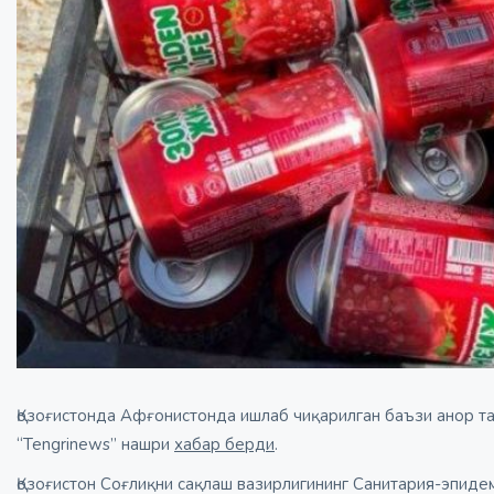
Қозоғистонда Афғонистонда ишлаб чиқарилган баъзи анор та
“Tengrinews” нашри
хабар берди
.
Қозоғистон Соғлиқни сақлаш вазирлигининг Санитария-эпиде