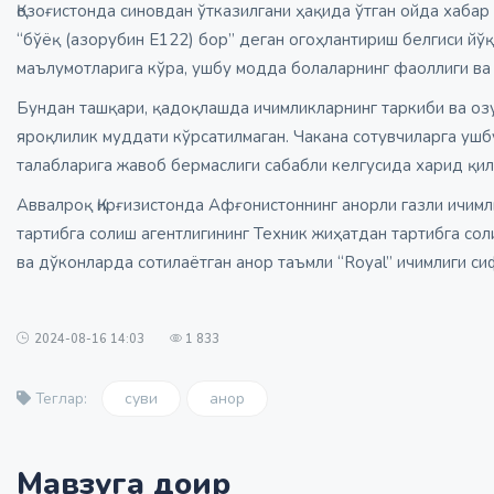
Қозоғистонда синовдан ўтказилгани ҳақида ўтган ойда хабар
“бўёқ (азорубин E122) бор” деган огоҳлантириш белгиси йў
маълумотларига кўра, ушбу модда болаларнинг фаоллиги ва 
Бундан ташқари, қадоқлашда ичимликларнинг таркиби ва озу
яроқлилик муддати кўрсатилмаган. Чакана сотувчиларга уш
талабларига жавоб бермаслиги сабабли келгусида харид қил
Аввалроқ Қирғизистонда Афғонистоннинг анорли газли ичимл
тартибга солиш агентлигининг Техник жиҳатдан тартибга со
ва дўконларда сотилаётган анор таъмли “Royal” ичимлиги с
2024-08-16 14:03
1 833
суви
анор
Теглар:
Мавзуга доир