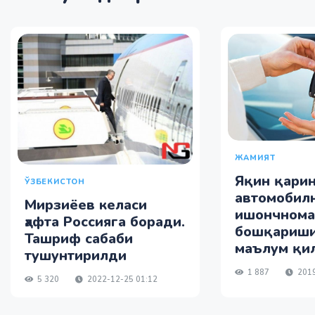
ЖАМИЯТ
Яқин қари
ЎЗБЕКИСТОН
автомобил
Мирзиёев келаси
ишончнома
ҳафта Россияга боради.
бошқариши
Ташриф сабаби
маълум қи
тушунтирилди
1 887
2019
5 320
2022-12-25 01:12