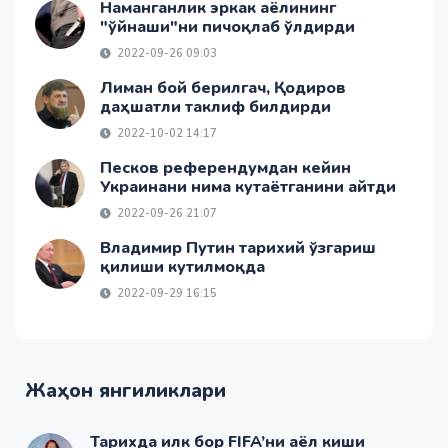
Наманганлик эркак аёлининг
"ўйнаши"ни пичоқлаб ўлдирди
2022-09-26 09:03
Лиман бой берилгач, Қодиров
даҳшатли таклиф билдирди
2022-10-02 14:17
Песков референдумдан кейин
Украинани нима кутаётганини айтди
2022-09-26 21:07
Владимир Путин тарихий ўзгариш
қилиши кутилмоқда
2022-09-29 16:15
Жаҳон янгиликлари
Тарихда илк бор FIFA’ни аёл киши