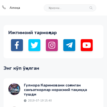
Алоқа
Ижтимоий тармоқлар
Энг кўп ўқилган
Гулнора Каримовани соғинган
санъаткорлар норасмий тақиққа
тушди
2019-07-19 15:40