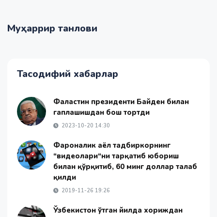
Муҳаррир танлови
Тасодифий хабарлар
Фаластин президенти Байден билан
гаплашишдан бош тортди
2023-10-20 14:30
Фарғоналик аёл тадбиркорнинг
“видеолари“ни тарқатиб юбориш
билан қўрқитиб, 60 минг доллар талаб
қилди
2019-11-26 19:26
Ўзбекистон ўтган йилда хориждан