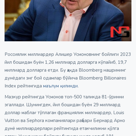
Россиялик миллиардер Алишер Усмоновнинг бойлиги 2023
йил бошидан буён 1,26 миллиард долларга кўпайиб, 19,7
миллиард долларга етди. Бу ҳақда Bloomberg нашрининг
дунёдаги энг бой одамлар бўйича Bloomberg Billionaires
Index рейтингида
маълум қилинди
.
Мазкур рейтингда Усмонов топ-500 таликда 81-ўринни
эгаллади. Шунингдек, йил бошидан буён 29 миллиард
доллар маблағ тўплаган франциялик миллиардер, Louis
Vuitton ва Sephora компаниялари раҳбари Бернард Арно
дунё миллиардерлари рейтингида етакчиликни қўлга