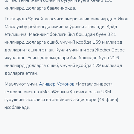
олган. Унинг жами бойлиги бугунги кунга келиб 191
миллиард долларга баҳоланмоқда.
Tesla ҳамда SpaseX асосчиси америкалик миллиардер Илон
Маск ушбу рейтингда иккинчи ўринни эгаллади. Қайд
этилишича, Маскнинг бойлиги йил бошидан буён 32,1
миллиард долларга ошиб, умумий ҳисобда 169 миллиард
долларни ташкил этган. Кучли учликни эса Жефф Безос
якунлаган. Унинг даромадлари йил бошидан буён 21,6
миллиард долларга ошиб, умумий ҳисобда 129 миллиард
долларга етган.
Маълумот учун,
Алишер Усмонов
«Металлоинвест»,
«Удокан мис» ва «МегаФон»ни ўз ичига олган USM
гуруҳининг асосчиси ва энг йирик акциядори (49 фоиз)
ҳисобланади.