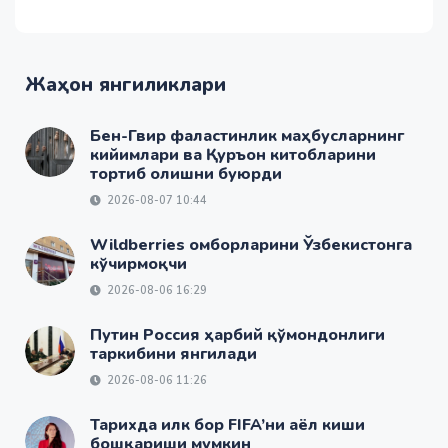
Жаҳон янгиликлари
Бен-Гвир фаластинлик маҳбусларнинг
кийимлари ва Қуръон китобларини
тортиб олишни буюрди
2026-08-07 10:44
Wildberries омборларини Ўзбекистонга
кўчирмоқчи
2026-08-06 16:29
Путин Россия ҳарбий қўмондонлиги
таркибини янгилади
2026-08-06 11:26
Тарихда илк бор FIFA’ни аёл киши
бошқариши мумкин