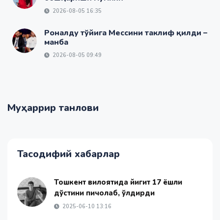
2026-08-05 16:35
Роналду тўйига Мессини таклиф қилди –
манба
2026-08-05 09:49
Муҳаррир танлови
Тасодифий хабарлар
Тошкент вилоятида йигит 17 ёшли
дўстини пичоқлаб, ўлдирди
2025-06-10 13:16