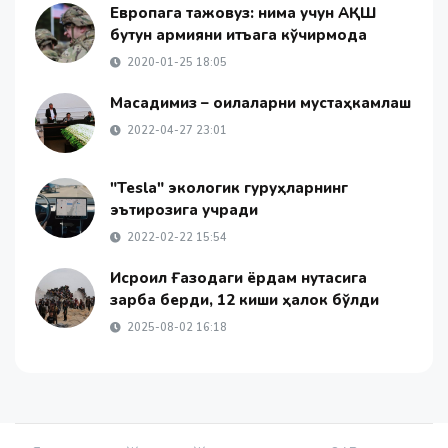
Европага тажовуз: нима учун АҚШ
бутун армияни қитъага кўчирмоқда
2020-01-25 18:05
Мақсадимиз – оилаларни мустаҳкамлаш
2022-04-27 23:01
"Tesla" экологик гуруҳларнинг
эътирозига учради
2022-02-22 15:54
Исроил Ғазодаги ёрдам нуқтасига
зарба берди, 12 киши ҳалок бўлди
2025-08-02 16:18