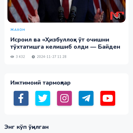
ЖАХОН
Исроил ва «Ҳизбуллоҳ» ўт очишни
тўхтатишга келишиб олди — Байден
3 432
2024-11-27 11:28
Ижтимоий тармоқлар
Энг кўп ўқилган