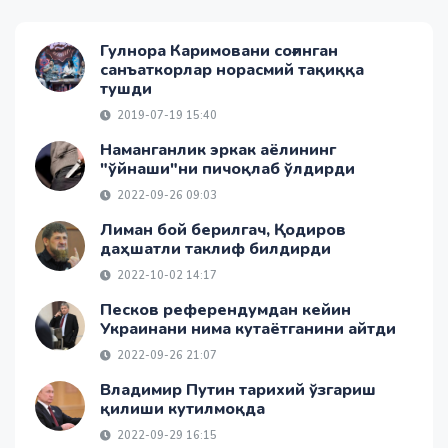
Гулнора Каримовани соғинган
санъаткорлар норасмий тақиққа
тушди
2019-07-19 15:40
Наманганлик эркак аёлининг
"ўйнаши"ни пичоқлаб ўлдирди
2022-09-26 09:03
Лиман бой берилгач, Қодиров
даҳшатли таклиф билдирди
2022-10-02 14:17
Песков референдумдан кейин
Украинани нима кутаётганини айтди
2022-09-26 21:07
Владимир Путин тарихий ўзгариш
қилиши кутилмоқда
2022-09-29 16:15