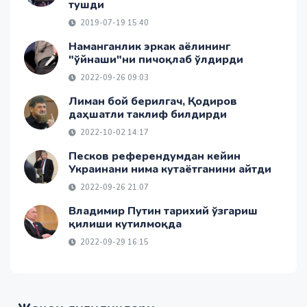
тушди
2019-07-19 15:40
Наманганлик эркак аёлининг
"ўйнаши"ни пичоқлаб ўлдирди
2022-09-26 09:03
Лиман бой берилгач, Қодиров
даҳшатли таклиф билдирди
2022-10-02 14:17
Песков референдумдан кейин
Украинани нима кутаётганини айтди
2022-09-26 21:07
Владимир Путин тарихий ўзгариш
қилиши кутилмоқда
2022-09-29 16:15