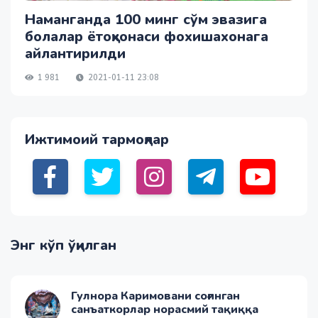
Наманганда 100 минг сўм эвазига
болалар ётоқхонаси фохишахонага
айлантирилди
1 981
2021-01-11 23:08
Ижтимоий тармоқлар
Энг кўп ўқилган
Гулнора Каримовани соғинган
санъаткорлар норасмий тақиққа