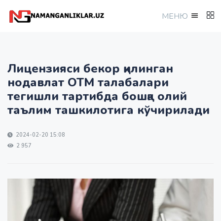
МEНЮ
Лицензияси бекор қилинган
нодавлат ОТМ талабалари
тегишли тартибда бошқа олий
таълим ташкилотига кўчирилади
2024-02-20 15:08
2 957