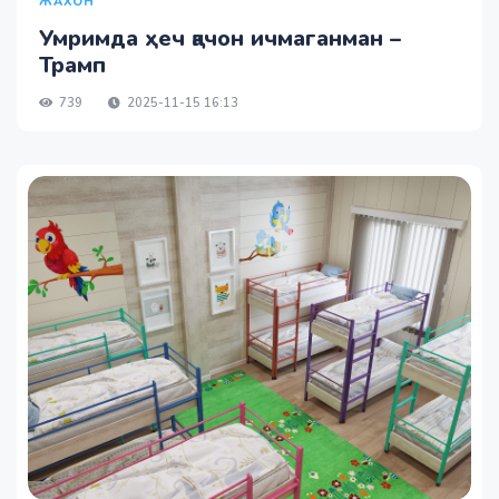
ЖАХОН
Умримда ҳеч қачон ичмаганман –
Трамп
739
2025-11-15 16:13