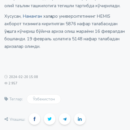
олий таълим ташкилотига тегишли тартибда кўчирилади.
Хусусан,
Наманган
халқаро университетининг HEMIS
ахборот тизимига киритилган 5876 нафар талабасидан
ўқишга кўчириш бўйича ариза олиш жараёни 16 февралдан
бошланди. 19 февраль ҳолатига 5148 нафар талабадан
аризалар олинди.
2024-02-20 15:08
2 957
Ўзбекистон
Теглар:
Улашиш: