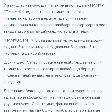
Ўрганишлар натижасида
Наманган
вилоятидаги «НАМХУ
ОТМ» МЧЖ нодавлат олий таълим ташкилоти –
Наманган
халқаро университетида олий таълим
хизматларини лицензиялаш талаблари ва шартларига риоя
этишда қатор қўпол қоидабузарликлар қайд этилди.
“NAMXU OTM” МЧЖ ва вазирлик ўртасида иш иқтисодий
суднинг 3 та ва маъмурий судларнинг 3 та, жами 6 та
инстанциясида кўриб чиқилган.
Шунингдек, “Valley innovative university” нодавлат олий
таълим муассасасини текшириш жараёнида бир қатор
лицензия талаб ва шартлари қўпол равишда бузилгани
аниқланган.
Лицензияси бекор қилинган олий таълим муассасаларининг
талабаларини бошқа олий таълим ташкилотига кўчириш
учун масъулият Олий таълим, фан ва инновациялар
вазирлиги зиммасида бўлиб, талабалар ўзлари истаган