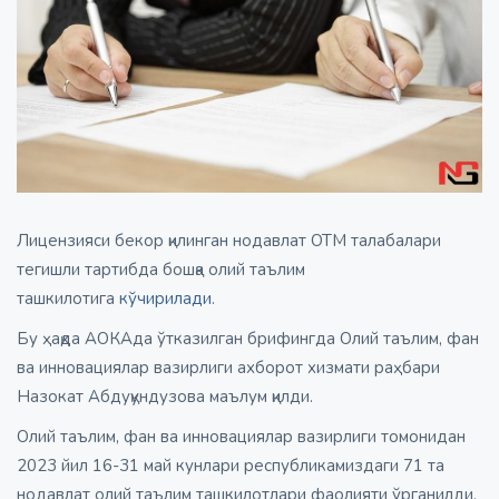
Лицензияси бекор қилинган нодавлат ОТМ талабалари
тегишли тартибда бошқа олий таълим
ташкилотига
кўчирилади
.
Бу ҳақда АОКАда ўтказилган брифингда Олий таълим, фан
ва инновациялар вазирлиги ахборот хизмати раҳбари
Назокат Абдуқундузова маълум қилди.
Олий таълим, фан ва инновациялар вазирлиги томонидан
2023 йил 16-31 май кунлари республикамиздаги 71 та
нодавлат олий таълим ташкилотлари фаолияти ўрганилди.