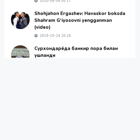
2020-08-06 00:17
Shohjahon Ergashev: Havaskor boksda
Shahram G‘iyosovni yengganman
(video)
2019-10-14 20:24
Сурхондарёда банкир пора билан
ушланди
2025-12-05 14:45
"Asal Honey"нинг қотилига ҳукм ўқилди
2022-08-10 00:53
Янгиликлар
Жамият
Жаҳон янгиликлари
ОАВ ҳақида
Алоқа