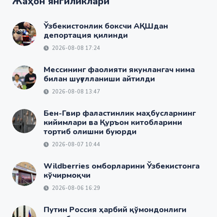
Жаҳон янгиликлари
Ўзбекистонлик боксчи АҚШдан
депортация қилинди
2026-08-08 17:24
Мессининг фаолияти якунлангач нима
билан шуғулланиши айтилди
2026-08-08 13:47
Бен-Гвир фаластинлик маҳбусларнинг
кийимлари ва Қуръон китобларини
тортиб олишни буюрди
2026-08-07 10:44
Wildberries омборларини Ўзбекистонга
кўчирмоқчи
2026-08-06 16:29
Путин Россия ҳарбий қўмондонлиги