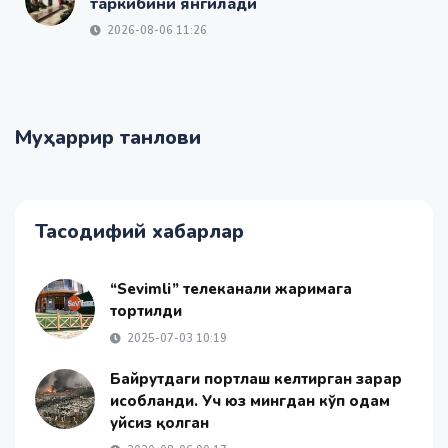
таркибини янгилади
2026-08-06 11:26
Муҳаррир танлови
Тасодифий хабарлар
“Sevimli” телеканали жаримага
тортилди
2025-07-03 10:19
Байрутдаги портлаш келтирган зарар
ҳисобланди. Уч юз мингдан кўп одам
уйсиз қолган