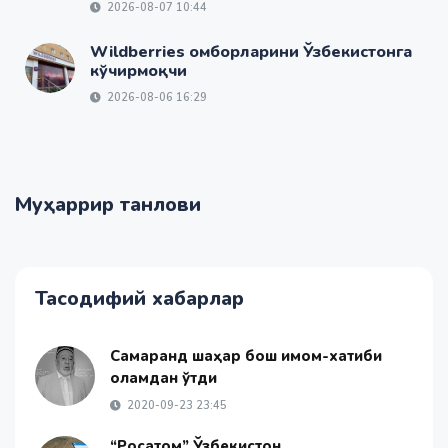
2026-08-07 10:44
Wildberries омборларини Ўзбекистонга
кўчирмоқчи
2026-08-06 16:29
Муҳаррир танлови
Тасодифий хабарлар
Самарқанд шаҳар бош имом-хатиби
оламдан ўтди
2020-09-23 23:45
“Росатом” Ўзбекистон