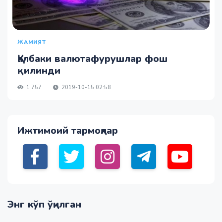
ЖАМИЯТ
Қалбаки валютафурушлар фош
қилинди
1 757
2019-10-15 02:58
Ижтимоий тармоқлар
Энг кўп ўқилган