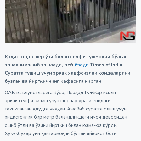
Ҳиндистонда шер ўзи билан селфи тушмоқчи бўлган
эркакни ғажиб ташлади, деб
ёзади
Times of India.
Суратга тушиш учун эркак хавфсизлик қоидаларини
бузган ва йиртқичнинг қафасига кирган.
ОАВ маълумотларига кўра, Праҳлад Гужжар исмли
эркак селфи қилиш учун шерлар ўраси ёнидаги
тақиқланган ҳудудга чиққан. Ажойиб суратга олиш учун
ҳиндистонлик бир метр баландликдаги ҳимоя деворидан
ошиб ўтди ва ўзини йиртқич билан юзма-юз кўрди.
Ҳуқуқбузар уни қайтармоқчи бўлган ҳайвонот боғи