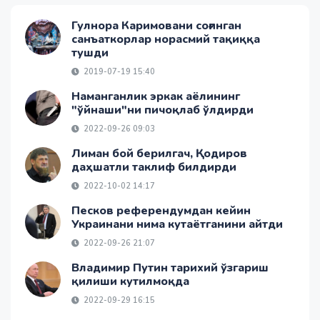
Гулнора Каримовани соғинган
санъаткорлар норасмий тақиққа
тушди
2019-07-19 15:40
Наманганлик эркак аёлининг
"ўйнаши"ни пичоқлаб ўлдирди
2022-09-26 09:03
Лиман бой берилгач, Қодиров
даҳшатли таклиф билдирди
2022-10-02 14:17
Песков референдумдан кейин
Украинани нима кутаётганини айтди
2022-09-26 21:07
Владимир Путин тарихий ўзгариш
қилиши кутилмоқда
2022-09-29 16:15