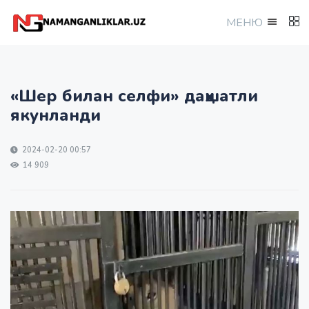
МEНЮ
«Шер билан селфи» даҳшатли
якунланди
2024-02-20 00:57
14 909