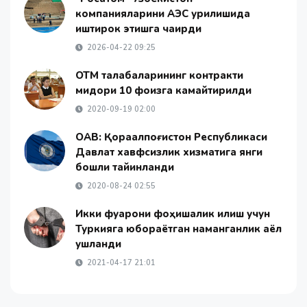
компанияларини АЭС қурилишида
иштирок этишга чақирди
2026-04-22 09:25
ОТМ талабаларининг контракти
миқдори 10 фоизга камайтирилди
2020-09-19 02:00
ОАВ: Қорақалпоғистон Республикаси
Давлат хавфсизлик хизматига янги
бошлиқ тайинланди
2020-08-24 02:55
Икки фуқарони фоҳишалик қилиш учун
Туркияга юбораётган наманганлик аёл
ушланди
2021-04-17 21:01