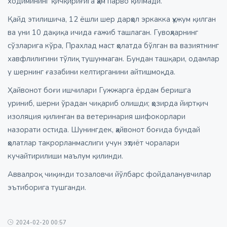
ходимининг қичқириғига ҳам парво қилмади.
Қайд этилишича, 12 ёшли шер дарҳол эркакка ҳужум қилган
ва уни 10 дақиқа ичида ғажиб ташлаган. Гувоҳларнинг
сўзларига кўра, Прахлад маст ҳолатда бўлган ва вазиятнинг
хавфлилигини тўлиқ тушунмаган. Бундан ташқари, одамлар
у шернинг ғазабини келтирганини айтишмоқда.
Ҳайвонот боғи ишчилари Гужжарга ёрдам беришга
уриниб, шерни ўрадан чиқариб олишди; ҳозирда йиртқич
изоляция қилинган ва ветеринария шифокорлари
назорати остида. Шунингдек, ҳайвонот боғида бундай
ҳолатлар такрорланмаслиги учун эҳтиёт чоралари
кучайтирилиши маълум қилинди.
Аввалроқ чиқинди тозаловчи йўлбарс фойдаланувчилар
эътиборига тушганди.
2024-02-20 00:57