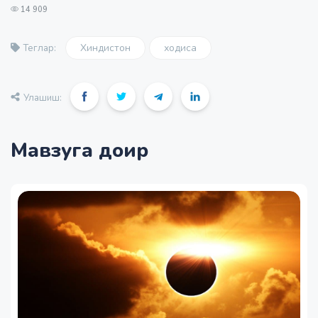
14 909
Хиндистон
ходиса
Теглар:
Улашиш:
Мавзуга доир