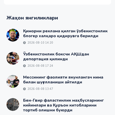
Жаҳон янгиликлари
Қиморни реклама қилган ўзбекистонлик
блогер халқаро қидирувга берилди
2026-08-10 14:20
Ўзбекистонлик боксчи АҚШдан
депортация қилинди
2026-08-08 17:24
Мессининг фаолияти якунлангач нима
билан шуғулланиши айтилди
2026-08-08 13:47
Бен-Гвир фаластинлик маҳбусларнинг
кийимлари ва Қуръон китобларини
тортиб олишни буюрди