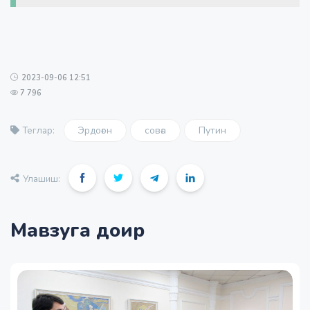
2023-09-06 12:51
7 796
Эрдоғон
совға
Путин
Теглар:
Улашиш:
Мавзуга доир