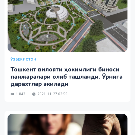
ЎЗБЕКИСТОН
Тошкент вилояти ҳокимлиги биноси
панжаралари олиб ташланди. Ўрнига
дарахтлар экилади
1 843
2021-11-27 03:50