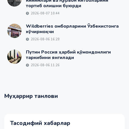
кийимлари ва Қуръон китобларини
тортиб олишни буюрди
2026-08-07 10:44
Wildberries омборларини Ўзбекистонга
кўчирмоқчи
2026-08-06 16:29
Путин Россия ҳарбий қўмондонлиги
таркибини янгилади
2026-08-06 11:26
Муҳаррир танлови
Тасодифий хабарлар