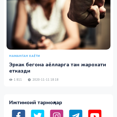
НАМАНГАН ХАЁТИ
Эркак бегона аёлларга тан жарохати
етказди
1 811
2020-11-11 18:18
Ижтимоий тармоқлар