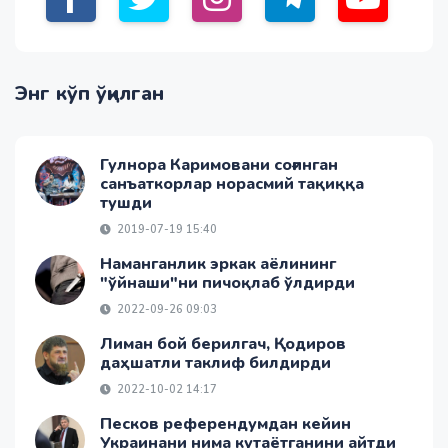
Энг кўп ўқилган
Гулнора Каримовани соғинган
санъаткорлар норасмий тақиққа
тушди
2019-07-19 15:40
Наманганлик эркак аёлининг
"ўйнаши"ни пичоқлаб ўлдирди
2022-09-26 09:03
Лиман бой берилгач, Қодиров
даҳшатли таклиф билдирди
2022-10-02 14:17
Песков референдумдан кейин
Украинани нима кутаётганини айтди