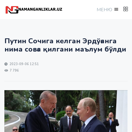
МEНЮ
Путин Сочига келган Эрдўғанга
нима совға қилгани маълум бўлди
2023-09-06 12:51
7 796