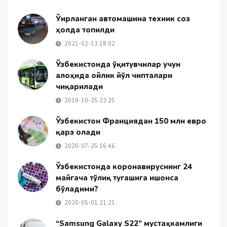
Ўғирланган автомашина техник соз
ҳолда топилди
2021-02-13 18:02
Ўзбекистонда ўқитувчилар учун
алоҳида ойлик йўл чипталари
чиқарилади
2019-10-25 23:25
Ўзбекистон Франциядан 150 млн евро
қарз олади
2020-07-25 16:46
Ўзбекистонда коронавируснинг 24
майгача тўлиқ тугашига ишонса
бўладими?
2020-05-01 21:21
“Samsung Galaxy S22” мустаҳкамлиги