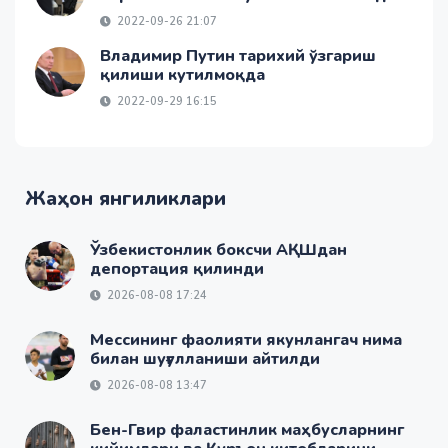
2022-09-26 21:07
Владимир Путин тарихий ўзгариш
қилиши кутилмоқда
2022-09-29 16:15
Жаҳон янгиликлари
Ўзбекистонлик боксчи АҚШдан
депортация қилинди
2026-08-08 17:24
Мессининг фаолияти якунлангач нима
билан шуғулланиши айтилди
2026-08-08 13:47
Бен-Гвир фаластинлик маҳбусларнинг