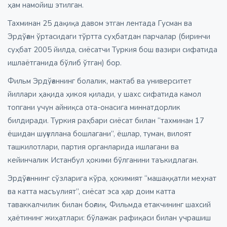
ҳам намойиш этилган.
Тахминан 25 дақиқа давом этган лентада Гусман ва
Эрдўған ўртасидаги тўртта суҳбатдан парчалар (биринчи
суҳбат 2005 йилда, сиёсатчи Туркия бош вазири сифатида
ишлаётганида бўлиб ўтган) бор.
Фильм Эрдўғаннинг болалик, мактаб ва университет
йиллари ҳақида ҳикоя қилади, у шахс сифатида камол
топгани учун айниқса ота-онасига миннатдорлик
билдиради. Туркия раҳбари сиёсат билан “тахминан 17
ёшидан шуғуллана бошлагани”, ёшлар, туман, вилоят
ташкилотлари, партия органларида ишлагани ва
кейинчалик Истанбул ҳокими бўлганини таъкидлаган.
Эрдўғаннинг сўзларига кўра, ҳокимият “машаққатли меҳнат
ва катта масъулият”, сиёсат эса ҳар доим катта
таваккалчилик билан боғлиқ. Фильмда етакчининг шахсий
ҳаётининг жиҳатлари: бўлажак рафиқаси билан учрашиш