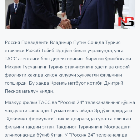
Россия Президенти Владимир Путин Сочида Туркия
етакчиси Ражаб Тойиб Эрдўған билан учрашувда, унга
ТАСС агентлиги бош директорининг биринчи ўринбосари
Михаил Гусманнинг Туркия етакчисининг ҳаёти ва сиёсий
фаолияти ҳақида ҳикоя қилувчи ҳужжатли фильмини
топширди. Бу ҳақда Кремль матбуот котиби Дмитрий
Песков маълум қилди.
Мазкур фильм ТАСС ва "Россия 24" телеканалининг қўшма
маҳсулоти саналади. Гусман июнь ойида Эрдўған ҳақидаги
“Ҳокимият формуласи” цикли доирасида суратга олинган
фильмни тақдим этган. Тақдимот Туркиянинг Москвадаги
элчихонасида бўлиб ўтган. У “Россия 24” телеканалида