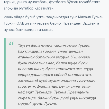
тарихи, динга муносабати, футболга бўлган муҳаббатига
алоҳида эътибор қаратилган.
Июнь ойида бўлиб ўтган тақдимотдан сўнг Михаил Гусман
Туркия ОАВсига интервью бериб, Президент Эрдўғанга
муносабати ҳақида гапирган.
“Бугун фильмимиз тақдимотида Туркия
бахтли давлат экани, унинг шундай
етакчиси борлигини айтдим. У шунчаки
буюк сиёсатчи эмас, балки жуда буюк
инсоний шахс, буюк харизмага эга, жуда
юқори даражадаги сиёсий таҳлилга эга,
замонавий дунё муаммоларини тушунади,
стратегик фикрлайди. Бугун унинг роли
нафақат Туркияда, Туркия Президенти
сифатида, балки бутун дунё учун ниҳоятда
муҳим”, деган Гусман.