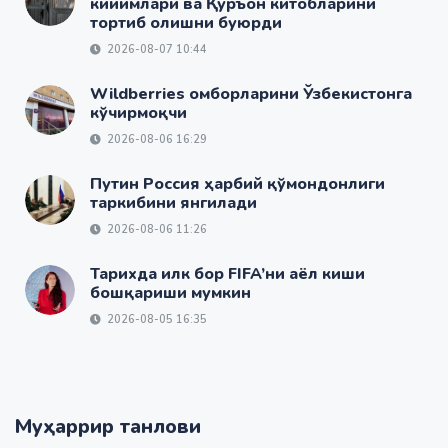
кийимлари ва Қуръон китобларини
тортиб олишни буюрди
2026-08-07 10:44
Wildberries омборларини Ўзбекистонга
кўчирмоқчи
2026-08-06 16:29
Путин Россия ҳарбий қўмондонлиги
таркибини янгилади
2026-08-06 11:26
Тарихда илк бор FIFA’ни аёл киши
бошқариши мумкин
2026-08-05 16:35
Муҳаррир танлови