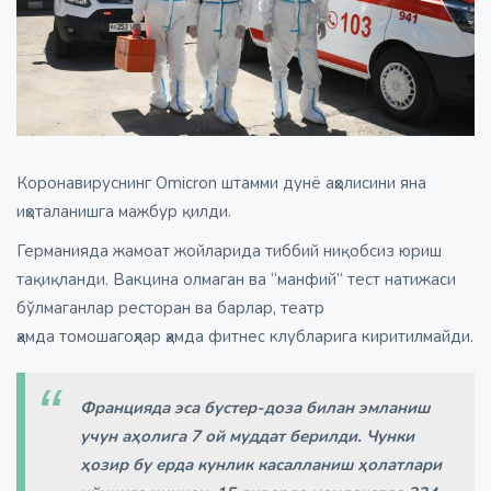
Коронавируснинг Omicron штамми дунё аҳолисини яна
иҳоталанишга мажбур қилди.
Германияда жамоат жойларида тиббий ниқобсиз юриш
тақиқланди. Вакцина олмаган ва “манфий” тест натижаси
бўлмаганлар ресторан ва барлар, театр
ҳамда томошагоҳлар ҳамда фитнес клубларига киритилмайди.
Францияда эса бустер-доза билан эмланиш
учун аҳолига 7 ой муддат берилди. Чунки
ҳозир бу ерда кунлик касалланиш ҳолатлари