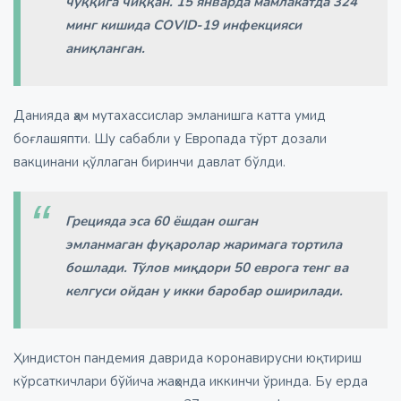
чўққига чиққан. 15 январда мамлакатда 324
минг кишида СOVID-19 инфекцияси
аниқланган.
Данияда ҳам мутахассислар эмланишга катта умид
боғлашяпти. Шу сабабли у Европада тўрт дозали
вакцинани қўллаган биринчи давлат бўлди.
Грецияда эса 60 ёшдан ошган
эмланмаган фуқаролар жаримага тортила
бошлади. Тўлов миқдори 50 еврога тенг ва
келгуси ойдан у икки баробар оширилади.
Ҳиндистон пандемия даврида коронавирусни юқтириш
кўрсаткичлари бўйича жаҳонда иккинчи ўринда. Бу ерда