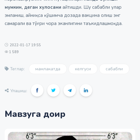
мумкин, деган хулосани
айтишди. Шу сабабли улар
эмланиш, айниқса қўшимча дозада вакцина олиш энг
самарали ва тўғри чора эканлигини таъкидлашмоқда.
2022-01-17 19:55
1 589
мамлакатда
келгуси
сабабли
Теглар:
Улашиш:
Мавзуга доир