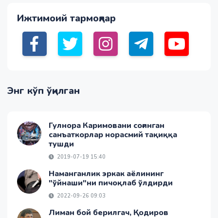
Ижтимоий тармоқлар
Энг кўп ўқилган
Гулнора Каримовани соғинган
санъаткорлар норасмий тақиққа
тушди
2019-07-19 15:40
Наманганлик эркак аёлининг
"ўйнаши"ни пичоқлаб ўлдирди
2022-09-26 09:03
Лиман бой берилгач, Қодиров