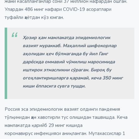
жами касалланганлар сони 37 миллион нафардан ошган.
Улардан 486 минг нафари СOVID-19 асоратлари
туфайли ҳаётдан кўз юмган.
Ҳозир ҳам мамлакатда эпидемиологик
вазият мураккаб. Маҳаллий шифокорлар
аҳолидан ҳеч бўлмаганда бу йил Ганг
дарёсида оммавий чўмилиш маросимида
иштирок этмасликни сўраган. Бироқ бу
огоҳлантиришларга қарамай, кеча 350 минг
киши ёппасига сувга тушди.
Россия эса эпидемиологик вазият олдинги пандемия
тўлқинидан ҳам хавотирли тус олишидан ташвишда. Кеча
мамлакатда қарийб 29 минг кишида
коронавирус инфекцияси аниқланган. Мутахассислар 1