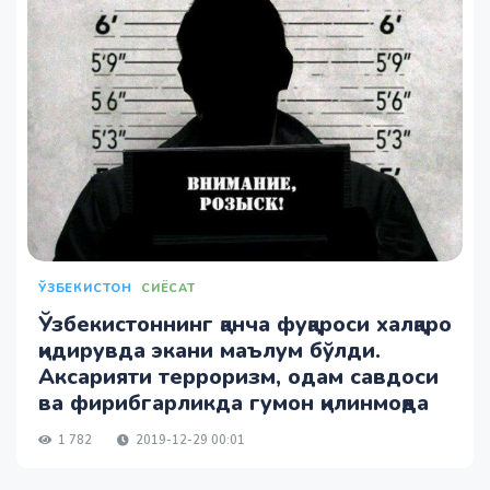
ЎЗБЕКИСТОН
СИЁСАТ
Ўзбекистоннинг қанча фуқароси халқаро
қидирувда экани маълум бўлди.
Аксарияти терроризм, одам савдоси
ва фирибгарликда гумон қилинмоқда
1 782
2019-12-29 00:01