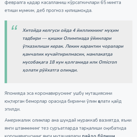
февралга қадар касалланиш кўрсаткичлари 65 мингга
етиши мумкин, деб прогноз қилишмоқда.
Хитойда келгуси ойда 4 йилликнинг муҳим
тадбири — қишки Олимпиада ўйинлари
ўтказилиши керак. Лекин карантин чоралари
қанчалик кучайтирилмасин, мамлакатда
мусобақага 18 кун қолганида илк Omicron
ҳолати рўйхатга олинди.
Японияда эса коронавируснинг ушбу мутациясини
юқтирган беморлар орасида биринчи ўлим ҳолати қайд
этилди.
Америкалик олимлар ана шундай мураккаб вазиятда, яъни
янги штаммининг тез суръатларда тарқалиши оқибатида
коронавируснинг янги мутациялари
пайдо бўлиши