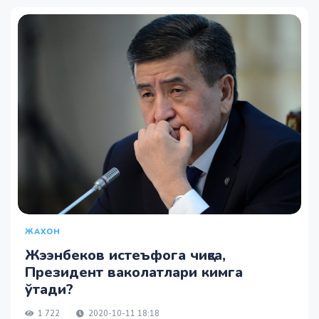
ЖАХОН
Жээнбеков истеъфога чиқса,
Президент ваколатлари кимга
ўтади?
1 722
2020-10-11 18:18