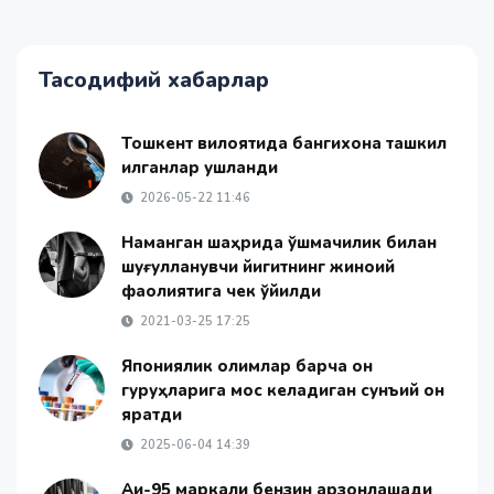
Тасодифий хабарлар
Тошкент вилоятида бангихона ташкил
қилганлар ушланди
2026-05-22 11:46
Наманган шаҳрида қўшмачилик билан
шуғулланувчи йигитнинг жиноий
фаолиятига чек қўйилди
2021-03-25 17:25
Япониялик олимлар барча қон
гуруҳларига мос келадиган сунъий қон
яратди
2025-06-04 14:39
Аи-95 маркали бензин арзонлашади