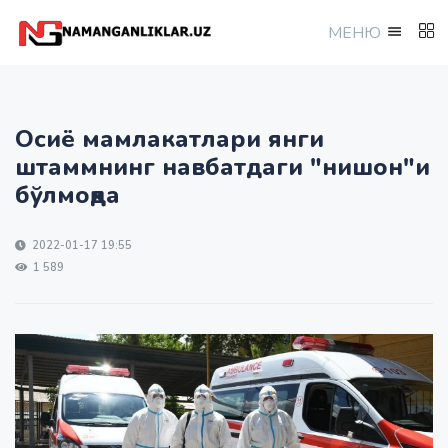
МEНЮ
Осиё мамлакатлари янги
штаммнинг навбатдаги "нишон"и
бўлмоқда
2022-01-17 19:55
1 589