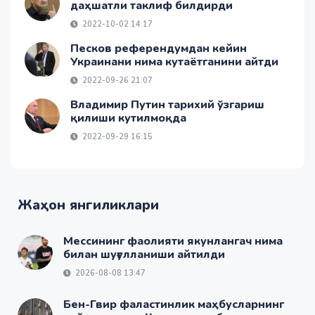
даҳшатли таклиф билдирди
2022-10-02 14:17
Песков референдумдан кейин
Украинани нима кутаётганини айтди
2022-09-26 21:07
Владимир Путин тарихий ўзгариш
қилиши кутилмоқда
2022-09-29 16:15
Жаҳон янгиликлари
Мессининг фаолияти якунлангач нима
билан шуғулланиши айтилди
2026-08-08 13:47
Бен-Гвир фаластинлик маҳбусларнинг