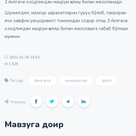
2 йилгача озодликдан маҳрум қилиш билан жазоланади.
Шунингдек, мазкур ҳаракатларни гуруҳ бўлиб, такроран
ёки хавфли рецидивист томонидан содир этиш 3 йилгача
озодликдан маҳрум қилиш билан жазолашга сабаб бўлиши
мумкин.
2022-01-05 18:52
1 829
йилгача
компьютер
qilish
Теглар:
Улашиш:
Мавзуга доир