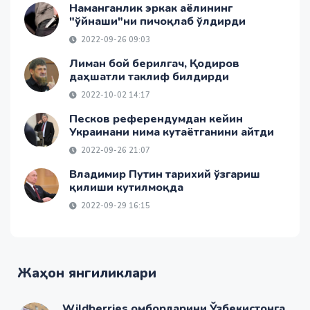
Наманганлик эркак аёлининг
"ўйнаши"ни пичоқлаб ўлдирди
2022-09-26 09:03
Лиман бой берилгач, Қодиров
даҳшатли таклиф билдирди
2022-10-02 14:17
Песков референдумдан кейин
Украинани нима кутаётганини айтди
2022-09-26 21:07
Владимир Путин тарихий ўзгариш
қилиши кутилмоқда
2022-09-29 16:15
Жаҳон янгиликлари
Wildberries омборларини Ўзбекистонга