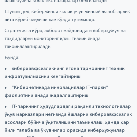
қилиш бўйича комплекс вазифалар белгиланади.
Шунингдек, кибержиноятчилик учун жиноий жавобгарлик
қайта кўриб чиқилиши ҳам кўзда тутилмоқда.
Стратегияга кўра, ахборот майдонидаги киберҳужум ва
таҳдидларни мониторинг қилиш тизими янада
такомиллаштирилади.
Бунда:
• киберхавфсизликнинг Ягона тармоғининг техник
инфратузилмасини кенгайтириш;
• “Кибернетикада инновациялар IT-парки”
фаолиятини янада жадаллаштириш;
• IT-паркнинг ҳудудлардаги рақамли технологиялар
ўқув марказлари негизида ёшларни киберхавфсизлик
асослари бўйича ўқитилишини таъминлаш, ҳамда ҳар
йили талаба ва ўқувчилар орасида киберҳужумлар