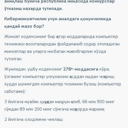
аниқлаш бўйича республика миқёсида конкурслар
ўтказиш назарда тутилади.
Кибержиноятчилик учун амалдаги қонунчиликда
қандай жазо бор?
Жиноят кодексининг бир қатор моддаларида компьютер
техникаси воситаларидан фойдаланиб содир этиладиган
жиноятлар ва уларга нисбатан жавобгарлик кўзда
тутилган.
Жумладан, ушбу кодекснинг
278⁵-моддасига
кўра,
ўзганинг компьютер ускунасини қасддан ишдан чиқариш,
худди шунингдек компьютер тизимини бузиш (компьютер
саботажи):
3 йилгача муайян ҳуқуқдан маҳрум қилиб, 66 млн 900 минг
сўмдан 89 млн 200 минг сўмгача миқдорда жарима;
2 йилгача озодликни чеклаш;