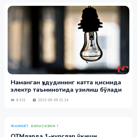
Наманган ҳудудининг катта қисмида
электр таъминотида узилиш бўлади
8 431
2023-09-09 15:14
ЖАМИЯТ
БИЛАСИЗМИ ?
ОТМларда 1-курслар ўқиши