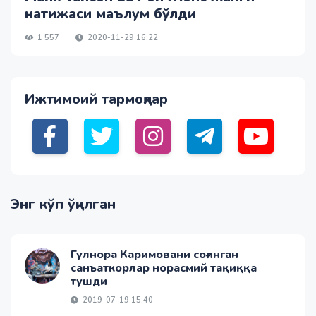
натижаси маълум бўлди
1 557
2020-11-29 16:22
Ижтимоий тармоқлар
Энг кўп ўқилган
Гулнора Каримовани соғинган
санъаткорлар норасмий тақиққа
тушди
2019-07-19 15:40