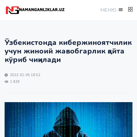
МEНЮ
Ўзбекистонда кибержиноятчилик
учун жиноий жавобгарлик қайта
кўриб чиқилади
2022-01-05 18:52
1 829