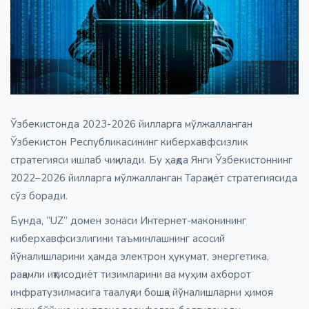
Ўзбекистонда 2023-2026 йилларга мўлжалланган
Ўзбекистон Республикасининг киберхавфсизлик
стратегияси ишлаб чиқилади. Бу ҳақда Янги Ўзбекистоннинг
2022–2026 йилларга мўлжалланган Тараққиёт стратегиясида
сўз боради.
Бунда, “UZ” домен зонаси Интернет-маконининг
киберхавфсизлигини таъминлашнинг асосий
йўналишларини ҳамда электрон ҳукумат, энергетика,
рақамли иқтисодиёт тизимларини ва муҳим ахборот
инфратузилмасига таалуқли бошқа йўналишларни ҳимоя