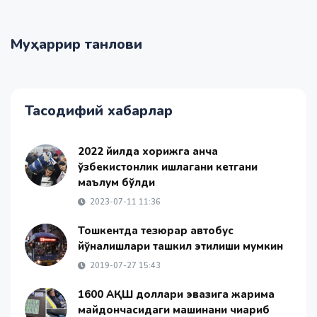
Муҳаррир танлови
Тасодифий хабарлар
2022 йилда хорижга қанча
ўзбекистонлик ишлагани кетгани
маълум бўлди
2023-07-11 11:36
Тошкентда тезюрар автобус
йўналишлари ташкил этилиши мумкин
2019-07-27 15:43
1600 АҚШ доллари эвазига жарима
майдончасидаги машинани чиқариб