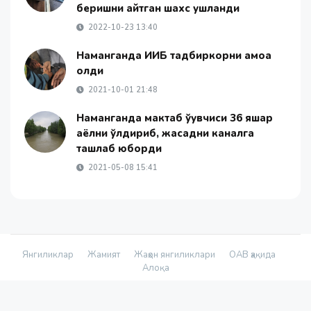
беришни айтган шахс ушланди
2022-10-23 13:40
Наманганда ИИБ тадбиркорни қамоққа
олди
2021-10-01 21:48
Наманганда мактаб ўқувчиси 36 яшар
аёлни ўлдириб, жасадни каналга
ташлаб юборди
2021-05-08 15:41
Янгиликлар
Жамият
Жаҳон янгиликлари
ОАВ ҳақида
Алоқа
© 2026 - «Namanganliklar Group» Х/К |
Developed by
@yetimdasturchi