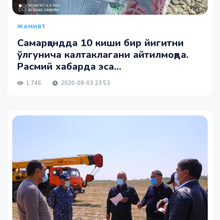
ЖАМИЯТ
Самарқандда 10 киши бир йигитни
ўлгунича калтаклагани айтилмоқда.
Расмий хабарда эса...
1 746
2020-09-03 23:53