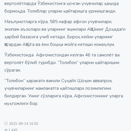
вертолётларда Ўзбекистонга қочган учувчилар ҳақида
бормоқда. Толиблар уларни қайтаришга уринишганди.
Маълумотларга кўра, 585 нафар афғон учувчилари,
экипаж аъзолари ва уларнинг яқинлари АҚШнинг Доҳадаги
ҳарбий базасига учиб кетади. Бироқ кейин уларнинг
Қатардан АҚШга ва ёки бошқа жойга кетиши номаълум.
Ўзбекистонда Афғонистондан келган 46 та самолёт ва
вертолёт бўлиб турибди. “Толибон” уларни қайтаришни
сўраган.
“Толибон” ҳаракати вакили Суҳайл Шоҳин аввалроқ
учувчиларнинг мамлакатга қайтишлари лозимлигини
билдирган. Унинг сўзларига кўра, Афғонистоннинг уларга
муҳтожлиги бор.
2021-09-14 16:55
1 645