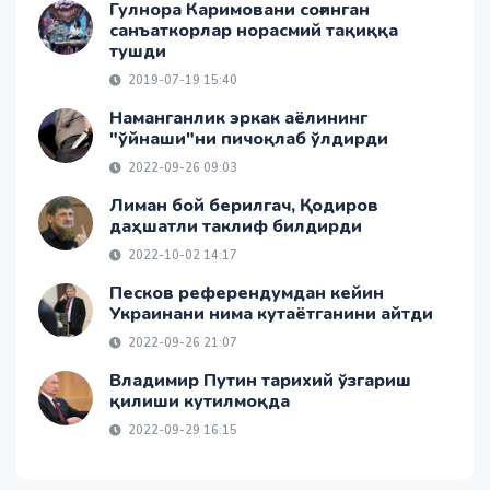
Гулнора Каримовани соғинган
санъаткорлар норасмий тақиққа
тушди
2019-07-19 15:40
Наманганлик эркак аёлининг
"ўйнаши"ни пичоқлаб ўлдирди
2022-09-26 09:03
Лиман бой берилгач, Қодиров
даҳшатли таклиф билдирди
2022-10-02 14:17
Песков референдумдан кейин
Украинани нима кутаётганини айтди
2022-09-26 21:07
Владимир Путин тарихий ўзгариш
қилиши кутилмоқда
2022-09-29 16:15