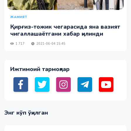
ЖАМИЯТ
Қирғиз-тожик чегарасида яна вазият
чигаллашаётгани хабар қилинди
1 717
2021-06-04 15:45
Ижтимоий тармоқлар
Энг кўп ўқилган