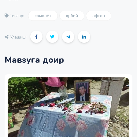
самолёт
ҳарбий
афғон
Теглар:
Улашиш:
Мавзуга доир