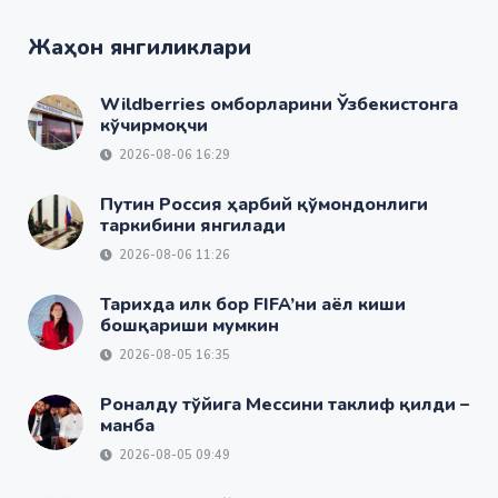
Жаҳон янгиликлари
Wildberries омборларини Ўзбекистонга
кўчирмоқчи
2026-08-06 16:29
Путин Россия ҳарбий қўмондонлиги
таркибини янгилади
2026-08-06 11:26
Тарихда илк бор FIFA’ни аёл киши
бошқариши мумкин
2026-08-05 16:35
Роналду тўйига Мессини таклиф қилди –
манба
2026-08-05 09:49