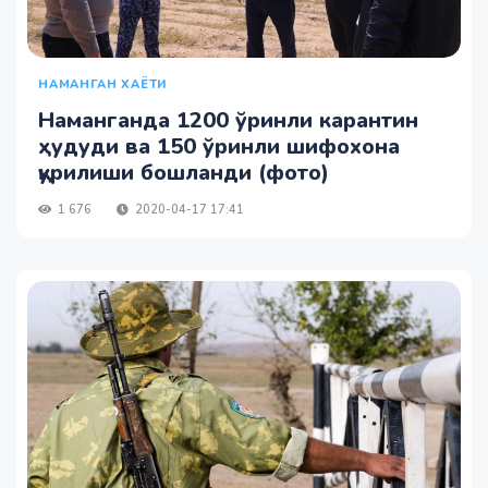
НАМАНГАН ХАЁТИ
Наманганда 1200 ўринли карантин
ҳудуди ва 150 ўринли шифохона
қурилиши бошланди (фото)
1 676
2020-04-17 17:41