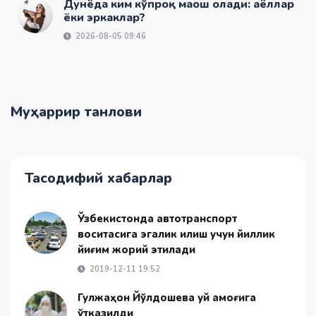
Дунёда ким кўпроқ маош олади: аёллар
ёки эркаклар?
2026-08-05 09:46
Муҳаррир танлови
Тасодифий хабарлар
Ўзбекистонда автотранспорт
воситасига эгалик қилиш учун йиллик
йиғим жорий этилади
2019-12-11 19:52
Гулжаҳон Йўлдошева уй қамоғига
ўтказилди