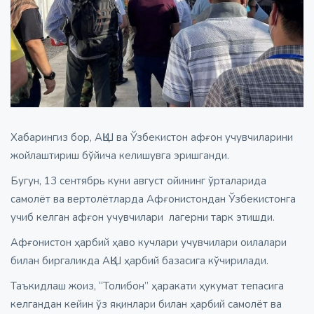
Хабарингиз бор, АҚШ ва Ўзбекистон афғон учувчиларини
жойлаштириш бўйича келишувга эришганди.
Бугун, 13 сентябрь куни август ойининг ўрталарида
самолёт ва вертолётларда Афғонистондан Ўзбекистонга
учиб келган афғон учувчилари лагерни тарк этишди.
Афғонистон ҳарбий ҳаво кучлари учувчилари оилалари
билан биргаликда АҚШ ҳарбий базасига кўчирилади.
Таъкидлаш жоиз, “Толибон” ҳаракати ҳукумат тепасига
келгандан кейин ўз яқинлари билан ҳарбий самолёт ва