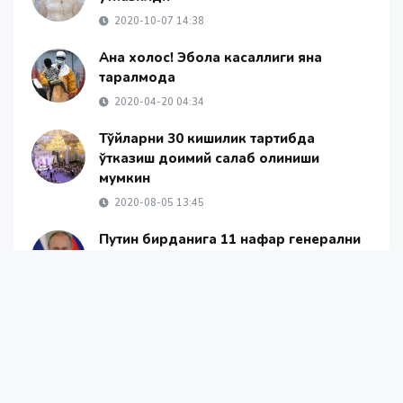
2020-10-07 14:38
Ана холос! Эбола касаллиги яна
тарқалмоқда
2020-04-20 04:34
Тўйларни 30 кишилик тартибда
ўтказиш доимий сақлаб қолиниши
мумкин
2020-08-05 13:45
Путин бирданига 11 нафар генерални
ишдан олди
2019-11-05 20:35
Янгиликлар
Жамият
Жаҳон янгиликлари
ОАВ ҳақида