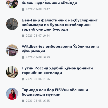
билан шуғулланиши айтилди
2026-08-08 13:47
Бен-Гвир фаластинлик маҳбусларнинг
кийимлари ва Қуръон китобларини
тортиб олишни буюрди
2026-08-07 10:44
Wildberries омборларини Ўзбекистонга
кўчирмоқчи
2026-08-06 16:29
Путин Россия ҳарбий қўмондонлиги
таркибини янгилади
2026-08-06 11:26
Тарихда илк бор FIFA’ни аёл киши
бошқариши мумкин
2026-08-05 16:35