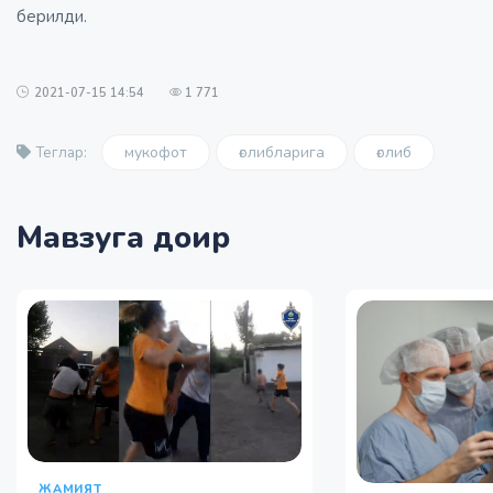
берилди.
2021-07-15 14:54
1 771
мукофот
ғолибларига
ғолиб
Теглар:
Мавзуга доир
ЖАМИЯТ