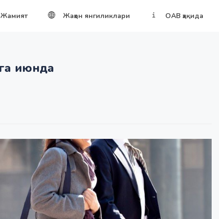
Жамият
Жаҳон янгиликлари
ОАВ ҳақида
га июнда