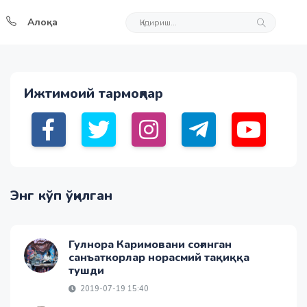
Алоқа
Ижтимоий тармоқлар
Энг кўп ўқилган
Гулнора Каримовани соғинган
санъаткорлар норасмий тақиққа
тушди
2019-07-19 15:40