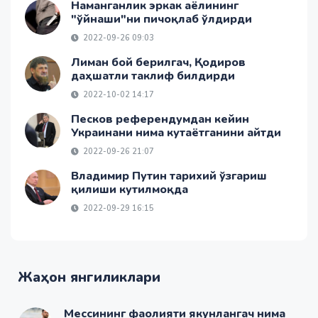
Наманганлик эркак аёлининг
"ўйнаши"ни пичоқлаб ўлдирди
2022-09-26 09:03
Лиман бой берилгач, Қодиров
даҳшатли таклиф билдирди
2022-10-02 14:17
Песков референдумдан кейин
Украинани нима кутаётганини айтди
2022-09-26 21:07
Владимир Путин тарихий ўзгариш
қилиши кутилмоқда
2022-09-29 16:15
Жаҳон янгиликлари
Мессининг фаолияти якунлангач нима