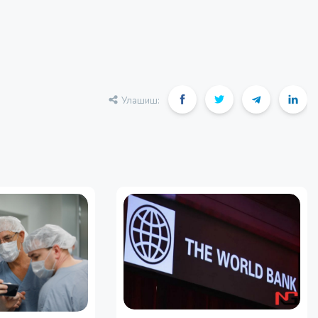
Улашиш: