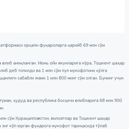
платформаси орқали фуқароларга қарийб 69 млн сўм
ғолиб аниқланган. Июнь ойи якунларига кўра, Тошкент шаҳар
иб деб топилди ва 1 млн сўм пул мукофотини қўлга
ққанлиги сабабли жами 1 млн 800 минг сўм олган. Бунинг учун
туман, ҳудуд ва республика босқичи ғолибларига 68 млн 900
н.
 млн сўм Қорақалпоғистон, вилоятлар ва Тошкент шаҳар
а энг кўп юрган фуқарога мукофот тариқасида тўлаб