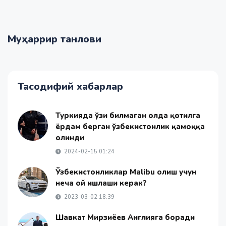
Муҳаррир танлови
Тасодифий хабарлар
Туркияда ўзи билмаган ҳолда қотилга
ёрдам берган ўзбекистонлик қамоққа
олинди
2024-02-15 01:24
Ўзбекистонликлар Malibu олиш учун
неча ой ишлаши керак?
2023-03-02 18:39
Шавкат Мирзиёев Англияга боради