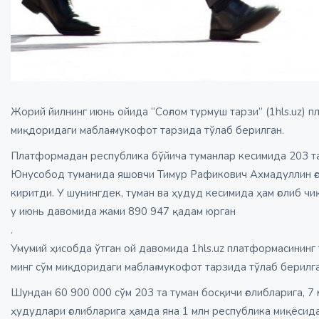
Жорий йилнинг июнь ойида “Соғлом турмуш тарзи” (1hls.uz) 
миқдоридаги маблағ мукофот тарзида тўлаб берилган.
Платформадан республика бўйича туманлар кесимида 203 та 
Юнусобод туманида яшовчи Тимур Рафикович Aхмадуллин ғол
киритди. У шунингдек, туман ва ҳудуд кесимида ҳам ғолиб чи
у июнь давомида жами 890 947 қадам юрган
.
Умумий ҳисобда ўтган ой давомида 1hls.uz платформасининг 
минг сўм миқдоридаги маблағ мукофот тарзида тўлаб берилга
Шундан 60 900 000 сўм 203 та туман босқичи ғолибларига, 7
ҳудудлари ғолибларига ҳамда яна 1 млн республика миқёсид