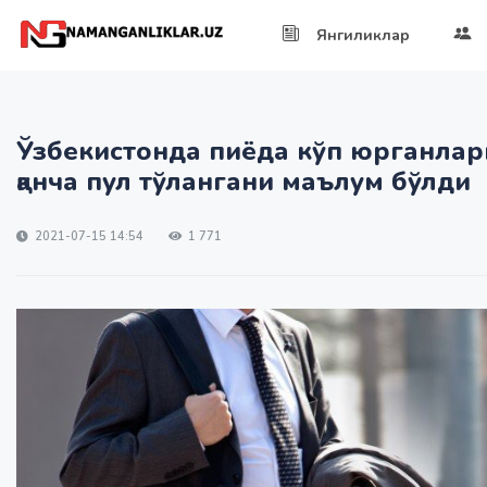
Янгиликлар
Ўзбекистонда пиёда кўп юрганлар
қанча пул тўлангани маълум бўлди
2021-07-15 14:54
1 771