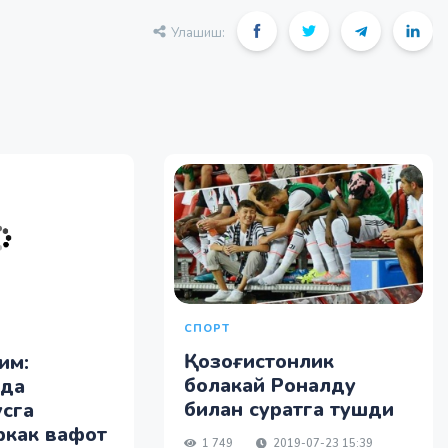
Улашиш:
СПОРТ
Қозоғистонлик
им:
болакай Роналду
нда
билан суратга тушди
сга
ркак вафот
1 749
2019-07-23 15:39