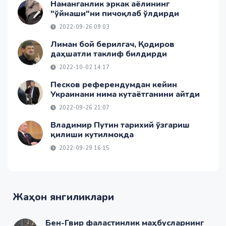
Наманганлик эркак аёлининг
"ўйнаши"ни пичоқлаб ўлдирди
2022-09-26 09:03
Лиман бой берилгач, Қодиров
даҳшатли таклиф билдирди
2022-10-02 14:17
Песков референдумдан кейин
Украинани нима кутаётганини айтди
2022-09-26 21:07
Владимир Путин тарихий ўзгариш
қилиши кутилмоқда
2022-09-29 16:15
Жаҳон янгиликлари
Бен-Гвир фаластинлик маҳбусларнинг