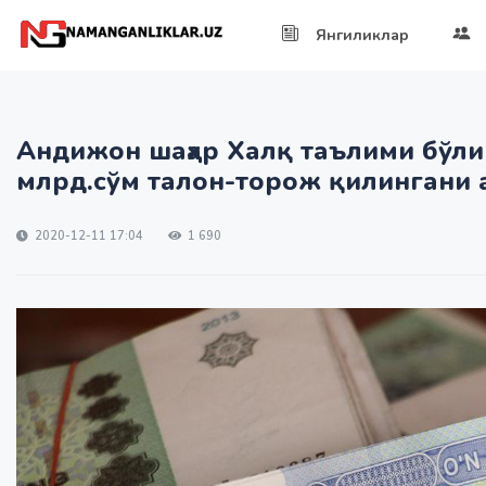
Янгиликлар
Андижон шаҳар Халқ таълими бўли
млрд.сўм талон-торож қилингани
2020-12-11 17:04
1 690