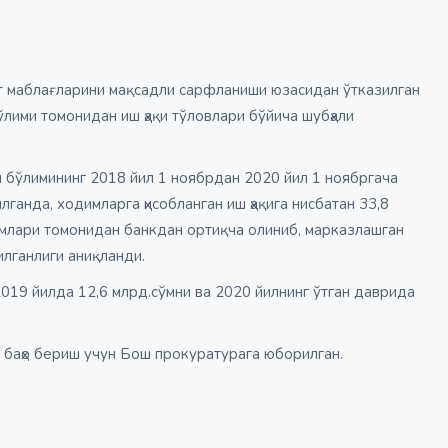
 маблағларини мақсадли сарфланиши юзасидан ўтказилган
лими томонидан иш ҳақи тўловлари бўйича шубҳали
 бўлимининг 2018 йил 1 ноябрдан 2020 йил 1 ноябргача
ганда, ходимларга ҳисобланган иш ҳақига нисбатан 33,8
имлари томонидан банкдан ортиқча олиниб, марказлашган
лганлиги аниқланди.
019 йилда 12,6 млрд.сўмни ва 2020 йилнинг ўтган даврида
й баҳо бериш учун Бош прокуратурага юборилган.