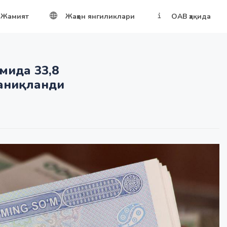
Жамият
Жаҳон янгиликлари
ОАВ ҳақида
мида 33,8
 аниқланди