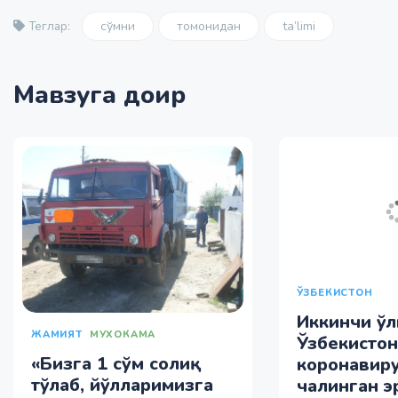
сўмни
томонидан
ta’limi
Теглар:
Мавзуга доир
ЎЗБЕКИСТОН
Иккинчи ўл
ЖАМИЯТ
МУХОКАМА
Ўзбекисто
«Бизга 1 сўм солиқ
коронавиру
тўлаб, йўлларимизга
чалинган э