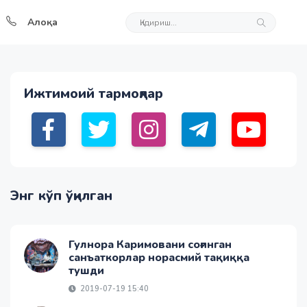
Алоқа
Ижтимоий тармоқлар
Энг кўп ўқилган
Гулнора Каримовани соғинган
санъаткорлар норасмий тақиққа
тушди
2019-07-19 15:40