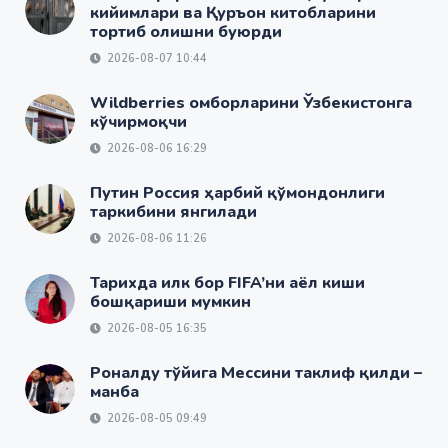
кийимлари ва Қуръон китобларини
тортиб олишни буюрди
2026-08-07 10:44
Wildberries омборларини Ўзбекистонга
кўчирмоқчи
2026-08-06 16:29
Путин Россия ҳарбий қўмондонлиги
таркибини янгилади
2026-08-06 11:26
Тарихда илк бор FIFA’ни аёл киши
бошқариши мумкин
2026-08-05 16:35
Роналду тўйига Мессини таклиф қилди –
манба
2026-08-05 09:49