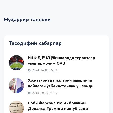
Муҳаррир танлови
Тасодифий хабарлар
ИШИД ЕЧЛ ўйинларида терактлар
уюштирмоқчи – ОАВ
2024-04-09 15:09
Ҳожатхонада қизларни яширинча
пойлаган ўзбекистонлик ушланди
2019-10-16 21:36
Собиқ Фарғона ИИББ бошлиғи
Дональд Трампга мактуб ёзди