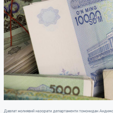
Давлат молиявий назорати департаменти томонидан Андижон