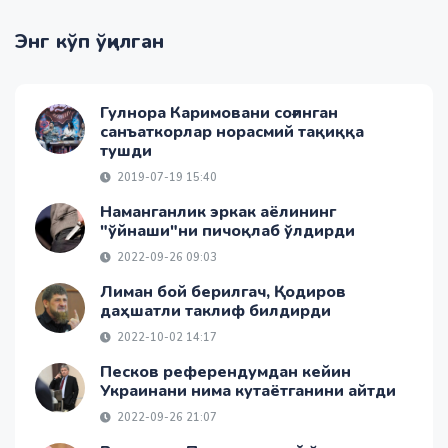
Энг кўп ўқилган
Гулнора Каримовани соғинган
санъаткорлар норасмий тақиққа
тушди
2019-07-19 15:40
Наманганлик эркак аёлининг
"ўйнаши"ни пичоқлаб ўлдирди
2022-09-26 09:03
Лиман бой берилгач, Қодиров
даҳшатли таклиф билдирди
2022-10-02 14:17
Песков референдумдан кейин
Украинани нима кутаётганини айтди
2022-09-26 21:07