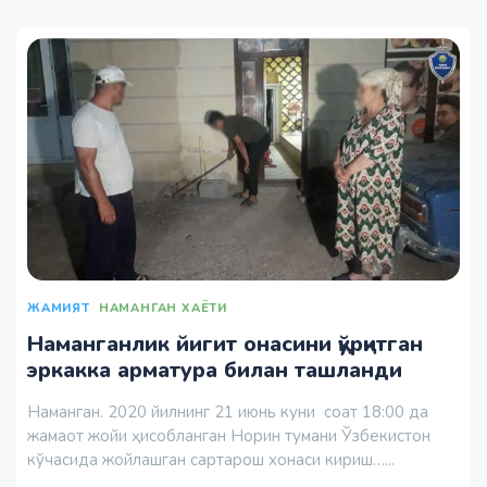
ЖАМИЯТ
НАМАНГАН ХАЁТИ
Наманганлик йигит онасини қўрқитган
эркакка арматура билан ташланди
Наманган. 2020 йилнинг 21 июнь куни соат 18:00 да
жамаот жойи ҳисобланган Норин тумани Ўзбекистон
кўчасида жойлашган сартарош хонаси кириш…...