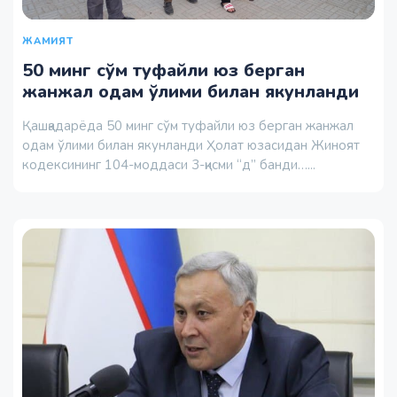
ЖАМИЯТ
50 минг сўм туфайли юз берган
жанжал одам ўлими билан якунланди
Қашқадарёда 50 минг сўм туфайли юз берган жанжал
одам ўлими билан якунланди Ҳолат юзасидан Жиноят
кодексининг 104-моддаси 3-қисми “д” банди…...