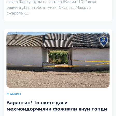
шаҳар Фавкулодда вазиятлар бўлими "101" қиска
рақамига Давлатобод туман Юксалиш Маҳалла
фуқаролар…...
ЖАМИЯТ
Карантин! Тошкентдаги
меҳмондорчилик фожиали якун топди