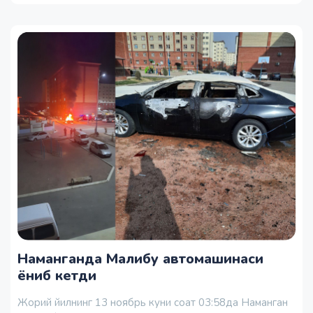
Наманганда Малибу автомашинаси
ёниб кетди
Жорий йилнинг 13 ноябрь куни соат 03:58да Наманган