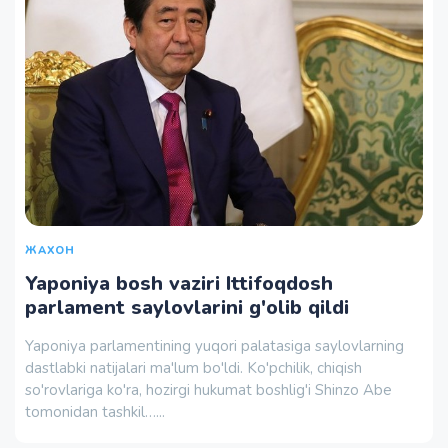
ЖАХОН
Yaponiya bosh vaziri Ittifoqdosh
parlament saylovlarini g'olib qildi
Yaponiya parlamentining yuqori palatasiga saylovlarning
dastlabki natijalari ma'lum bo'ldi. Ko'pchilik, chiqish
so'rovlariga ko'ra, hozirgi hukumat boshlig'i Shinzo Abe
tomonidan tashkil…...