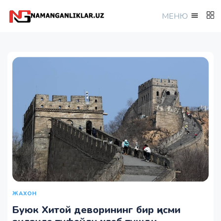
МEНЮ
ЖАХОН
Буюк Хитой деворининг бир қисми