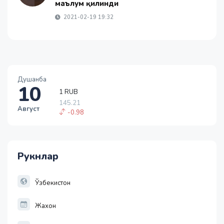
маълум қилинди
2021-02-19 19:32
Душанба
10
1 RUB
145.21
Август
-0.98
1 USD
11952.10
36.46
Рукнлар
1 EUR
13779.58
30.12
Ўзбекистон
Жахон