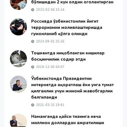
бўлишидан 2 кун олдин огоҳлантирган
2023-02-06 15:14
Россияда ўзбекистонлик йигит
терроризмни молиялаштиришда
гумонланиб қўлга олинди
2023-09-01 15:26
Тошкентда ниқобланган кишилар
босқинчилик содир этди
2019-12-06 00:07
Ўзбекистонда Президентни
интернетда ҳақоратлаш ёки унга туҳмат
қилганлик учун жиноий жавобгарлик
белгиланди
2021-03-31 19:41
Наманганда қайси тизимга неча
миллион доллардан ажратилиши