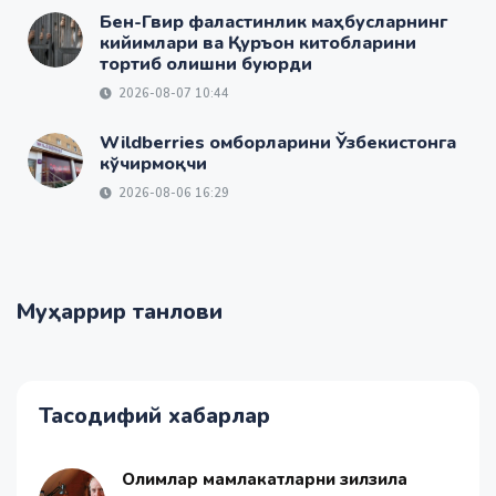
Бен-Гвир фаластинлик маҳбусларнинг
кийимлари ва Қуръон китобларини
тортиб олишни буюрди
2026-08-07 10:44
Wildberries омборларини Ўзбекистонга
кўчирмоқчи
2026-08-06 16:29
Муҳаррир танлови
Тасодифий хабарлар
Олимлар мамлакатларни зилзила