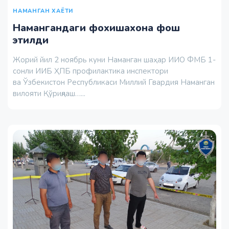
НАМАНГАН ХАЁТИ
Намангандаги фохишахона фош
этилди
Жорий йил 2 ноябрь куни Наманган шаҳар ИИО ФМБ 1-
сонли ИИБ ҲПБ профилактика инспектори
ва Ўзбекистон Республикаси Миллий Гвардия Наманган
вилояти Қўриқлаш…...