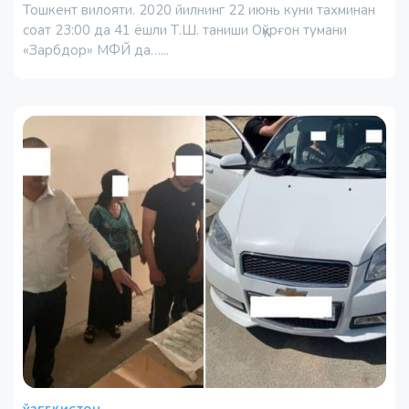
Тошкент вилояти. 2020 йилнинг 22 июнь куни тахминан
соат 23:00 да 41 ёшли Т.Ш. таниши Оққўрғон тумани
«Зарбдор» МФЙ да…...