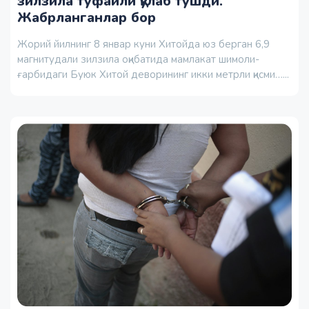
зилзила туфайли қулаб тушди.
Жабрланганлар бор
Жорий йилнинг 8 январ куни Хитойда юз берган 6,9
магнитудали зилзила оқибатида мамлакат шимоли-
ғарбидаги Буюк Хитой деворининг икки метрли қисми…...