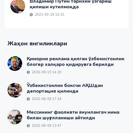
Владимир Путин тарихий ўзгариш
қилиши кутилмоқда
2022-09-29 16:15
Жаҳон янгиликлари
Қиморни реклама қилган ўзбекистонлик
блогер халқаро қидирувга берилди
2026-08-10 14:20
Ўзбекистонлик боксчи АҚШдан
депортация қилинди
2026-08-08 17:24
Мессининг фаолияти якунлангач нима
билан шуғулланиши айтилди
2026-08-08 13:47