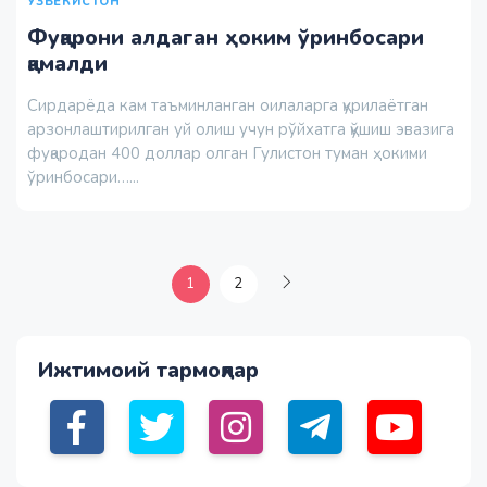
ЎЗБЕКИСТОН
Фуқарони алдаган ҳоким ўринбосари
қамалди
Сирдарёда кам таъминланган оилаларга қурилаётган
арзонлаштирилган уй олиш учун рўйхатга қўшиш эвазига
фуқародан 400 доллар олган Гулистон туман ҳокими
ўринбосари…...
1
2
Ижтимоий тармоқлар