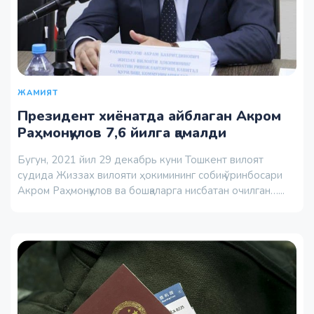
ЖАМИЯТ
Президент хиёнатда айблаган Акром
Раҳмонқулов 7,6 йилга қамалди
Бугун, 2021 йил 29 декабрь куни Тошкент вилоят
судида Жиззах вилояти ҳокимининг собиқ ўринбосари
Акром Раҳмонқулов ва бошқаларга нисбатан очилган…...