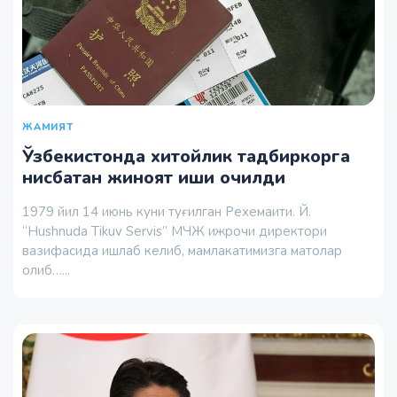
ЖАМИЯТ
Ўзбекистонда хитойлик тадбиркорга
нисбатан жиноят иши очилди
1979 йил 14 июнь куни туғилган Рехемаити. Й.
“Hushnuda Tikuv Servis” МЧЖ ижрочи директори
вазифасида ишлаб келиб, мамлакатимизга матолар
олиб…...