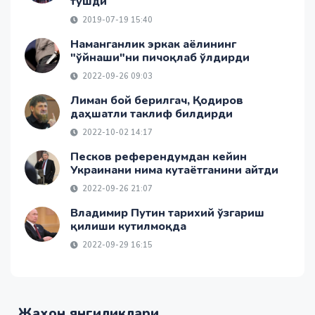
тушди
2019-07-19 15:40
Наманганлик эркак аёлининг
"ўйнаши"ни пичоқлаб ўлдирди
2022-09-26 09:03
Лиман бой берилгач, Қодиров
даҳшатли таклиф билдирди
2022-10-02 14:17
Песков референдумдан кейин
Украинани нима кутаётганини айтди
2022-09-26 21:07
Владимир Путин тарихий ўзгариш
қилиши кутилмоқда
2022-09-29 16:15
Жаҳон янгиликлари