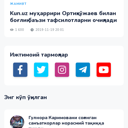
ЖАМИЯТ
Kun.uz муҳаррири Ортиқхўжаев билан
боғлиқ баъзи тафсилотларни очиқлади
1 600
2019-11-19 20:01
Ижтимоий тармоқлар
Энг кўп ўқилган
Гулнора Каримовани соғинган
санъаткорлар норасмий тақиққа