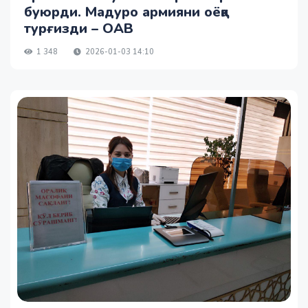
буюрди. Мадуро армияни оёққа
турғизди – ОАВ
1 348
2026-01-03 14:10