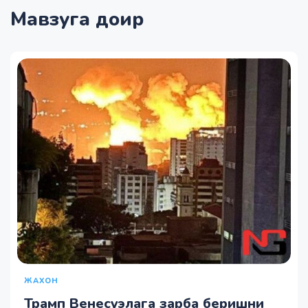
Мавзуга доир
ЖАХОН
Трамп Венесуэлага зарба беришни