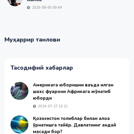
2026-08-05 09:49
Муҳаррир танлови
Тасодифий хабарлар
Америкага юборишни ваъда қилган
шахс фуқарони Африкага жўнатиб
юборди
2024-07-27 15:21
Қозоғистон толиблар билан алоқа
ўрнатишга тайёр. Давлатнинг қандай
мақсади бор?