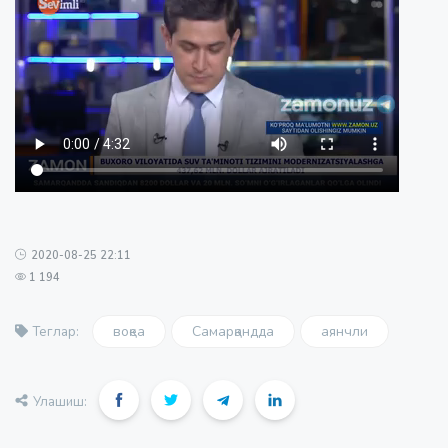
2020-08-25 22:11
1 194
воқеа
Самарқандда
аянчли
Теглар:
Улашиш: