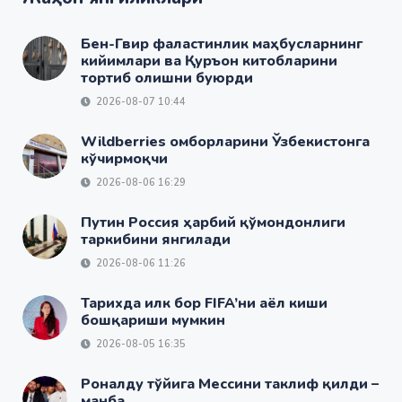
Бен-Гвир фаластинлик маҳбусларнинг
кийимлари ва Қуръон китобларини
тортиб олишни буюрди
2026-08-07 10:44
Wildberries омборларини Ўзбекистонга
кўчирмоқчи
2026-08-06 16:29
Путин Россия ҳарбий қўмондонлиги
таркибини янгилади
2026-08-06 11:26
Тарихда илк бор FIFA’ни аёл киши
бошқариши мумкин
2026-08-05 16:35
Роналду тўйига Мессини таклиф қилди –
манба