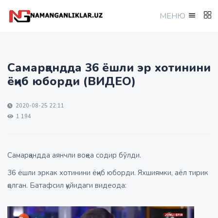
МEНЮ
Самарқандда 36 ёшли эр хотинини
ёқиб юборди (ВИДЕО)
2020-08-25 22:11
1 194
Самарқандда аянчли воқеа содир бўлди.
36 ёшли эркак хотинини ёқиб юборди. Яхшиямки, аёл тирик
қолган. Батафсил қуйидаги видеода: