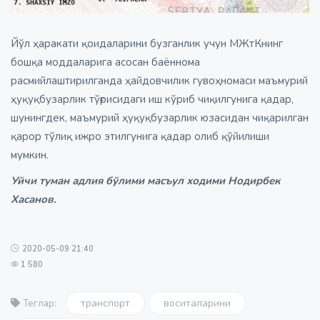
Йўл ҳаракати қоидаларини бузганлик учун МЖтКнинг
бошқа моддаларига асосан баённома
расмийлаштирилганда ҳайдовчилик гувоҳномаси маъмурий
ҳуқуқбузарлик тўғрисидаги иш кўриб чиқилгунига қадар,
шунингдек, маъмурий ҳуқуқбузарлик юзасидан чиқарилган
қарор тўлиқ ижро этилгунига қадар олиб қўйилиши
мумкин.
Уйчи туман адлия бўлими масъул ходими Нодирбек
Хасанов.
2020-05-09 21:40
1 580
транспорт
воситаларини
Теглар: