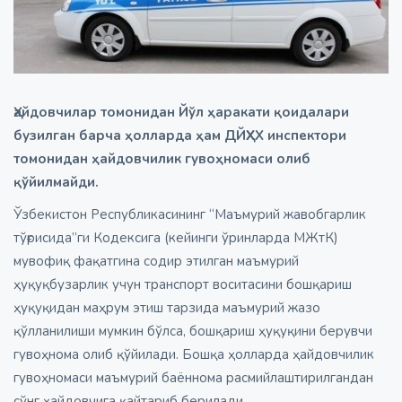
Ҳайдовчилар томонидан Йўл ҳаракати қоидалари
бузилган барча ҳолларда ҳам ДЙҲХХ инспектори
томонидан ҳайдовчилик гувоҳномаси олиб
қўйилмайди.
Ўзбекистон Республикасининг “Маъмурий жавобгарлик
тўғрисида”ги Кодексига (кейинги ўринларда МЖтК)
мувофиқ фақатгина содир этилган маъмурий
ҳуқуқбузарлик учун транспорт воситасини бошқариш
ҳуқуқидан маҳрум этиш тарзида маъмурий жазо
қўлланилиши мумкин бўлса, бошқариш ҳуқуқини берувчи
гувоҳнома олиб қўйилади. Бошқа ҳолларда ҳайдовчилик
гувоҳномаси маъмурий баённома расмийлаштирилгандан
сўнг ҳайдовчига қайтариб берилади.