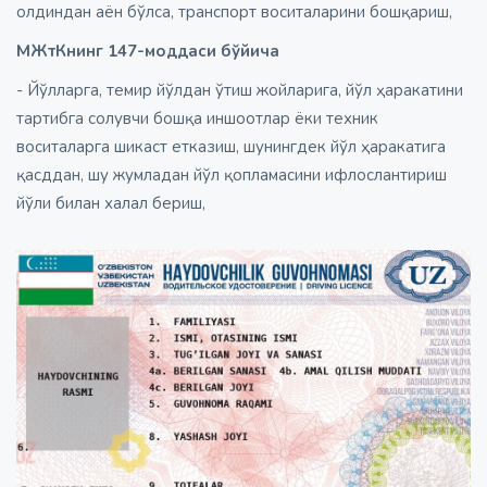
олдиндан аён бўлса, транспорт воситаларини бошқариш,
МЖтКнинг 147-моддаси бўйича
- Йўлларга, темир йўлдан ўтиш жойларига, йўл ҳаракатини
тартибга солувчи бошқа иншоотлар ёки техник
воситаларга шикаст етказиш, шунингдек йўл ҳаракатига
қасддан, шу жумладан йўл қопламасини ифлослантириш
йўли билан халал бериш,