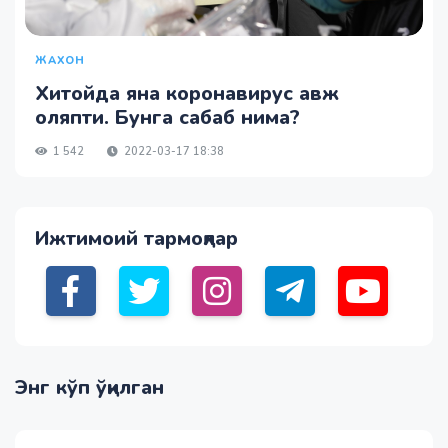
ЖАХОН
Хитойда яна коронавирус авж
оляпти. Бунга сабаб нима?
1 542
2022-03-17 18:38
Ижтимоий тармоқлар
Энг кўп ўқилган