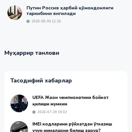
Путин Россия ҳарбий қўмондонлиги
таркибини янгилади
2026-08-06 11:26
Муҳаррир танлови
Тасодифий хабарлар
UEFA Жаҳон чемпионатини бойкот
қилиши мумкин
2026-07-29 18:02
IMEI кодларини рўйхатдан ўтказиш
учун нималарни билиш зарур?