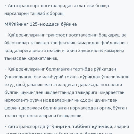
-
Автотранспорт воситаларидан ахлат ёки бошқа
нарсаларни ташлаб юбориш
;
МЖтКнинг 125-моддаси бўйича
-
Ҳайдовчиларнинг транспорт воситаларини бошқариш ва
йўловчилар ташишда хавфсизлик камаридан фойдаланиш
қоидаларига риоя этмаслиги, яъни хавфсизлик камарини
тақмасдан ҳаракатланиш,
-
Ҳайдовчиларнинг белгиланган тартибда рўйхатдан
ўтказилмаган ёки мажбурий техник кўрикдан ўтказилмаган
ёхуд фойдаланиш ман этиладиган даражада носозлиги
бўлган, шунингдек ишлаётганида ташқарига чиқараётган
ифлослантирувчи моддаларнинг миқдори, шунингдек
шовқин даражаси белгиланган нормалардан ортиқ бўлган
транспорт воситаларини бошқариши,
-
Автотранспортда
ўт ўчиргич
,
тиббиёт қутичаси
, авария