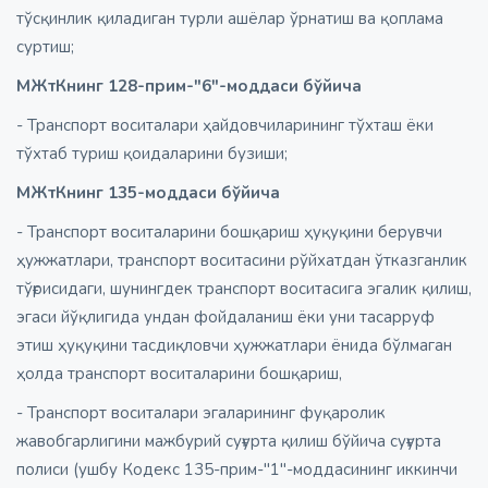
тўсқинлик қиладиган турли ашёлар ўрнатиш ва қоплама
суртиш;
МЖтКнинг 128-прим-"6"-моддаси бўйича
- Транспорт воситалари ҳайдовчиларининг тўхташ ёки
тўхтаб туриш қоидаларини бузиши;
МЖтКнинг 135-моддаси бўйича
- Транспорт воситаларини бошқариш ҳуқуқини берувчи
ҳужжатлари, транспорт воситасини рўйхатдан ўтказганлик
тўғрисидаги, шунингдек транспорт воситасига эгалик қилиш,
эгаси йўқлигида ундан фойдаланиш ёки уни тасарруф
этиш ҳуқуқини тасдиқловчи ҳужжатлари ёнида бўлмаган
ҳолда транспорт воситаларини бошқариш,
- Транспорт воситалари эгаларининг фуқаролик
жавобгарлигини мажбурий суғурта қилиш бўйича суғурта
полиси (ушбу Кодекс 135-прим-"1"-моддасининг иккинчи