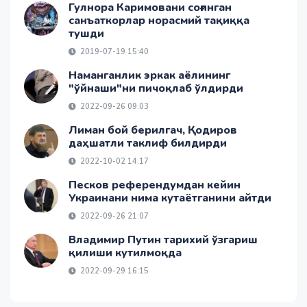
Гулнора Каримовани соғинган
санъаткорлар норасмий тақиққа
тушди
2019-07-19 15:40
Наманганлик эркак аёлининг
"ўйнаши"ни пичоқлаб ўлдирди
2022-09-26 09:03
Лиман бой берилгач, Қодиров
даҳшатли таклиф билдирди
2022-10-02 14:17
Песков референдумдан кейин
Украинани нима кутаётганини айтди
2022-09-26 21:07
Владимир Путин тарихий ўзгариш
қилиши кутилмоқда
2022-09-29 16:15