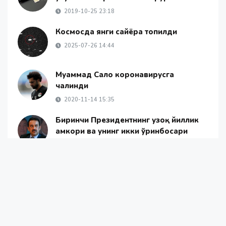
2019-10-25 23:18
Космосда янги сайёра топилди
2025-07-26 14:44
Муҳаммад Салоҳ коронавирусга
чалинди
2020-11-14 15:35
Биринчи Президентнинг узоқ йиллик
ҳамкори ва унинг икки ўринбосари
давлат тўнтаришида айбланяпти
2022-01-13 19:14
Янгиликлар
Жамият
Жаҳон янгиликлари
ОАВ ҳақида