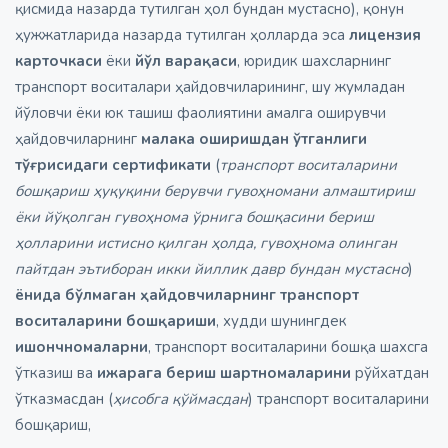
қисмида назарда тутилган ҳол бундан мустасно), қонун
ҳужжатларида назарда тутилган ҳолларда эса
лицензия
карточкаси
ёки
йўл варақаси
, юридик шахсларнинг
транспорт воситалари ҳайдовчиларининг, шу жумладан
йўловчи ёки юк ташиш фаолиятини амалга оширувчи
ҳайдовчиларнинг
малака оширишдан ўтганлиги
тўғрисидаги сертификати
(
транспорт воситаларини
бошқариш ҳуқуқини берувчи гувоҳномани алмаштириш
ёки йўқолган гувоҳнома ўрнига бошқасини бериш
ҳолларини истисно қилган ҳолда, гувоҳнома олинган
пайтдан эътиборан икки йиллик давр бундан мустасно
)
ёнида бўлмаган ҳайдовчиларнинг транспорт
воситаларини бошқариши
, худди шунингдек
ишончномаларни
, транспорт воситаларини бошқа шахсга
ўтказиш ва
ижарага бериш шартномаларини
рўйхатдан
ўтказмасдан (
ҳисобга қўймасдан
) транспорт воситаларини
бошқариш,