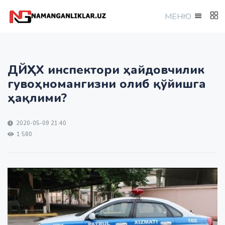
МEНЮ
ДЙҲХХ инспектори ҳайдовчилик
гувоҳномангизни олиб қўйишга
ҳақлими?
2020-05-09 21:40
1 580