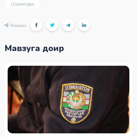
Шунингдек
Улашиш:
Мавзуга доир