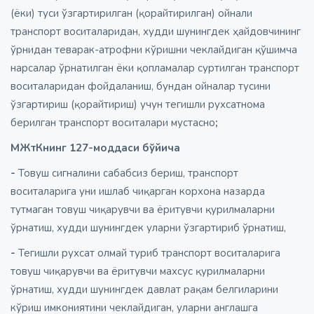
(ёки) туси ўзгартирилган (қорайтирилган) ойнали
транспорт воситаларидан, худди шунингдек ҳайдовчининг
ўрнидан теварак-атрофни кўришни чеклайдиган қўшимча
нарсалар ўрнатилган ёки қопламалар суртилган транспорт
воситаларидан фойдаланиш, бундан ойналар тусини
ўзгартириш (қорайтириш) учун тегишли рухсатнома
берилган транспорт воситалари мустасно
;
МЖтКнинг 127-моддаси бўйича
-
Товуш сигналини сабабсиз бериш, транспорт
воситаларига уни ишлаб чиқарган корхона назарда
тутмаган товуш чиқарувчи ва ёритувчи қурилмаларни
ўрнатиш, худди шунингдек уларни ўзгартириб ўрнатиш,
-
Тегишли рухсат олмай туриб транспорт воситаларига
товуш чиқарувчи ва ёритувчи махсус қурилмаларни
ўрнатиш, худди шунингдек давлат рақам белгиларини
кўриш имкониятини чеклайдиган, уларни англашга