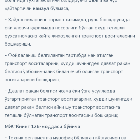
ҳолатида тўхтаганлигини билдирувчи
белги
ва нур
қайтаргичли
камзул
бўлмаса,
-
Ҳайдовчиларнинг тормоз тизимида, руль бошқарувида
ёки уловчи қурилмада носозлиги бўлган ёхуд тегишли
рухсатномасиз қайта жиҳозланган транспорт воситаларини
бошқариши,
-
Фойдаланиш белгиланган тартибда ман этилган
транспорт воситаларини, худди шунингдек давлат рақам
белгиси ўзбошимчалик билан ечиб олинган транспорт
воситаларини бошқариш,
-
Давлат рақам белгиси ясама ёки ўзга усулларда
ўзгартирилган транспорт воситаларини, худди шунингдек
давлат рақам белгиси айни шу транспорт воситасига
тегишли бўлмаган транспорт воситасини бошқариш
;
МЖтКнинг 126-моддаси бўйича
-
Техник регламентга мувофиқ бўлмаган кўзгусимон ва