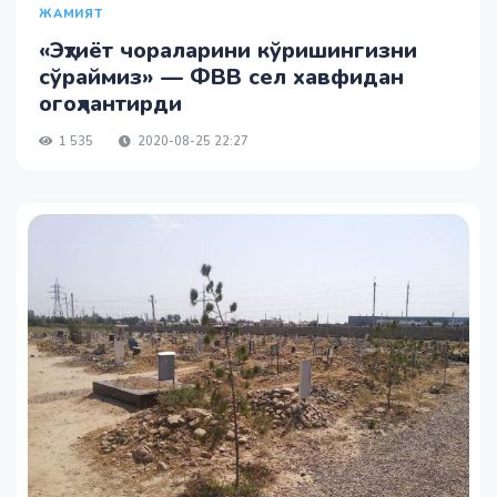
ЖАМИЯТ
«Эҳтиёт чораларини кўришингизни
сўраймиз» — ФВВ сел хавфидан
огоҳлантирди
1 535
2020-08-25 22:27