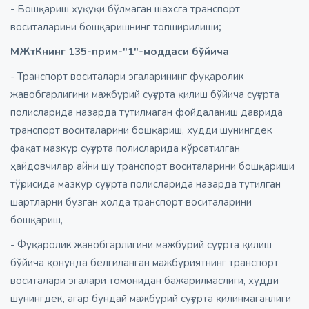
- Бошқариш ҳуқуқи бўлмаган шахсга транспорт
воситаларини бошқаришнинг топширилиши
;
МЖтКнинг 135-прим-"1"-моддаси бўйича
- Транспорт воситалари эгаларининг фуқаролик
жавобгарлигини мажбурий суғурта қилиш бўйича суғурта
полисларида назарда тутилмаган фойдаланиш даврида
транспорт воситаларини бошқариш, худди шунингдек
фақат мазкур суғурта полисларида кўрсатилган
ҳайдовчилар айни шу транспорт воситаларини бошқариши
тўғрисида мазкур суғурта полисларида назарда тутилган
шартларни бузган ҳолда транспорт воситаларини
бошқариш,
- Фуқаролик жавобгарлигини мажбурий суғурта қилиш
бўйича қонунда белгиланган мажбуриятнинг транспорт
воситалари эгалари томонидан бажарилмаслиги, худди
шунингдек, агар бундай мажбурий суғурта қилинмаганлиги