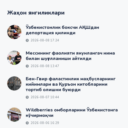
Жаҳон янгиликлари
Ўзбекистонлик боксчи АҚШдан
депортация қилинди
2026-08-08 17:24
Мессининг фаолияти якунлангач нима
билан шуғулланиши айтилди
2026-08-08 13:47
Бен-Гвир фаластинлик маҳбусларнинг
кийимлари ва Қуръон китобларини
тортиб олишни буюрди
2026-08-07 10:44
Wildberries омборларини Ўзбекистонга
кўчирмоқчи
2026-08-06 16:29