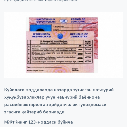
Қуйидаги моддаларда назарда тутилган маъмурий
ҳуқуқбузарликлар учун маъмурий баённома
расмийлаштирилгач ҳайдовчилик гувоҳномаси
эгасига қайтариб берилади:
МЖтКнинг 123-моддаси бўйича