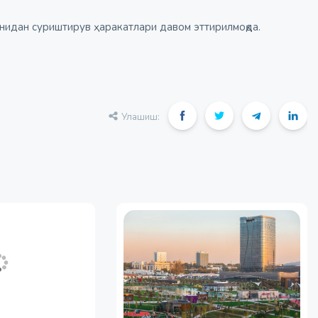
нидан суриштирув ҳаракатлари давом эттирилмоқда.
Улашиш: