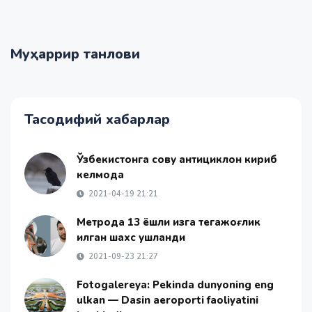
Муҳаррир танлови
Тасодифий хабарлар
Ўзбекистонга совуқ антициклон кириб
келмоқда
2021-04-19 21:21
Метрода 13 ёшли қизга тегажоғлик
қилган шахс ушланди
2021-09-23 21:27
Fotogalereya: Pekinda dunyoning eng
ulkan — Dasin aeroporti faoliyatini