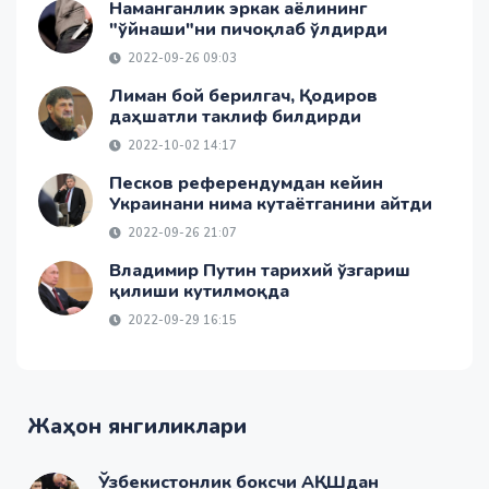
Наманганлик эркак аёлининг
"ўйнаши"ни пичоқлаб ўлдирди
2022-09-26 09:03
Лиман бой берилгач, Қодиров
даҳшатли таклиф билдирди
2022-10-02 14:17
Песков референдумдан кейин
Украинани нима кутаётганини айтди
2022-09-26 21:07
Владимир Путин тарихий ўзгариш
қилиши кутилмоқда
2022-09-29 16:15
Жаҳон янгиликлари
Ўзбекистонлик боксчи АҚШдан