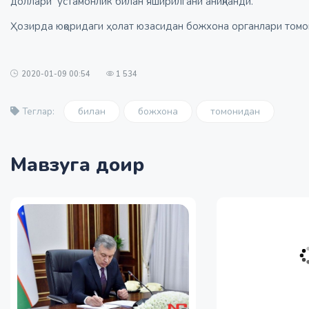
доллари устамонлик билан яширилгани аниқланди.
Ҳозирда юқоридаги ҳолат юзасидан божхона органлари томо
2020-01-09 00:54
1 534
билан
божхона
томонидан
Теглар:
Мавзуга доир