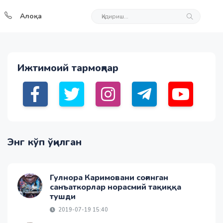
Алоқа
Ижтимоий тармоқлар
Энг кўп ўқилган
Гулнора Каримовани соғинган
санъаткорлар норасмий тақиққа
тушди
2019-07-19 15:40