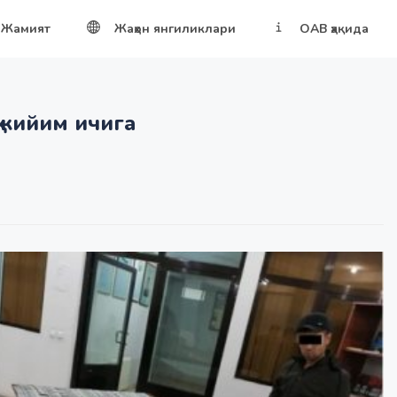
Жамият
Жаҳон янгиликлари
ОАВ ҳақида
 кийим ичига