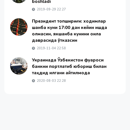
boshladi
2019-09-29 22:27
Президент топшириғи: ходимлар
шанба куни 17:00 дан кейин ишда
қолмасин, якшанба кунини оила
даврасида ўтказсин
2019-11-04 22:58
Украинада Ўзбекистон фуқароси
банкни портлатиб юбориш билан
таҳдид қилгани айтилмоқда
2020-08-03 22:28