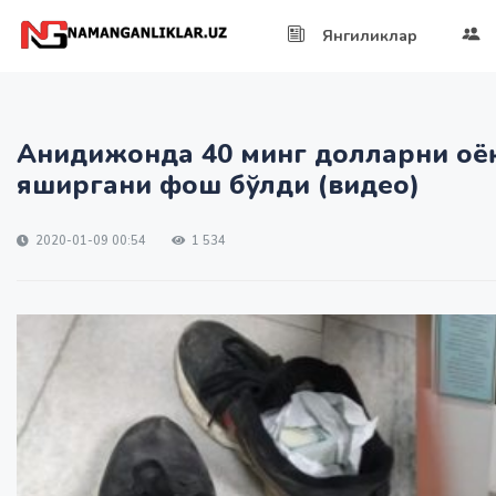
Янгиликлар
Анидижонда 40 минг долларни оёқ
яширгани фош бўлди (видео)
2020-01-09 00:54
1 534