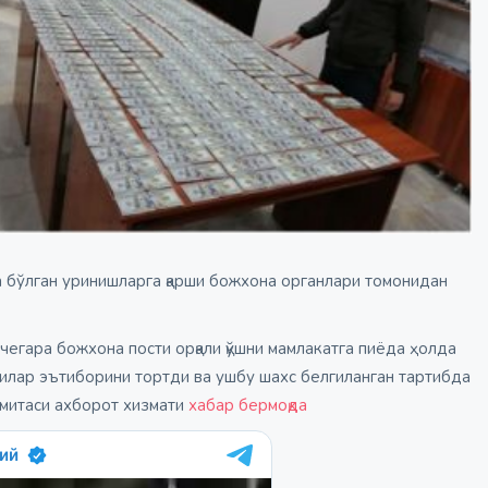
а бўлган уринишларга қарши божхона органлари томонидан
егара божхона пости орқали қўшни мамлакатга пиёда ҳолда
чилар эътиборини тортди ва ушбу шахс белгиланган тартибда
ўмитаси ахборот хизмати
хабар бермоқда