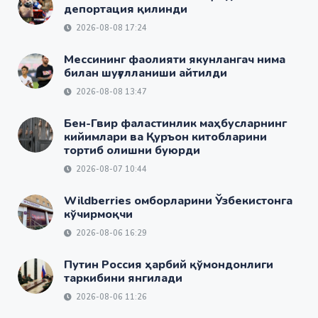
депортация қилинди
2026-08-08 17:24
Мессининг фаолияти якунлангач нима
билан шуғулланиши айтилди
2026-08-08 13:47
Бен-Гвир фаластинлик маҳбусларнинг
кийимлари ва Қуръон китобларини
тортиб олишни буюрди
2026-08-07 10:44
Wildberries омборларини Ўзбекистонга
кўчирмоқчи
2026-08-06 16:29
Путин Россия ҳарбий қўмондонлиги
таркибини янгилади
2026-08-06 11:26