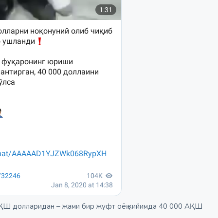
 АҚШ долларидан – жами бир жуфт оёқ кийимда 40 000 АҚШ