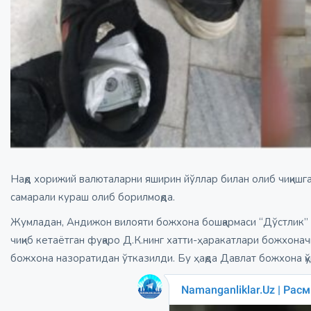
Нақд хорижий валюталарни яширин йўллар билан олиб чиқишг
самарали кураш олиб борилмоқда.
Жумладан, Андижон вилояти божхона бошқармаси “Дўстлик” ч
чиқиб кетаётган фуқаро Д.К.нинг хатти-ҳаракатлари божхона
божхона назоратидан ўтказилди. Бу ҳақда Давлат божхона қ