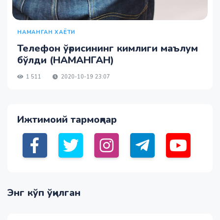
НАМАНГАН ХАЁТИ
Телефон ўғрисининг кимлиги маълум
бўлди (НАМАНГАН)
1 511
2020-10-19 23:07
Ижтимоий тармоқлар
Энг кўп ўқилган