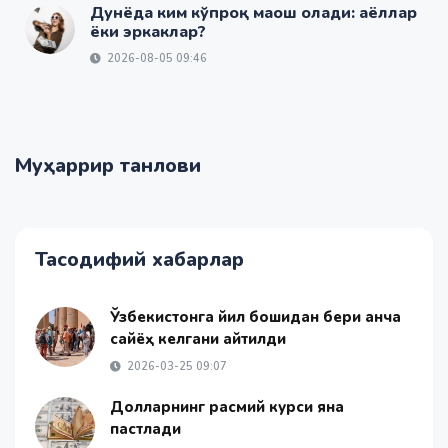
Дунёда ким кўпроқ маош олади: аёллар
ёки эркаклар?
2026-08-05 09:46
Муҳаррир танлови
Тасодифий хабарлар
Ўзбекистонга йил бошидан бери қанча
сайёҳ келгани айтилди
2026-03-25 09:07
Долларнинг расмий курси яна
пастлади