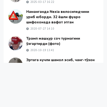
2025-03-17 16:22
Наманганда Nexia велосипедчини
уриб юборди. 32 ёшли фуқаро
шифохонада вафот этган
2020-07-27 14:10
Трамп машҳур соч турмагини
ўзгартирди (фото)
2020-10-19 13:41
Эртага кучли шамол эсиб, чанг-тўзон
кўтарилади
2025-07-28 16:46
Янгиликлар
Жамият
Жаҳон янгиликлари
ОАВ ҳақида
Алоқа