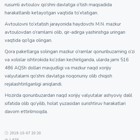
rusumli avtoulov qo‘shni davlatga o‘tish maqsadida
harakatlanib ketayotgan vaqtida to‘xtatigan.
Avtoulovni to‘xtatish jarayonida haydovchi M.N. mazkur
avtoulovdan o‘ramlarni olib, qir-adirga yashirishga uringan
vaqtida qo‘lga olingan.
Qora paketlarga solingan mazkur o‘ramlar qonunbuzarning o‘zi
va xolislar ishtirokida ko‘zdan kechirilganda, ularda jami 516
486 AQSh dollari mavjudligi va mazkur naqd xorijiy
valyutalarni qo‘shni davlatga noqonuniy olib chiqish
rejalashtirilganligi aniqlandi.
Hozirda qonunbuzardan naqd xorijiy valyutalar ashyoviy dalil
sifatida olib qo‘yilib, holat yuzasidan surishtiruv harakatlari
davom ettirilmoqda.
2019-10-07 20:30