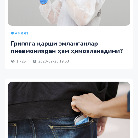
ЖАМИЯТ
Гриппга қарши эмланганлар
пневмониядан ҳам ҳимояланадими?
1 725
2020-09-20 19:53