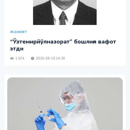
ЖАМИЯТ
“Ўзтемирйўлназорат” бошлиғи вафот
этди
1 674
2020-09-18 14:38