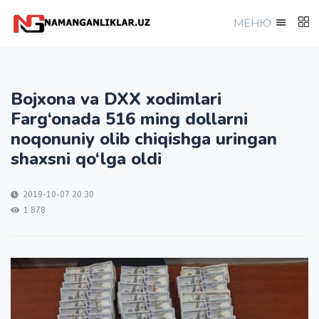
МEНЮ
Bojxona va DXX xodimlari
Farg‘onada 516 ming dollarni
noqonuniy olib chiqishga uringan
shaxsni qo‘lga oldi
2019-10-07 20:30
1 878