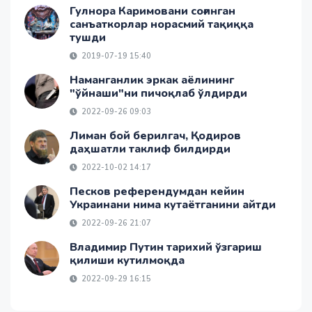
Гулнора Каримовани соғинган
санъаткорлар норасмий тақиққа
тушди
2019-07-19 15:40
Наманганлик эркак аёлининг
"ўйнаши"ни пичоқлаб ўлдирди
2022-09-26 09:03
Лиман бой берилгач, Қодиров
даҳшатли таклиф билдирди
2022-10-02 14:17
Песков референдумдан кейин
Украинани нима кутаётганини айтди
2022-09-26 21:07
Владимир Путин тарихий ўзгариш
қилиши кутилмоқда
2022-09-29 16:15