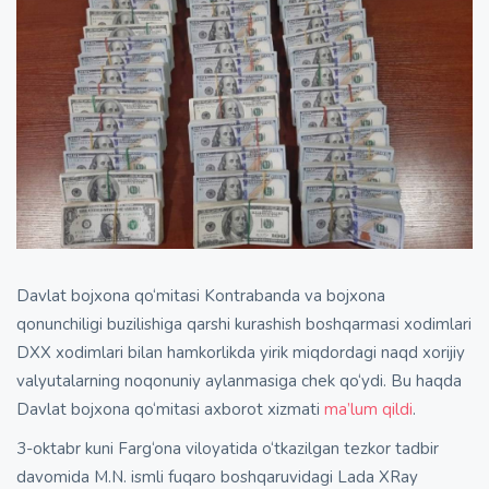
Davlat bojxona qo‘mitasi Kontrabanda va bojxona
qonunchiligi buzilishiga qarshi kurashish boshqarmasi xodimlari
DXX xodimlari bilan hamkorlikda yirik miqdordagi naqd xorijiy
valyutalarning noqonuniy aylanmasiga chek qo‘ydi. Bu haqda
Davlat bojxona qo‘mitasi axborot xizmati
ma’lum qildi
.
3-oktabr kuni Farg‘ona viloyatida o‘tkazilgan tezkor tadbir
davomida M.N. ismli fuqaro boshqaruvidagi Lada XRay