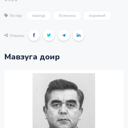
1 878
мазкур
божхона
хорижий
Теглар:
Улашиш:
Мавзуга доир