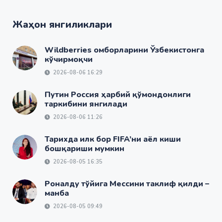
Жаҳон янгиликлари
Wildberries омборларини Ўзбекистонга
кўчирмоқчи
2026-08-06 16:29
Путин Россия ҳарбий қўмондонлиги
таркибини янгилади
2026-08-06 11:26
Тарихда илк бор FIFA’ни аёл киши
бошқариши мумкин
2026-08-05 16:35
Роналду тўйига Мессини таклиф қилди –
манба
2026-08-05 09:49