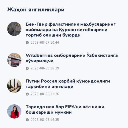
Жаҳон янгиликлари
Бен-Гвир фаластинлик маҳбусларнинг
кийимлари ва Қуръон китобларини
тортиб олишни буюрди
2026-08-07 10:44
Wildberries омборларини Ўзбекистонга
кўчирмоқчи
2026-08-06 16:29
Путин Россия ҳарбий қўмондонлиги
таркибини янгилади
2026-08-06 11:26
Тарихда илк бор FIFA’ни аёл киши
бошқариши мумкин
2026-08-05 16:35