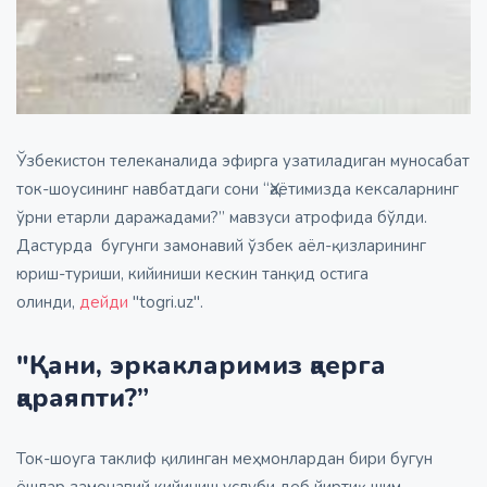
Ўзбекистон телеканалида эфирга узатиладиган муносабат
ток-шоусининг навбатдаги сони “Ҳаётимизда кексаларнинг
ўрни етарли даражадами?” мавзуси атрофида бўлди.
Дастурда бугунги замонавий ўзбек аёл-қизларининг
юриш-туриши, кийиниши кескин танқид остига
олинди,
дейди
"togri.uz".
"Қани, эркакларимиз қаерга
қараяпти?”
Ток-шоуга таклиф қилинган меҳмонлардан бири бугун
ёшлар замонавий кийиниш услуби деб йиртиқ шим