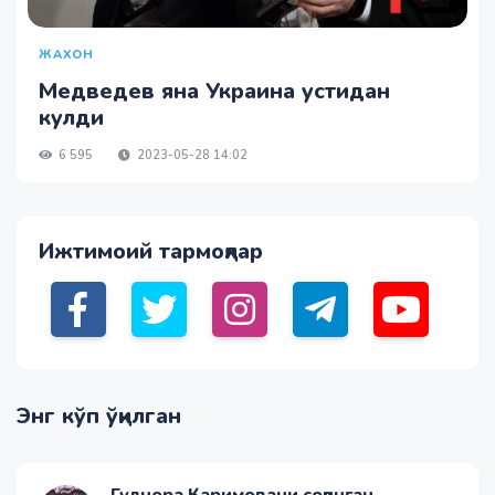
ЖАХОН
Медведев яна Украина устидан
кулди
6 595
2023-05-28 14:02
Ижтимоий тармоқлар
Энг кўп ўқилган
Гулнора Каримовани соғинган