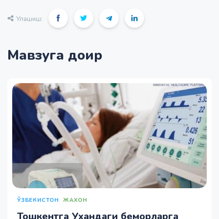
Улашиш:
Мавзуга доир
ЎЗБЕКИСТОН
ЖАХОН
Тошкентга Ухандаги беморларга