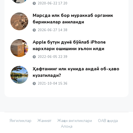
2020-06-22 17:20
Марсда илк бор мураккаб органик
бирикмалар аниқланди
2026-06-27 14:38
Apple бутун дунё бўйлаб iPhone
нархлари ошишини эълон қилди
2022-06-05 22:39
Ҳафтанинг илк кунида қандай об-ҳаво
кузатилади?
2021-10-04 15:36
Янгиликлар
Жамият
Жаҳон янгиликлари
ОАВ ҳақида
Алоқа