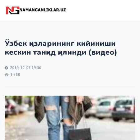
Ўзбек қизларининг кийиниши
кескин танқид қилинди (видео)
2019-10-07 19:36
1 768