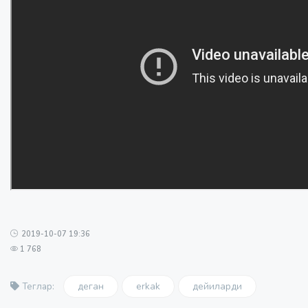
2019-10-07 19:36
1 768
деган
erkak
дейиларди
Теглар: