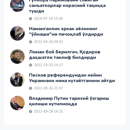
санъаткорлар норасмий тақиққа
тушди
2019-07-19 15:40
Наманганлик эркак аёлининг
"ўйнаши"ни пичоқлаб ўлдирди
2022-09-26 09:03
Лиман бой берилгач, Қодиров
даҳшатли таклиф билдирди
2022-10-02 14:17
Песков референдумдан кейин
Украинани нима кутаётганини айтди
2022-09-26 21:07
Владимир Путин тарихий ўзгариш
қилиши кутилмоқда
2022-09-29 16:15