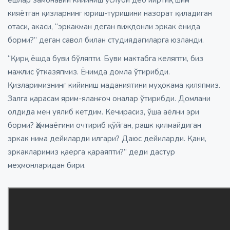
кияётган қизларнинг юриш-туришини назорат қиладиган
отаси, акаси, “эркакман деган виждонли эркак ёнида
борми?” деган савол билан студиядагиларга юзланди.
“Қирқ ёшда буви бўляпти. Буви мактабга келяпти, биз
мажлис ўтказяпмиз. Ёнимда домла ўтирибди.
Қизларимизнинг кийиниш маданиятини муҳокама қиляпмиз.
Залга қарасам ярим-яланғоч оналар ўтирибди. Домлани
олдида мен уялиб кетдим. Кечирасиз, ўша аёлни эри
борми? Ҳаммаёғини очтириб қўйган, рашк қилмайдиган
эркак нима дейиларди илгари? Даюс дейиларди. Қани,
эркакларимиз қаерга қараяпти?” деди дастур
меҳмонларидан бири.