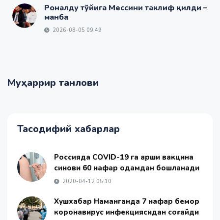
Роналду тўйига Мессини таклиф қилди –
манба
2026-08-05 09:49
Муҳаррир танлови
Тасодифий хабарлар
Россияда COVID-19 га қарши вакцина
синови 60 нафар одамдан бошланади
2020-04-12 05:10
Хушхабар Наманганда 7 нафар бемор
коронавирус инфекциясидан соғайди