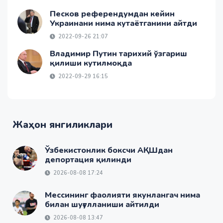
Песков референдумдан кейин
Украинани нима кутаётганини айтди
2022-09-26 21:07
Владимир Путин тарихий ўзгариш
қилиши кутилмоқда
2022-09-29 16:15
Жаҳон янгиликлари
Ўзбекистонлик боксчи АҚШдан
депортация қилинди
2026-08-08 17:24
Мессининг фаолияти якунлангач нима
билан шуғулланиши айтилди
2026-08-08 13:47