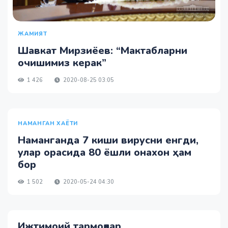
ЖАМИЯТ
Шавкат Мирзиёев: “Мактабларни
очишимиз керак”
1 426
2020-08-25 03:05
НАМАНГАН ХАЁТИ
Наманганда 7 киши вирусни енгди,
улар орасида 80 ёшли онахон ҳам
бор
1 502
2020-05-24 04:30
Ижтимоий тармоқлар