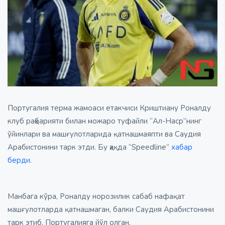
Португалия терма жамоаси етакчиси Криштиану Роналду
клуб раҳбарияти билан можаро туфайли “Ал-Наср”нинг
ўйинлари ва машғулотларида қатнашмаяпти ва Саудия
Арабистонини тарк этди. Бу ҳақда “Speedline”
хабар
берди.
Манбага кўра, Роналду норозилик сабаб нафақат
машғулотларда қатнашмаган, балки Саудия Арабистонини
тарк этиб, Португалияга йўл олган.