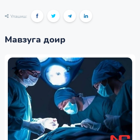
Улашиш:
Мавзуга доир