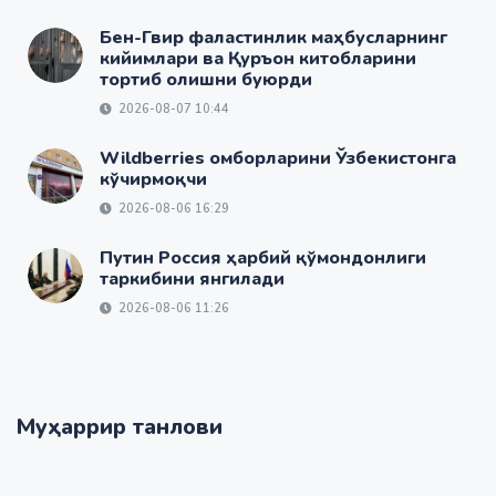
Бен-Гвир фаластинлик маҳбусларнинг
кийимлари ва Қуръон китобларини
тортиб олишни буюрди
2026-08-07 10:44
Wildberries омборларини Ўзбекистонга
кўчирмоқчи
2026-08-06 16:29
Путин Россия ҳарбий қўмондонлиги
таркибини янгилади
2026-08-06 11:26
Муҳаррир танлови