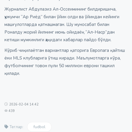
Журналист Абдулазиз Ал-Оссеимининг билдиришича,
ҳужумчи “Ар Риёд” билан ўйин олди ва ўйиндан кейинги
машғулотларда қатнашмаган. Шу муносабат билан
Роналду жорий йилнинг июнь ойидаёқ “Ал-Наср”дан
кетиши мумкинлиги ҳақидаги хабарлар пайдо бўлди.
Кўриб чиқилаётган вариантлар қаторига Европага қайтиш
ёки MLS клубларига ўтиш киради. Маълумотларга кўра,
футболчининг товон пули 50 миллион еврони ташкил
қилади.
2026-02-04 14:42
439
fudbol
Теглар: