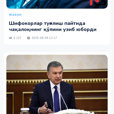
ЖАХОН
Шифокорлар туғилиш пайтида
чақалоқнинг қўлини узиб юборди
6 227
2025-08-09 12:17