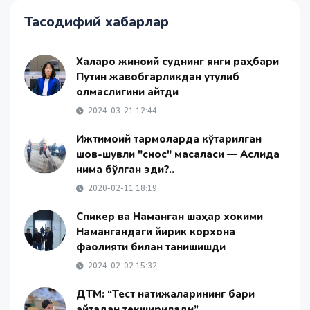
Тасодифий хабарлар
Халқаро жиноий суднинг янги раҳбари
Путин жавобгарликдан қутулиб
қолмаслигини айтди
2024-03-21 12:44
Ижтимоий тармоқларда кўтарилган
шов-шувли "снос" масаласи — Аслида
нима бўлган эди?..
2020-02-11 18:19
Спикер ва Наманган шаҳар хокими
Намангандаги йирик корхона
фаолияти билан танишишди
2024-02-02 15:32
ДТМ: “Тест натижаларининг бари
қайтадан текширилади”