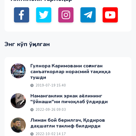
Энг кўп ўқилган
Гулнора Каримовани соғинган
санъаткорлар норасмий тақиққа
тушди
2019-07-19 15:40
Наманганлик эркак аёлининг
"ўйнаши"ни пичоқлаб ўлдирди
2022-09-26 09:03
Лиман бой берилгач, Қодиров
даҳшатли таклиф билдирди
2022-10-02 14:17