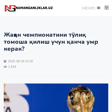
МEНЮ
Жаҳон чемпионатини тўлиқ
томоша қилиш учун қанча умр
керак?
2025-08-20 16:30
1 924