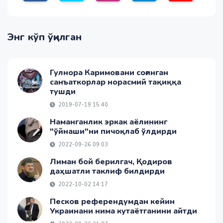
Энг кўп ўқилган
Гулнора Каримовани соғинган
санъаткорлар норасмий тақиққа
тушди
2019-07-19 15:40
Наманганлик эркак аёлининг
"ўйнаши"ни пичоқлаб ўлдирди
2022-09-26 09:03
Лиман бой берилгач, Қодиров
даҳшатли таклиф билдирди
2022-10-02 14:17
Песков референдумдан кейин
Украинани нима кутаётганини айтди