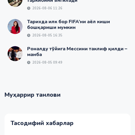
таркибини янгилади
2026-08-06 11:26
Тарихда илк бор FIFA’ни аёл киши
бошқариши мумкин
2026-08-05 16:35
Роналду тўйига Мессини таклиф қилди –
манба
2026-08-05 09:49
Муҳаррир танлови
Тасодифий хабарлар