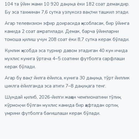
104 та ўйин жами 10 920 дақиқа ёки 182 соат демакдир.
Бу эса тахминан 7,6 сутка узлуксиз вақтни ташкил этади.
Агар телевизион эфир доирасида ҳисобласак, бир ўйинга
камида 2 соат ажратилади. Демак, барча ўйинларни
томоша қилиш учун 208 соат ёки 8,7 сутка керак бўлади.
Кунлик ҳисобда эса турнир давом этадиган 40 кун ичида
мухлис кунига ўртача 4–5 соатини футболга сарфлаши
керак бўлади.
Агар бу вақт йилга ёйилса, кунига 30 дақиқа, тўрт йиллик
циклга ёйилганда эса атиги 7–8 дақиқага тенг.
Шундай қилиб, 2026-йилги жаҳон чемпионатини тўлиқ
кўрмоқчи бўлган мухлис камида бир ҳафтадан ортиқ
умрини футболга бағишлаши керак бўлади.