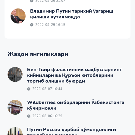
2022-09-26 21:07
Владимир Путин тарихий ўзгариш
қилиши кутилмоқда
2022-09-29 16:15
Жаҳон янгиликлари
Бен-Гвир фаластинлик маҳбусларнинг
кийимлари ва Қуръон китобларини
тортиб олишни буюрди
2026-08-07 10:44
Wildberries омборларини Ўзбекистонга
кўчирмоқчи
2026-08-06 16:29
Путин Россия ҳарбий қўмондонлиги