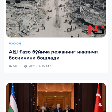
ЖАХОН
АҚШ Ғазо бўйича режанинг иккинчи
босқичини бошлади
505
2026-01-15 14:10