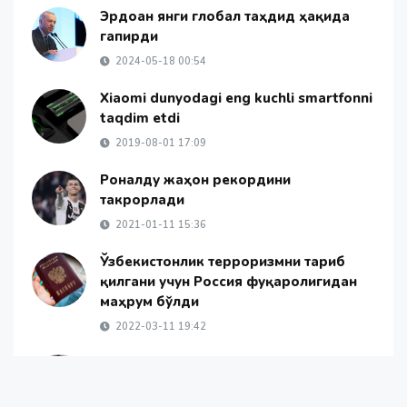
Эрдоған янги глобал таҳдид ҳақида
гапирди
2024-05-18 00:54
Xiaomi dunyodagi eng kuchli smartfonni
taqdim etdi
2019-08-01 17:09
Роналду жаҳон рекордини
такрорлади
2021-01-11 15:36
Ўзбекистонлик терроризмни тарғиб
қилгани учун Россия фуқаролигидан
маҳрум бўлди
2022-03-11 19:42
Яна бир халқаро террорчилик
ташкилоти тарафдори Ўзбекистонга
олиб келинди