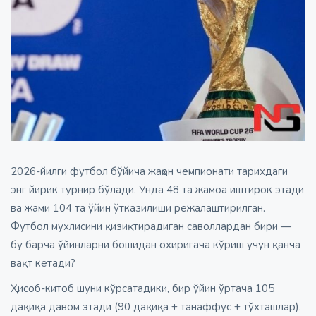
2026-йилги футбол бўйича жаҳон чемпионати тарихдаги
энг йирик турнир бўлади. Унда 48 та жамоа иштирок этади
ва жами 104 та ўйин ўтказилиши режалаштирилган.
Футбол мухлисини қизиқтирадиган саволлардан бири —
бу барча ўйинларни бошидан охиригача кўриш учун қанча
вақт кетади?
Ҳисоб-китоб шуни кўрсатадики, бир ўйин ўртача 105
дақиқа давом этади (90 дақиқа + танаффус + тўхташлар).