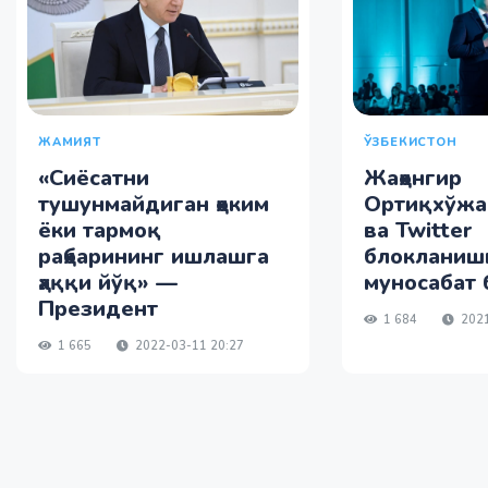
ЖАМИЯТ
ЎЗБЕКИСТОН
«Сиёсатни
Жаҳонгир
тушунмайдиган ҳоким
Ортиқхўжа
ёки тармоқ
ва Twitter
раҳбарининг ишлашга
блокланиш
ҳаққи йўқ» —
муносабат
Президент
1 684
2021
1 665
2022-03-11 20:27