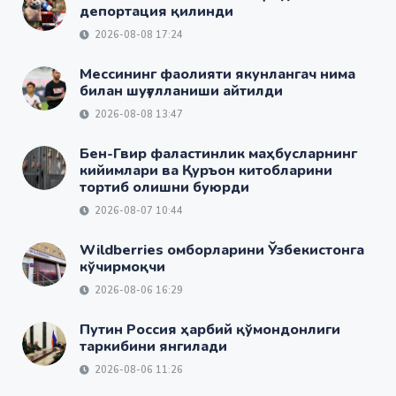
депортация қилинди
2026-08-08 17:24
Мессининг фаолияти якунлангач нима
билан шуғулланиши айтилди
2026-08-08 13:47
Бен-Гвир фаластинлик маҳбусларнинг
кийимлари ва Қуръон китобларини
тортиб олишни буюрди
2026-08-07 10:44
Wildberries омборларини Ўзбекистонга
кўчирмоқчи
2026-08-06 16:29
Путин Россия ҳарбий қўмондонлиги
таркибини янгилади
2026-08-06 11:26