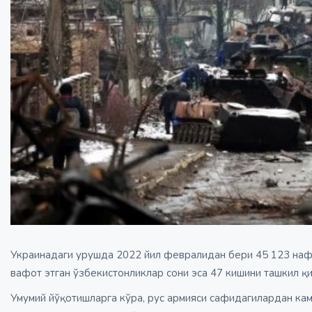
Украинадаги урушда 2022 йил февралидан бери 45 123 нафар
вафот этган ўзбекистонликлар сони эса 47 кишини ташкил қи
Умумий йўқотишларга кўра, рус армияси сафидагилардан ка