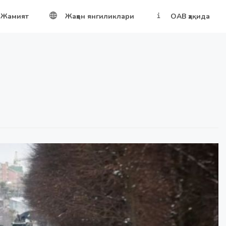
Жамият
Жаҳон янгиликлари
ОАВ ҳақида