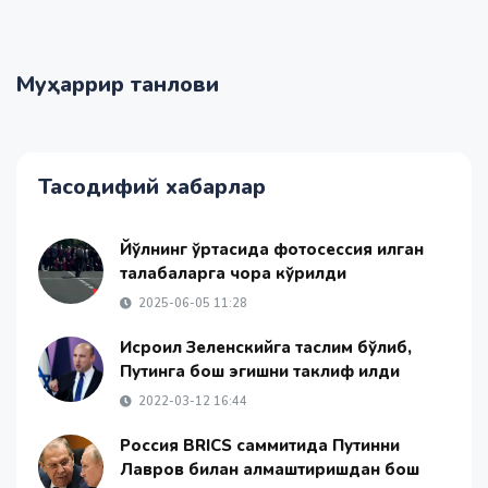
Муҳаррир танлови
Тасодифий хабарлар
Йўлнинг ўртасида фотосессия қилган
талабаларга чора кўрилди
2025-06-05 11:28
Исроил Зеленскийга таслим бўлиб,
Путинга бош эгишни таклиф қилди
2022-03-12 16:44
Россия BRICS саммитида Путинни
Лавров билан алмаштиришдан бош