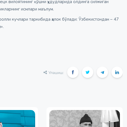
ецк вилоятининг қўшни ҳудудларида олдинга силжиган
ликларнинг исмлари маълум.
олли кучлари таркибида ҳалок бўлади: Ўзбекистондан – 47
».
Улашиш: