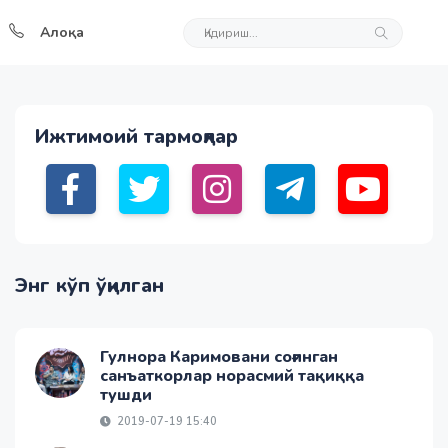
Алоқа
Ижтимоий тармоқлар
Энг кўп ўқилган
Гулнора Каримовани соғинган
санъаткорлар норасмий тақиққа
тушди
2019-07-19 15:40