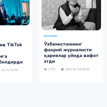
ЖАМИЯТ
Ўзбекистоннинг
ев TikTok
фахрий журналисти
қариялар уйида вафот
ига
этди
 билдирди
1 771
2022-01-03 19:26
-12-21 02:56