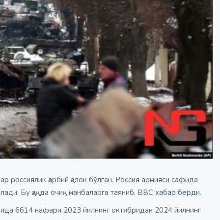
 россиялик ҳарбий ҳалок бўлган. Россия армияси сафида
лади. Бу ҳақда очиқ манбаларга таяниб, BBC
хабар берди.
мида 6614 нафари 2023 йилнинг октябридан 2024 йилнинг