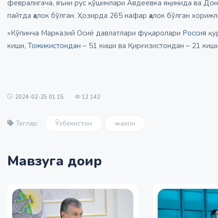
февралигача, яъни рус қўшинлари Авдеевка яқинида ва Дон
пайтда ҳалок бўлган. Ҳозирда 265 нафар ҳалок бўлган хориж
«Кўпинча Марказий Осиё давлатлари фуқаролари
Россия
қур
киши,
Тожикистондан
– 51 киши ва Қирғизистондан – 21 киши
2024-02-25 01:15
12 142
Ўзбекистон
жахон
Теглар:
Мавзуга доир