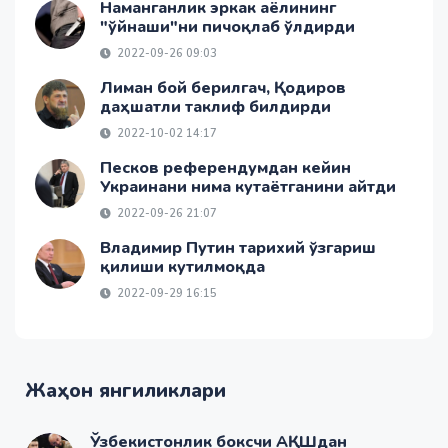
Наманганлик эркак аёлининг
"ўйнаши"ни пичоқлаб ўлдирди
2022-09-26 09:03
Лиман бой берилгач, Қодиров
даҳшатли таклиф билдирди
2022-10-02 14:17
Песков референдумдан кейин
Украинани нима кутаётганини айтди
2022-09-26 21:07
Владимир Путин тарихий ўзгариш
қилиши кутилмоқда
2022-09-29 16:15
Жаҳон янгиликлари
Ўзбекистонлик боксчи АҚШдан