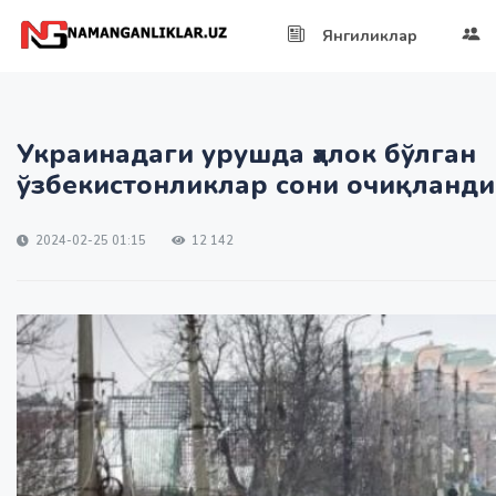
Янгиликлар
Украинадаги урушда ҳалок бўлган
ўзбекистонликлар сони очиқланди
2024-02-25 01:15
12 142