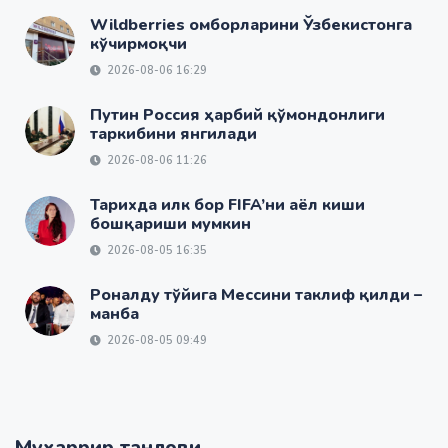
Wildberries омборларини Ўзбекистонга
кўчирмоқчи
2026-08-06 16:29
Путин Россия ҳарбий қўмондонлиги
таркибини янгилади
2026-08-06 11:26
Тарихда илк бор FIFA’ни аёл киши
бошқариши мумкин
2026-08-05 16:35
Роналду тўйига Мессини таклиф қилди –
манба
2026-08-05 09:49
Муҳаррир танлови