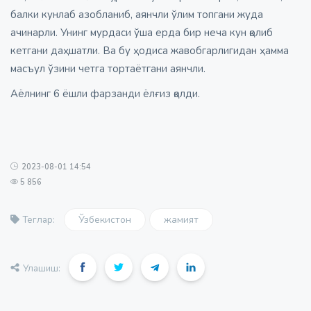
балки кунлаб азобланиб, аянчли ўлим топгани жуда
ачинарли. Унинг мурдаси ўша ерда бир неча кун қолиб
кетгани даҳшатли. Ва бу ҳодиса жавобгарлигидан ҳамма
масъул ўзини четга тортаётгани аянчли.
Аёлнинг 6 ёшли фарзанди ёлғиз қолди.
2023-08-01 14:54
5 856
Ўзбекистон
жамият
Теглар:
Улашиш: