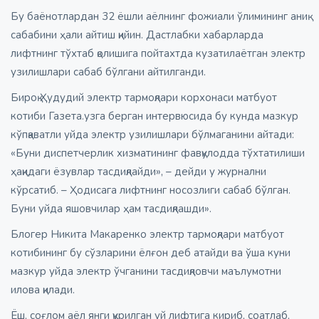
Бу баёнотлардан 32 ёшли аёлнинг фожиали ўлимининг аниқ
сабабини ҳали айтиш қийин. Дастлабки хабарларда
лифтнинг тўхтаб қолишига пойтахтда кузатилаётган электр
узилишлари сабаб бўлгани айтилганди.
Бироқ Ҳудудий электр тармоқлари корхонаси матбуот
котиби Газета.узга берган интервюсида бу кунда мазкур
кўпқаватли уйда электр узилишлари бўлмаганини айтади:
«Буни диспетчерлик хизматининг фавқулодда тўхтатилиши
ҳақидаги ёзувлар тасдиқлайди», – дейди у журнални
кўрсатиб. – Ҳодисага лифтнинг носозлиги сабаб бўлган.
Буни уйда яшовчилар ҳам тасдиқлашди».
Блогер Никита Макаренко электр тармоқлари матбуот
котибининг бу сўзларини ёлғон деб атайди ва ўша куни
мазкур уйда электр ўчганини тасдиқловчи маълумотни
илова қилади.
Ёш, соғлом аёл янги қурилган уй лифтига кириб, соатлаб,