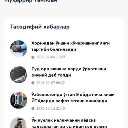
Тасодифий хабарлар
Хориждан ўқишни кўчиришнинг янги
тартиби белгиланди
2021-07-05 17:49
Суд орқа эшикка парда ўрнатишни
қонуний деб топди
2019-09-07 00:22
Ўзбекистонда ўтган 9 ойда неча киши
ЙТҲларда вафот этгани очиқланди
2020-10-14 21:40
Ўн кунлик келинчакни аёвсиз
калтаклаган эр устидан суд ҳукми