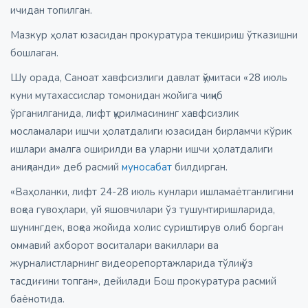
ичидан топилган.
Мазкур ҳолат юзасидан прокуратура текшириш ўтказишни
бошлаган.
Шу орада, Саноат хавфсизлиги давлат қўмитаси «28 июль
куни мутахассислар томонидан жойига чиқиб
ўрганилганида, лифт қурилмасининг хавфсизлик
мосламалари ишчи ҳолатдалиги юзасидан бирламчи кўрик
ишлари амалга оширилди ва уларни ишчи ҳолатдалиги
аниқланди» деб расмий
муносабат
билдирган.
«Ваҳоланки, лифт 24-28 июль кунлари ишламаётганлигини
воқеа гувоҳлари, уй яшовчилари ўз тушунтиришларида,
шунингдек, воқеа жойида холис суриштирув олиб борган
оммавий ахборот воситалари вакиллари ва
журналистларнинг видеорепортажларида тўлиқ ўз
тасдиғини топган», дейилади Бош прокуратура расмий
баёнотида.