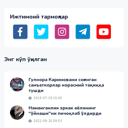
Ижтимоий тармоқлар
Энг кўп ўқилган
Гулнора Каримовани соғинган
санъаткорлар норасмий тақиққа
тушди
2019-07-19 15:40
Наманганлик эркак аёлининг
"ўйнаши"ни пичоқлаб ўлдирди
2022-09-26 09:03