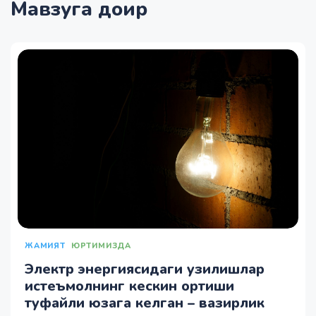
Мавзуга доир
ЖАМИЯТ
ЮРТИМИЗДА
Электр энергиясидаги узилишлар
истеъмолнинг кескин ортиши
туфайли юзага келган – вазирлик