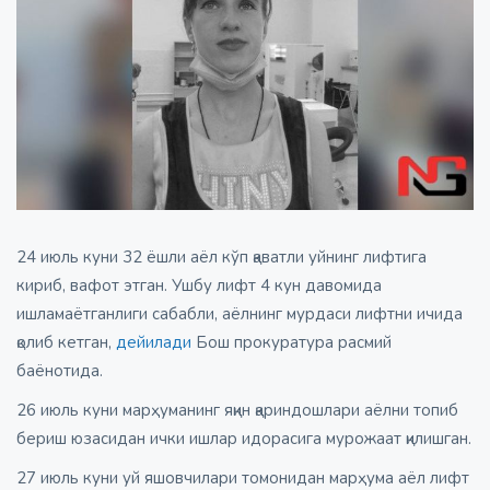
24 июль куни 32 ёшли аёл кўп қаватли уйнинг лифтига
кириб, вафот этган. Ушбу лифт 4 кун давомида
ишламаётганлиги сабабли, аёлнинг мурдаси лифтни ичида
қолиб кетган,
дейилади
Бош прокуратура расмий
баёнотида.
26 июль куни марҳуманинг яқин қариндошлари аёлни топиб
бериш юзасидан ички ишлар идорасига мурожаат қилишган.
27 июль куни уй яшовчилари томонидан марҳума аёл лифт