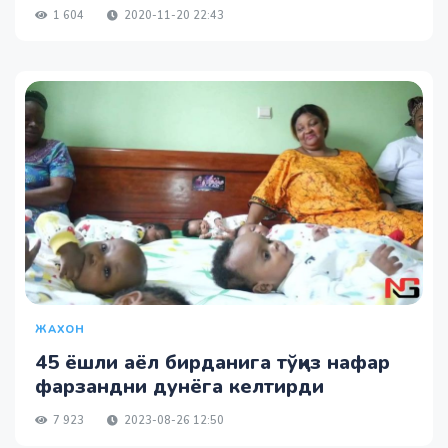
1 604
2020-11-20 22:43
ЖАХОН
45 ёшли аёл бирданига тўққиз нафар
фарзандни дунёга келтирди
7 923
2023-08-26 12:50