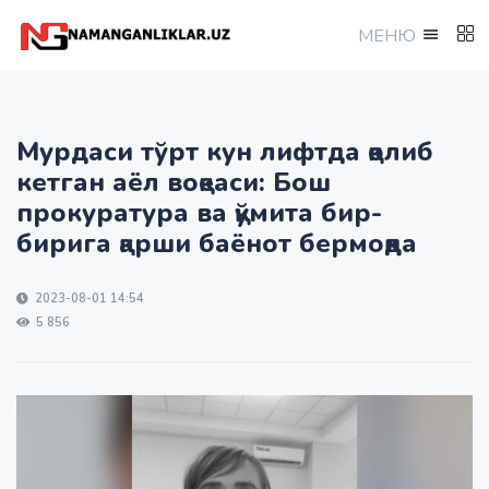
МEНЮ
Мурдаси тўрт кун лифтда қолиб
кетган аёл воқеаси: Бош
прокуратура ва қўмита бир-
бирига қарши баёнот бермоқда
2023-08-01 14:54
5 856