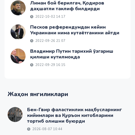
Лиман бой берилгач, Қодиров
даҳшатли таклиф билдирди
2022-10-02 14:17
Песков референдумдан кейин
Украинани нима кутаётганини айтди
2022-09-26 21:07
Владимир Путин тарихий ўзгариш
қилиши кутилмоқда
2022-09-29 16:15
Жаҳон янгиликлари
Бен-Гвир фаластинлик маҳбусларнинг
кийимлари ва Қуръон китобларини
тортиб олишни буюрди
2026-08-07 10:44