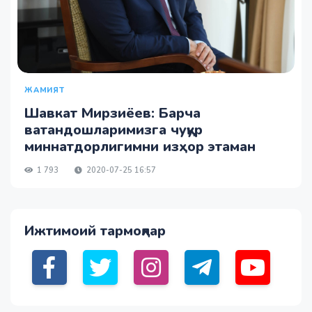
ЖАМИЯТ
Шавкат Мирзиёев: Барча
ватандошларимизга чуқур
миннатдорлигимни изҳор этаман
1 793
2020-07-25 16:57
Ижтимоий тармоқлар