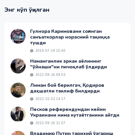
Энг кўп ўқилган
Гулнора Каримовани соғинган
санъаткорлар норасмий тақиққа
тушди
2019-07-19 15:40
Наманганлик эркак аёлининг
"ўйнаши"ни пичоқлаб ўлдирди
2022-09-26 09:03
Лиман бой берилгач, Қодиров
даҳшатли таклиф билдирди
2022-10-02 14:17
Песков референдумдан кейин
Украинани нима кутаётганини айтди
2022-09-26 21:07
Владимир Путин тарихий ўзгариш