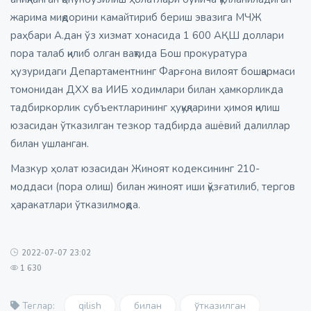
жарима миқдорини камайтириб бериш эвазига МЧЖ
раҳбари А.дан ўз хизмат хонасида 1 600 АҚШ доллари
пора талаб қилиб олган вақтида Бош прокуратура
ҳузуридаги Департаментнинг Фарғона вилоят бошқармаси
томонидан ДХХ ва ИИБ ходимлари билан ҳамкорликда
тадбиркорлик субъектларининг ҳуқуқларини ҳимоя қилиш
юзасидан ўтказилган тезкор тадбирда ашёвий далиллар
билан ушланган.
Мазкур ҳолат юзасидан Жиноят кодексининг 210-
моддаси (пора олиш) билан жиноят иши қўзғатилиб, тергов
ҳаракатлари ўтказилмоқда.
2022-07-07 23:02
1 630
qilish
билан
ўтказилган
Теглар: