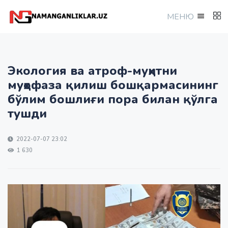
МEНЮ
Экология ва атроф-муҳитни
муҳофаза қилиш бошқармасининг
бўлим бошлиғи пора билан қўлга
тушди
2022-07-07 23:02
1 630