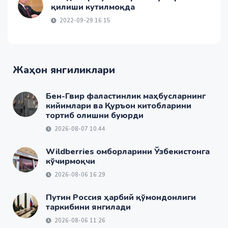
қилиши кутилмоқда
2022-09-29 16:15
Жаҳон янгиликлари
Бен-Гвир фаластинлик маҳбусларнинг
кийимлари ва Қуръон китобларини
тортиб олишни буюрди
2026-08-07 10:44
Wildberries омборларини Ўзбекистонга
кўчирмоқчи
2026-08-06 16:29
Путин Россия ҳарбий қўмондонлиги
таркибини янгилади
2026-08-06 11:26