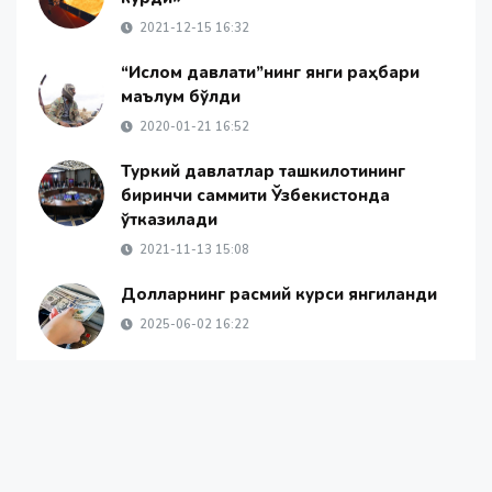
2021-12-15 16:32
“Ислом давлати”нинг янги раҳбари
маълум бўлди
2020-01-21 16:52
Туркий давлатлар ташкилотининг
биринчи саммити Ўзбекистонда
ўтказилади
2021-11-13 15:08
Долларнинг расмий курси янгиланди
2025-06-02 16:22
Автомобил заводи ёпилса 34
миллионли халқ нима йўқотади?
«Ўзавтосаноат» мутасаддилари жавоб
берди (видео)
2020-03-12 15:40