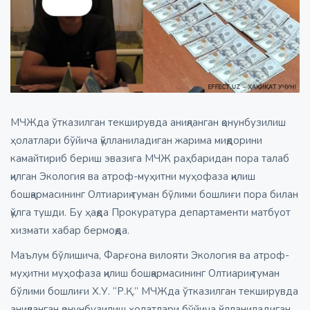
МЧЖда ўтказилган текширувда аниқланган қонунбузилиш
ҳолатлари бўйича қўлланиладиган жарима миқдорини
камайтириб бериш эвазига МЧЖ раҳбаридан пора талаб
қилган Экология ва атроф-муҳитни муҳофаза қилиш
бошқармасининг Олтиариқ туман бўлими бошлиғи пора билан
қўлга тушди. Бу ҳақда Прокуратура департаменти матбуот
хизмати хабар бермоқда.
Маълум бўлишича, Фарғона вилояти Экология ва атроф-
муҳитни муҳофаза қилиш бошқармасининг Олтиариқ туман
бўлими бошлиғи Х.У. “Р.Қ.” МЧЖда ўтказилган текширувда
аниқланган қонунбузилиш ҳолатлари бўйича қўлланиладиган