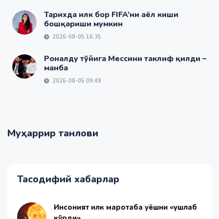
Тарихда илк бор FIFA’ни аёл киши
бошқариши мумкин
2026-08-05 16:35
Роналду тўйига Мессини таклиф қилди –
манба
2026-08-05 09:49
Муҳаррир танлови
Тасодифий хабарлар
Инсоният илк маротаба Қуёшни «ушлаб
кўрди»