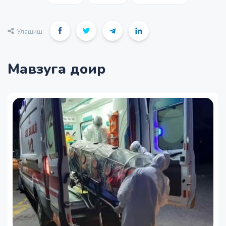
Улашиш:
Мавзуга доир