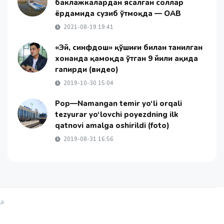
баклажкалардан ясалган соллар
ёрдамида сузиб ўтмоқда — ОАВ
2021-08-19 19:41
«Эй, синфдош» қўшиғи билан танилган
хонанда қамоқда ўтган 9 йили ҳақида
гапирди (видео)
2019-10-30 15:04
Pop—Namangan temir yo‘li orqali
tezyurar yo‘lovchi poyezdning ilk
qatnovi amalga oshirildi (foto)
2019-08-31 16:56
қа