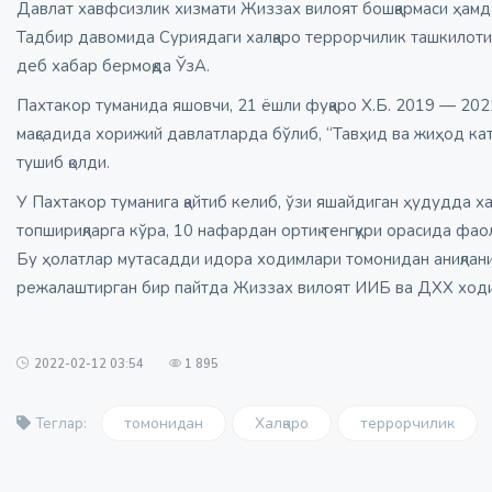
Давлат хавфсизлик хизмати Жиззах вилоят бошқармаси ҳам
Тадбир давомида Суриядаги халқаро террорчилик ташкилоти 
деб хабар бермоқда ЎзА.
Пахтакор туманида яшовчи, 21 ёшли фуқаро Х.Б. 2019 — 202
мақсадида хорижий давлатларда бўлиб, “Тавҳид ва жиҳод кат
тушиб қолди.
У Пахтакор туманига қайтиб келиб, ўзи яшайдиган ҳудудда х
топшириқларга кўра, 10 нафардан ортиқ тенгқури орасида фао
Бу ҳолатлар мутасадди идора ходимлари томонидан аниқлани
режалаштирган бир пайтда Жиззах вилоят ИИБ ва ДХХ ходим
2022-02-12 03:54
1 895
томонидан
Халқаро
террорчилик
Теглар: