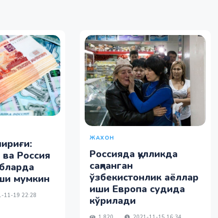
ЖАХОН
ириғи:
Россияда қулликда
 ва Россия
сақланган
обларда
ўзбекистонлик аёллар
ши мумкин
иши Европа судида
-11-19 22:28
кўрилади
1 820
2021-11-15 16:34