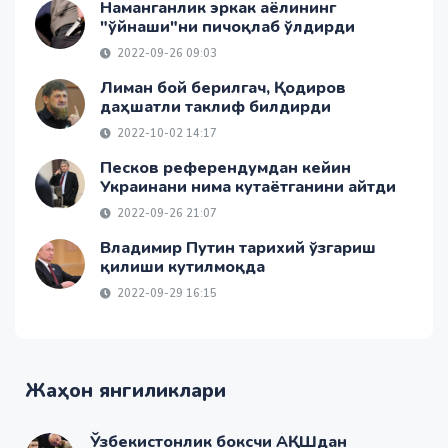
Наманганлик эркак аёлининг
"ўйнаши"ни пичоқлаб ўлдирди
2022-09-26 09:03
Лиман бой берилгач, Қодиров
даҳшатли таклиф билдирди
2022-10-02 14:17
Песков референдумдан кейин
Украинани нима кутаётганини айтди
2022-09-26 21:07
Владимир Путин тарихий ўзгариш
қилиши кутилмоқда
2022-09-29 16:15
Жаҳон янгиликлари
Ўзбекистонлик боксчи АҚШдан