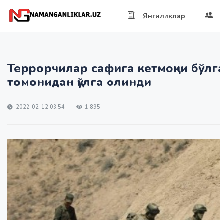
Янгиликлар
Террорчилар сафига кетмоқчи бўлг
томонидан қўлга олинди
2022-02-12 03:54
1 895