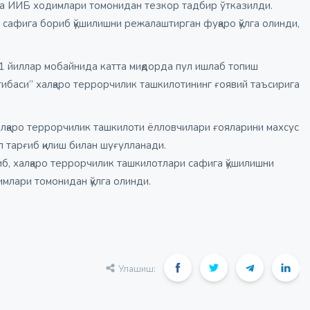
да ИИБ ходимлари томонидан тезкор тадбир ўтказилди.
сафига бориб қўшилишни режалаштирган фуқаро қўлга олинди,
1 йиллар мобайнида катта миқдорда пул ишлаб топиш
ибаси” халқаро террорчилик ташкилотининг ғоявий таъсирига
алқаро террорчилик ташкилоти ёлловчилари ғояларини махсус
л тарғиб қилиш билан шуғулланади.
б, халқаро террорчилик ташкилотлари сафига қўшилишни
лари томонидан қўлга олинди.
Улашиш: