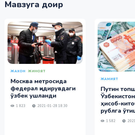
Мавзуга доир
ЖАХОН
ЖИНОЯТ
ЖАМИЯТ
Москва метросида
федерал қидирувдаги
Путин топш
ўзбек ушланди
Ўзбекистон
ҳисоб-кит
1 823
2021-01-28 18:30
рублга ўти
1 582
2021