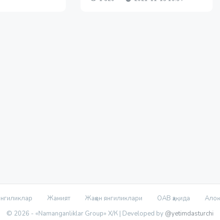
нгиликлар
Жамият
Жаҳон янгиликлари
ОАВ ҳақида
Ало
© 2026 - «Namanganliklar Group» Х/К |
Developed by
@yetimdasturchi