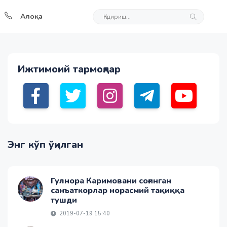
Алоқа
Ижтимоий тармоқлар
Энг кўп ўқилган
Гулнора Каримовани соғинган
санъаткорлар норасмий тақиққа
тушди
2019-07-19 15:40