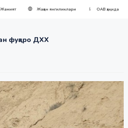
Жамият
Жаҳон янгиликлари
ОАВ ҳақида
ан фуқаро ДХХ