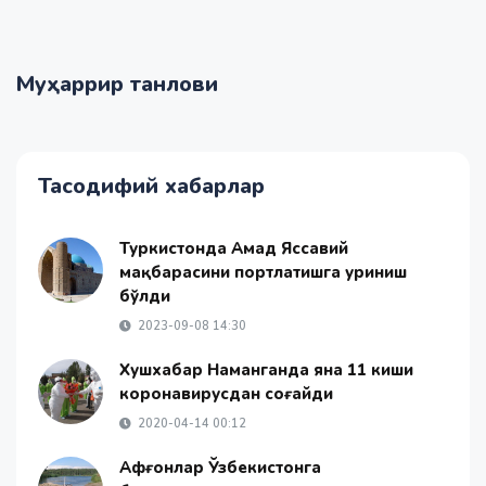
Муҳаррир танлови
Тасодифий хабарлар
Туркистонда Аҳмад Яссавий
мақбарасини портлатишга уриниш
бўлди
2023-09-08 14:30
Хушхабар Наманганда яна 11 киши
коронавирусдан соғайди
2020-04-14 00:12
Афғонлар Ўзбекистонга