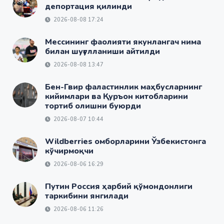
депортация қилинди
2026-08-08 17:24
Мессининг фаолияти якунлангач нима
билан шуғулланиши айтилди
2026-08-08 13:47
Бен-Гвир фаластинлик маҳбусларнинг
кийимлари ва Қуръон китобларини
тортиб олишни буюрди
2026-08-07 10:44
Wildberries омборларини Ўзбекистонга
кўчирмоқчи
2026-08-06 16:29
Путин Россия ҳарбий қўмондонлиги
таркибини янгилади
2026-08-06 11:26